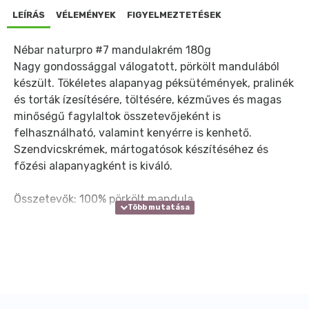
LEÍRÁS
VÉLEMÉNYEK
FIGYELMEZTETÉSEK
Nébar naturpro #7 mandulakrém 180g
Nagy gondossággal válogatott, pörkölt mandulából
készült. Tökéletes alapanyag péksütémények, pralinék
és torták ízesítésére, töltésére, kézműves és magas
minőségű fagylaltok összetevőjeként is
felhasználható, valamint kenyérre is kenhető.
Szendvicskrémek, mártogatósok készítéséhez és
főzési alapanyagként is kiváló.
Összetevők: 100% pörkölt mandula
A termék élelmiszer adalékanyagot,
így színezéket és tartósítószert sem tartalmaz.
A krém tetején kiváló olaj a mag természetes
olajtartalma. Felhasználás előtt felkeverendő.
Nyomokban földimogyorót, szezámmagot és egyéb