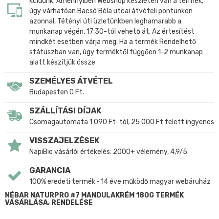
küldünk. Amennyiben Webshop készleten van a termék,
úgy várhatóan Bacsó Béla utcai átvételi pontunkon
azonnal, Tétényi úti üzletünkben leghamarabb a
munkanap végén, 17:30-tól vehető át. Az értesítést
mindkét esetben várja meg. Ha a termék Rendelhető
státuszban van, úgy terméktől függően 1-2 munkanap
alatt készítjük össze
SZEMÉLYES ÁTVÉTEL
Budapesten 0 Ft.
SZÁLLÍTÁSI DÍJAK
Csomagautomata 1 090 Ft-tól, 25 000 Ft felett ingyenes
VISSZAJELZÉSEK
NapiBio vásárlói értékelés: 2000+ vélemény, 4,9/5.
GARANCIA
100% eredeti termék • 14 éve működő magyar webáruház
NÉBAR NATURPRO #7 MANDULAKRÉM 180G TERMÉK
VÁSÁRLÁSA, RENDELÉSE