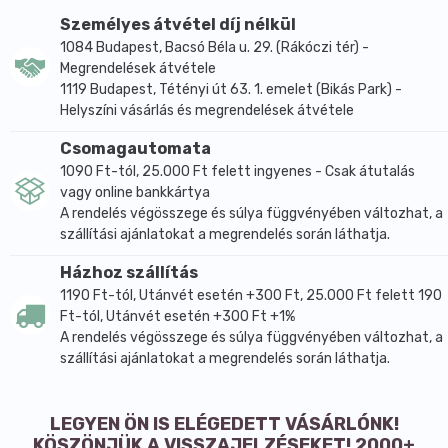
dióféléket tartalmazhat.
Személyes átvétel díj nélkül
Természetes módon előforduló cukrokat tartalmaz.
1084 Budapest, Bacsó Béla u. 29. (Rákóczi tér) -
Megrendelések átvétele
Átlagos tápértékek
100g
1 adagban (180g)
1119 Budapest, Tétényi út 63. 1. emelet (Bikás Park) -
Energia (Kj)
2629
4732
Helyszíni vásárlás és megrendelések átvétele
Energia (kcal)
626
1127
Csomagautomata
Zsír (g)
52,2
94,0
1090 Ft-tól, 25.000 Ft felett ingyenes - Csak átutalás
- amelyből telített zsírsavak (g)
5,2
9,4
vagy online bankkártya
Szénhidrát (g)
6,8
12,2
A rendelés végösszege és súlya függvényében változhat, a
- amelyből cukrok (g)
4,8
8,6
szállítási ajánlatokat a megrendelés során láthatja.
Fehérje (g)
27,6
49,7
Só (g)
0,0
0,0
Házhoz szállítás
1190 Ft-tól, Utánvét esetén +300 Ft, 25.000 Ft felett 190
Ft-tól, Utánvét esetén +300 Ft +1%
A rendelés végösszege és súlya függvényében változhat, a
szállítási ajánlatokat a megrendelés során láthatja.
LEGYEN ÖN IS ELÉGEDETT VÁSÁRLÓNK!
KÖSZÖNJÜK A VISSZAJELZÉSEKET! 2000+