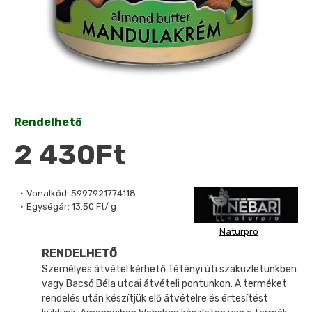
Rendelhető
2 430Ft
Vonalkód:
5997921774118
Egységár:
13.50 Ft/ g
Naturpro
RENDELHETŐ
Személyes átvétel kérhető Tétényi úti szaküzletünkben
vagy Bacsó Béla utcai átvételi pontunkon. A terméket
rendelés után készítjük elő átvételre és értesítést