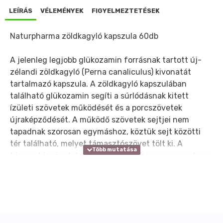
LEÍRÁS
VÉLEMÉNYEK
FIGYELMEZTETÉSEK
Naturpharma zöldkagyló kapszula 60db
A jelenleg legjobb glükozamin forrásnak tartott új-
zélandi zöldkagyló (Perna canaliculus) kivonatát
tartalmazó kapszula. A zöldkagyló kapszulában
található glükozamin segíti a súrlódásnak kitett
ízületi szövetek működését és a porcszövetek
újraképződését. A működő szövetek sejtjei nem
tapadnak szorosan egymáshoz, köztük sejt közötti
tér található, melyet támasztószövet tölt ki. A
támasztószöveteknek két fő alkotója van: a rugalmas
(elasztikus) rostok és a glükozamin. A jelenleg legjobb
glükozamin forrásnak tartott új-zélandi zöldkagyló
(Perna canaliculus) kivonatát tartalmazó kapszulából
a javasolt napi adag 2 db. Ez fedezi az átlagos
szervezet igényét és képes enyhíteni, illetve lassítani