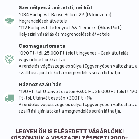
a mozgásszervek egyébként elkerülhetetlen, idősebb
Személyes átvétel díj nélkül
korral járó elfajulását. Természetesen a nagyobb
1084 Budapest, Bacsó Béla u. 29. (Rákóczi tér) -
igénybevételnek kitett emberek (pl. sportolók,
Megrendelések átvétele
testépítők, nehéz fizikai munkát végzők) vagy már
1119 Budapest, Tétényi út 63. 1. emelet (Bikás Park) -
előrehaladott mozgásszervi problémában szenvedők
Helyszíni vásárlás és megrendelések átvétele
esetében ez az adag jelentősen növelhető, sőt
Csomagautomata
növelendő. A mozgásszervi problémák számos egyéb
1090 Ft-tól, 25.000 Ft felett ingyenes - Csak átutalás
betegség kiváltói is lehetnek, de önmagukban is
vagy online bankkártya
jelentősen rontják életminőségünket ezért fontos
A rendelés végösszege és súlya függvényében változhat, a
mindent megtenni a megelőzés és helyreállítás
szállítási ajánlatokat a megrendelés során láthatja.
érdekében. A készítmény szedése veszélytelen, nem
kell tartani attól, hogy gyógyszerekkel kölcsönhatás
Házhoz szállítás
alakul ki. Cukorbetegek is fogyaszthatják!
1190 Ft-tól, Utánvét esetén +300 Ft, 25.000 Ft felett 190
Ft-tól, Utánvét esetén +300 Ft +1%
A rendelés végösszege és súlya függvényében változhat, a
szállítási ajánlatokat a megrendelés során láthatja.
LEGYEN ÖN IS ELÉGEDETT VÁSÁRLÓNK!
KÖSZÖNJÜK A VISSZAJELZÉSEKET! 2000+