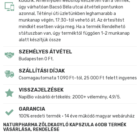
küldünk. Amennyiben Webshop készleten van a termék,
úgy várhatóan Bacsó Béla utcai átvételi pontunkon
azonnal, Tétényi úti üzletünkben leghamarabb a
munkanap végén, 17:30-tól vehető át. Az értesítést
mindkét esetben várja meg. Ha a termék Rendelhető
státuszban van, úgy terméktől függően 1-2 munkanap
alatt készítjük össze
SZEMÉLYES ÁTVÉTEL
Budapesten 0 Ft.
SZÁLLÍTÁSI DÍJAK
Csomagautomata 1 090 Ft-tól, 25 000 Ft felett ingyenes
VISSZAJELZÉSEK
NapiBio vásárlói értékelés: 2000+ vélemény, 4,9/5.
GARANCIA
100% eredeti termék • 14 éve működő magyar webáruház
NATURPHARMA ZÖLDKAGYLÓ KAPSZULA 60DB TERMÉK
VÁSÁRLÁSA, RENDELÉSE