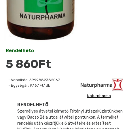
Rendelhető
5 860Ft
Vonalkód:
5999882382067
Egységár:
97.67 Ft/ db
Naturpharma
RENDELHETŐ
Személyes átvétel kérhető Tétényi úti szaküzletünkben
vagy Bacsó Béla utcai átvételi pontunkon. A terméket
rendelés után készítjük elő átvételre és értesítést