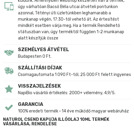
küldünk. Amennyiben Webshop készleten van a termék,
úgy várhatóan Bacsó Béla utcai átvételi pontunkon
azonnal, Tétényi úti üzletünkben leghamarabb a
munkanap végén, 17:30-tól vehető át. Az értesítést
mindkét esetben várja meg. Ha a termék Rendelhető
státuszban van, úgy terméktől függően 1-2 munkanap
alatt készítjük össze
SZEMÉLYES ÁTVÉTEL
Budapesten 0 Ft.
SZÁLLÍTÁSI DÍJAK
Csomagautomata 1 090 Ft-tól, 25 000 Ft felett ingyenes
VISSZAJELZÉSEK
NapiBio vásárlói értékelés: 2000+ vélemény, 4,9/5.
GARANCIA
100% eredeti termék • 14 éve működő magyar webáruház
NATUROL CSEND KAPUJA ILLÓOLAJ 10ML TERMÉK
VÁSÁRLÁSA, RENDELÉSE