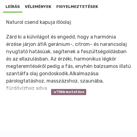
LEÍRÁS
VÉLEMÉNYEK
FIGYELMEZTETÉSEK
Naturol csend kapuja illóolaj
Zárd ki a külvilágot és engedd, hogy a harmónia
érzése járjon át!A geránium-, citrom- és narancsolaj
nyugtató hatásúak, segítenek a feszültségoldásban
és az ellazulásban. Az érzéki, harmonikus légkör
megteremtéséről pedig a fás, enyhén balzsamos illatú
szantálfa olaj gondoskodik.Alkalmazása:
párologtatáshoz, masszázshoz, szaunába,
fürdővízhez adva