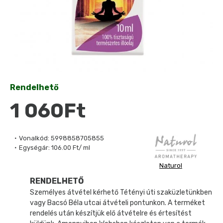
Rendelhető
1 060Ft
Vonalkód:
5998858705855
Egységár:
106.00 Ft/ ml
Naturol
RENDELHETŐ
Személyes átvétel kérhető Tétényi úti szaküzletünkben
vagy Bacsó Béla utcai átvételi pontunkon. A terméket
rendelés után készítjük elő átvételre és értesítést