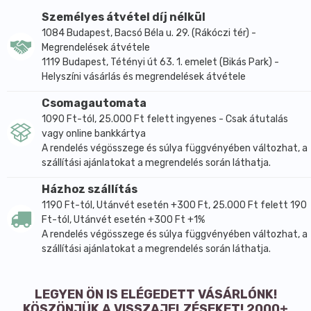
Személyes átvétel díj nélkül
1084 Budapest, Bacsó Béla u. 29. (Rákóczi tér) -
Megrendelések átvétele
1119 Budapest, Tétényi út 63. 1. emelet (Bikás Park) -
Helyszíni vásárlás és megrendelések átvétele
Csomagautomata
1090 Ft-tól, 25.000 Ft felett ingyenes - Csak átutalás
vagy online bankkártya
A rendelés végösszege és súlya függvényében változhat, a
szállítási ajánlatokat a megrendelés során láthatja.
Házhoz szállítás
1190 Ft-tól, Utánvét esetén +300 Ft, 25.000 Ft felett 190
Ft-tól, Utánvét esetén +300 Ft +1%
A rendelés végösszege és súlya függvényében változhat, a
szállítási ajánlatokat a megrendelés során láthatja.
LEGYEN ÖN IS ELÉGEDETT VÁSÁRLÓNK!
KÖSZÖNJÜK A VISSZAJELZÉSEKET! 2000+