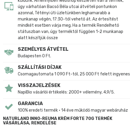
küldünk. Amennyiben Webshop készleten van a termék,
úgy várhatóan Bacsó Béla utcai átvételi pontunkon
azonnal, Tétényi úti üzletünkben leghamarabb a
munkanap végén, 17:30-tól vehető át. Az értesítést
mindkét esetben várja meg. Ha a termék Rendelhető
státuszban van, úgy terméktől függően 1-2 munkanap
alatt készítjük össze
SZEMÉLYES ÁTVÉTEL
Budapesten 0 Ft.
SZÁLLÍTÁSI DÍJAK
Csomagautomata 1 090 Ft-tól, 25 000 Ft felett ingyenes
VISSZAJELZÉSEK
NapiBio vásárlói értékelés: 2000+ vélemény, 4,9/5.
GARANCIA
100% eredeti termék • 14 éve működő magyar webáruház
NATURLAND INNO-REUMA KRÉM FORTE 70G TERMÉK
VÁSÁRLÁSA, RENDELÉSE