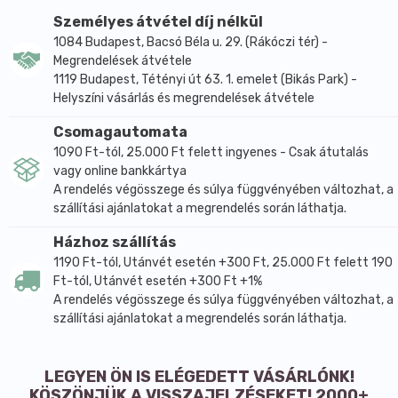
Személyes átvétel díj nélkül
Összetétel:
1084 Budapest, Bacsó Béla u. 29. (Rákóczi tér) -
Megrendelések átvétele
Hatóanyagok:
1119 Budapest, Tétényi út 63. 1. emelet (Bikás Park) -
100 g krémben 3,0 g rozmaringolaj (Rosmarini
Helyszíni vásárlás és megrendelések átvétele
aetheroleum), 2,5 g racém kámfor (Camphora
racemica), 1,5 g levomentol (Levomentholum), 1,0075
Csomagautomata
g chilipaprika-kivonat (Oleoresin capsicum) 6,5%
1090 Ft-tól, 25.000 Ft felett ingyenes - Csak átutalás
vagy online bankkártya
kapszaicin-tartalommal. Segédanyagok: tisztított víz,
A rendelés végösszege és súlya függvényében változhat, a
fehér vazelin, cetil-sztearil-alkohol, folyékony
szállítási ajánlatokat a megrendelés során láthatja.
paraffin, poliszorbát 60, alumínium-acetát-tartarát-
oldat, 96%-os etanol, solubilisant LRI, metil-
Házhoz szállítás
parahidroxibenzoát.
1190 Ft-tól, Utánvét esetén +300 Ft, 25.000 Ft felett 190
Ft-tól, Utánvét esetén +300 Ft +1%
A rendelés végösszege és súlya függvényében változhat, a
Gyógyszernek nem minősülő gyógyhatású
szállítási ajánlatokat a megrendelés során láthatja.
készítmény, komponensei hatását szakirodalmi
adatok igazolják.
A kockázatokról és a mellékhatásokról olvassa el a
LEGYEN ÖN IS ELÉGEDETT VÁSÁRLÓNK!
betegtájékoztatót, vagy kérdezze meg kezelőorvosát,
KÖSZÖNJÜK A VISSZAJELZÉSEKET! 2000+