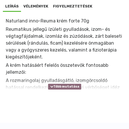
LEÍRÁS
VÉLEMÉNYEK
FIGYELMEZTETÉSEK
Naturland inno-Reuma krém forte 70g
Reumatikus jellegű ízületi gyulladások, izom- és
végtagfájdalmak, izomláz és zúzódások, zárt baleseti
sérülések (rándulás, ficam) kezelésére önmagában
vagy a gyógyszeres kezelés, valamint a fizioterápia
kiegészítőjeként.
A krém hatásáért felelős összetevők fontosabb
jellemzői:
A rozmaringolaj gyulladásgátló, izomgörcsoldó
hatással rendelkezik. A kámfor helyi vérbőséget idéz
elő, gyulladáscsökkentő és fájdalomcsillapító hatású.
A levomentol a kámforral együtt alkalmazva erősebb
hűsítő érzetet kelt a bőrön és enyhe helyi
érzéstelenítő hatása van. A chilipaprika kapszaicin-
tartalma helyi vérbőséget okoz a bőrszövetben és az
alatta lévő izmokban.