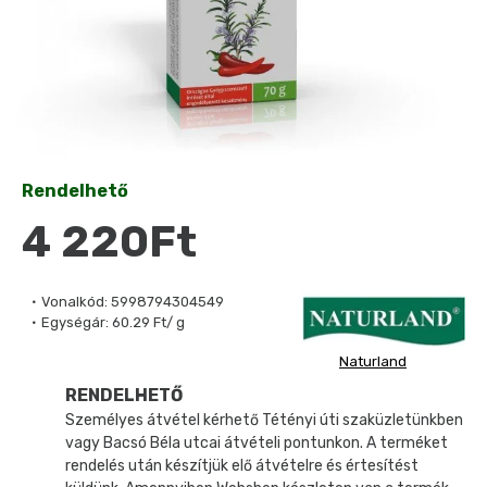
Rendelhető
4 220Ft
Vonalkód:
5998794304549
Egységár:
60.29 Ft/ g
Naturland
RENDELHETŐ
Személyes átvétel kérhető Tétényi úti szaküzletünkben
vagy Bacsó Béla utcai átvételi pontunkon. A terméket
rendelés után készítjük elő átvételre és értesítést