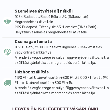
Személyes átvétel díj nélkül
1084 Budapest, Bacsó Béla u. 29. (Rákóczi tér) -
Megrendelések átvétele
1119 Budapest, Tétényi út 63. 1. emelet (Bikás Park) -
Helyszíni vásárlás és megrendelések átvétele
Csomagautomata
1090 Ft-tól, 25.000 Ft felett ingyenes - Csak átutalás
vagy online bankkártya
A rendelés végösszege és súlya függvényében változhat, a
szállítási ajánlatokat a megrendelés során láthatja.
Házhoz szállítás
1190 Ft-tól, Utánvét esetén +300 Ft, 25.000 Ft felett 190
Ft-tól, Utánvét esetén +300 Ft +1%
A rendelés végösszege és súlya függvényében változhat, a
szállítási ajánlatokat a megrendelés során láthatja.
LEGYEN ÖN IS ELÉGEDETT VÁSÁRLÓNK!