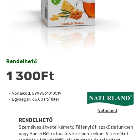
Rendelhető
1 300Ft
Vonalkód:
5999561010519
Egységár:
65.00 Ft/ filter
Naturland
RENDELHETŐ
Személyes átvétel kérhető Tétényi úti szaküzletünkben
vagy Bacsó Béla utcai átvételi pontunkon. A terméket