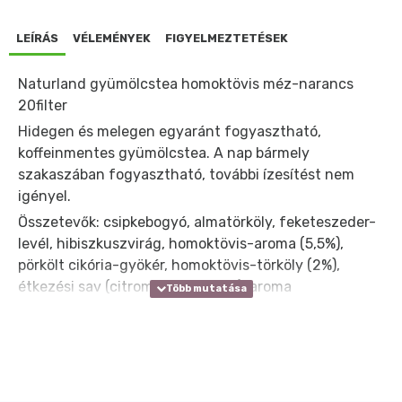
LEÍRÁS
VÉLEMÉNYEK
FIGYELMEZTETÉSEK
Naturland gyümölcstea homoktövis méz-narancs
20filter
Hidegen és melegen egyaránt fogyasztható,
koffeinmentes gyümölcstea. A nap bármely
szakaszában fogyasztható, további ízesítést nem
igényel.
Összetevők: csipkebogyó, almatörköly, feketeszeder-
levél, hibiszkuszvirág, homoktövis-aroma (5,5%),
pörkölt cikória-gyökér, homoktövis-törköly (2%),
étkezési sav (citromsav, almasav), aroma
[narancsaroma, koncentrált narancslé (0,03%)] (1,5%),
aroma [mézaroma, méz (0,08%)] (1%), narancs-héj
(1%).