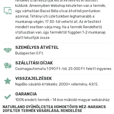
rendelés után készítjük elő átvételre és értesítést
küldünk. Amennyiben Webshop készleten van a termék,
úgy várhatóan Bacsó Béla utcai átvételi pontunkon
azonnal, Tétényi úti üzletünkben leghamarabb a
munkanap végén, 17:30-tól vehető át. Az értesítést
mindkét esetben várja meg. Ha a termék Rendelhető
státuszban van, úgy terméktől függően 1-2 munkanap
alatt készítjük össze
SZEMÉLYES ÁTVÉTEL
Budapesten 0 Ft.
SZÁLLÍTÁSI DÍJAK
Csomagautomata 1 090 Ft-tól, 25 000 Ft felett ingyenes
VISSZAJELZÉSEK
NapiBio vásárlói értékelés: 2000+ vélemény, 4,9/5.
GARANCIA
100% eredeti termék • 14 éve működő magyar webáruház
NATURLAND GYÜMÖLCSTEA HOMOKTÖVIS MÉZ-NARANCS
20FILTER TERMÉK VÁSÁRLÁSA, RENDELÉSE