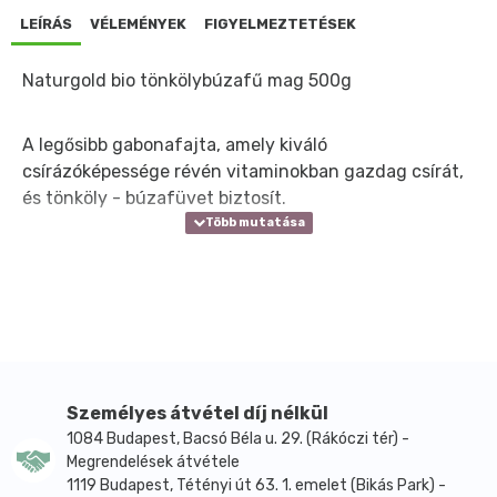
LEÍRÁS
VÉLEMÉNYEK
FIGYELMEZTETÉSEK
Naturgold bio tönkölybúzafű mag 500g
A legősibb gabonafajta, amely kiváló
csírázóképessége révén vitaminokban gazdag csírát,
és tönköly - búzafüvet biztosít.
Személyes átvétel díj nélkül
1084 Budapest, Bacsó Béla u. 29. (Rákóczi tér) -
Megrendelések átvétele
1119 Budapest, Tétényi út 63. 1. emelet (Bikás Park) -