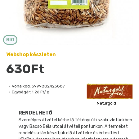
BIO
Webshop készleten
630Ft
Vonalkód:
5999882425887
Egységár:
1.26 Ft/ g
Naturgold
RENDELHETŐ
Személyes átvétel kérhető Tétényi úti szaküzletünkben
vagy Bacsó Béla utcai átvételi pontunkon. A terméket
rendelés után készítjük elő átvételre és értesítést