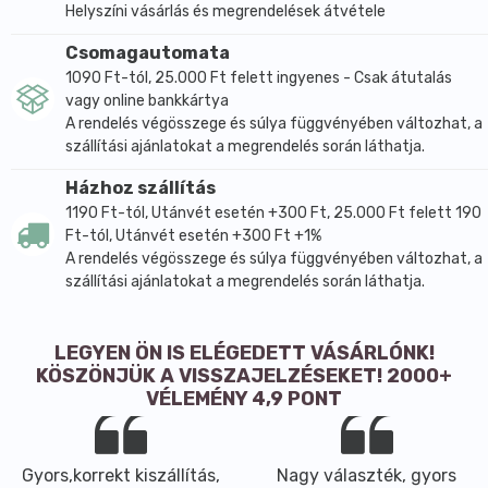
Helyszíni vásárlás és megrendelések átvétele
Csomagautomata
1090 Ft-tól, 25.000 Ft felett ingyenes - Csak átutalás
vagy online bankkártya
A rendelés végösszege és súlya függvényében változhat, a
szállítási ajánlatokat a megrendelés során láthatja.
Házhoz szállítás
1190 Ft-tól, Utánvét esetén +300 Ft, 25.000 Ft felett 190
Ft-tól, Utánvét esetén +300 Ft +1%
A rendelés végösszege és súlya függvényében változhat, a
szállítási ajánlatokat a megrendelés során láthatja.
LEGYEN ÖN IS ELÉGEDETT VÁSÁRLÓNK!
KÖSZÖNJÜK A VISSZAJELZÉSEKET! 2000+
VÉLEMÉNY 4,9 PONT
Gyors,korrekt kiszállítás,
Nagy választék, gyors