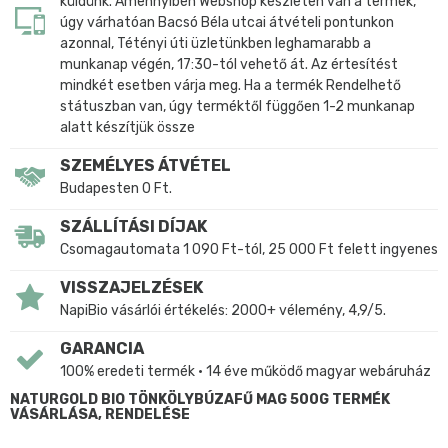
küldünk. Amennyiben Webshop készleten van a termék,
úgy várhatóan Bacsó Béla utcai átvételi pontunkon
azonnal, Tétényi úti üzletünkben leghamarabb a
munkanap végén, 17:30-tól vehető át. Az értesítést
mindkét esetben várja meg. Ha a termék Rendelhető
státuszban van, úgy terméktől függően 1-2 munkanap
alatt készítjük össze
SZEMÉLYES ÁTVÉTEL
Budapesten 0 Ft.
SZÁLLÍTÁSI DÍJAK
Csomagautomata 1 090 Ft-tól, 25 000 Ft felett ingyenes
VISSZAJELZÉSEK
NapiBio vásárlói értékelés: 2000+ vélemény, 4,9/5.
GARANCIA
100% eredeti termék • 14 éve működő magyar webáruház
NATURGOLD BIO TÖNKÖLYBÚZAFŰ MAG 500G TERMÉK
VÁSÁRLÁSA, RENDELÉSE