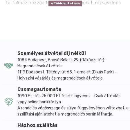
tartalmaz hozzáadott adalékanyagokat, rózsaszínes
színét pedig a benne természetesen jelen lévő
ásványi anyagok, például a vas adják.
A finom szemcseméret miatt könnyen adagolható
főzéshez, sütéshez, készételek utólagos sózásához
és általános konyhai felhasználáshoz. Íze a
közönséges konyhasóéhoz hasonló, nincs jellegzetes
mellékíze, és hasonlóképpen oldódik. Táplálkozási
Személyes átvétel díj nélkül
célokon kívül fürdősó keverékekben is előfordulhat
1084 Budapest, Bacsó Béla u. 29. (Rákóczi tér) -
Megrendelések átvétele
Himalaya sóként.
1119 Budapest, Tétényi út 63. 1. emelet (Bikás Park) -
A Naturmind kristálysó rózsaszín finom
Helyszíni vásárlás és megrendelések átvétele
gluténmentes, nem bio minősítésű termék. A
Himalaya só a gyártói tájékoztatás szerint nem
Csomagautomata
tartalmaz jódot, ezért jódozott sónak nem tekinthető.
1090 Ft-tól, 25.000 Ft felett ingyenes - Csak átutalás
vagy online bankkártya
Száraz, hűvös helyen tartandó, minőségét korlátlan
A rendelés végösszege és súlya függvényében változhat, a
ideig megőrzi.
szállítási ajánlatokat a megrendelés során láthatja.
Főbb hatóanyagok és összetevők
Házhoz szállítás
Összetevők: himalájai só