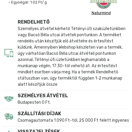
Egységár:
1.02 Ft/ g
Naturmind
RENDELHETŐ
Személyes átvétel kérhető Tétényi úti szaküzletünkben
vagy Bacsó Béla utcai átvételi pontunkon. A terméket
rendelés után készítjük elő átvételre és értesítést
küldünk. Amennyiben Webshop készleten van a termék,
úgy várhatóan Bacsó Béla utcai átvételi pontunkon
azonnal, Tétényi úti üzletünkben leghamarabb a
munkanap végén, 17:30-tól vehető át. Az értesítést
mindkét esetben várja meg. Ha a termék Rendelhető
státuszban van, úgy terméktől függően 1-2 munkanap
alatt készítjük össze
SZEMÉLYES ÁTVÉTEL
Budapesten 0 Ft.
SZÁLLÍTÁSI DÍJAK
Csomagautomata 1 090 Ft-tól, 25 000 Ft felett ingyenes
VISSZAJELZÉSEK