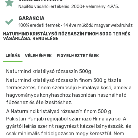
NapiBio vásárlói értékelés: 2000+ vélemény, 4,9/5.
GARANCIA
100% eredeti termék • 14 éve működő magyar webáruház
NATURMIND KRISTÁLYSÓ RÓZSASZÍN FINOM 500G TERMÉK
VÁSÁRLÁSA, RENDELÉSE
LEÍRÁS
VÉLEMÉNYEK
FIGYELMEZTETÉSEK
Naturmind kristálysó rózsaszín 500g
Naturmind kristálysó rózsaszín finom 500 g tiszta,
természetes, finom szemcséjű Himalaya kősó, amely a
hagyományos konyhasóhoz hasonlóan használható
főzéshez és ételízesítéshez.
A Naturmind kristálysó rózsaszín finom 500 g
Pakistan Punjab régiójából származó Himalaya só. A
gyártói leírás szerint nagyrészt kézzel bányásszák, és
csak minimális feldolgozáson megy keresztül. Nem