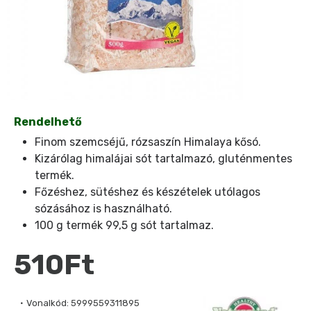
Rendelhető
Finom szemcséjű, rózsaszín Himalaya kősó.
Kizárólag himalájai sót tartalmazó, gluténmentes
termék.
Főzéshez, sütéshez és készételek utólagos
sózásához is használható.
100 g termék 99,5 g sót tartalmaz.
510Ft
Vonalkód:
5999559311895