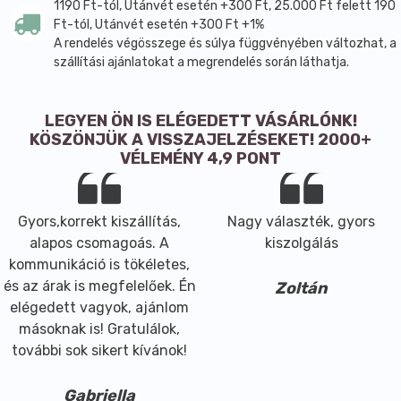
1190 Ft-tól, Utánvét esetén +300 Ft, 25.000 Ft felett 190
Só 99,5 g / 100 g
Ft-tól, Utánvét esetén +300 Ft +1%
Energia 0 kJ / 0 kcal / 100 g
A rendelés végösszege és súlya függvényében változhat, a
szállítási ajánlatokat a megrendelés során láthatja.
Zsír 0 g / 100 g
amelyből telített zsírsavak 0 g / 100 g
LEGYEN ÖN IS ELÉGEDETT VÁSÁRLÓNK!
Szénhidrát 0 g / 100 g
KÖSZÖNJÜK A VISSZAJELZÉSEKET! 2000+
amelyből cukrok 0 g / 100 g
VÉLEMÉNY 4,9 PONT
Fehérje 0 g / 100 g
Segédanyagok: a termék nem tartalmaz külön
feltüntetett segédanyagot.
Gyors,korrekt kiszállítás,
Nagy választék, gyors
alapos csomagoás. A
kiszolgálás
Nettó tömeg: 500 g
kommunikáció is tökéletes,
és az árak is megfelelőek. Én
Zoltán
elégedett vagyok, ajánlom
másoknak is! Gratulálok,
további sok sikert kívánok!
Gabriella