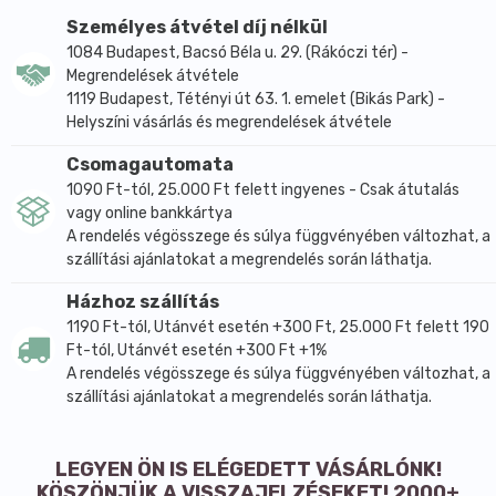
A termék kén-dioxidot tartalmaz és földimogyorót,
Személyes átvétel díj nélkül
dióféléket, szezámmagot felhasználó üzemben
1084 Budapest, Bacsó Béla u. 29. (Rákóczi tér) -
készült.
Megrendelések átvétele
1119 Budapest, Tétényi út 63. 1. emelet (Bikás Park) -
Átlagos tápérték
100g termékben
1 adagban (50g)
Helyszíni vásárlás és megrendelések átvétele
Energia kJ
1451 kJ
727 kJ
Csomagautomata
Energia Kcal
342 Kcal
171 Kcal
1090 Ft-tól, 25.000 Ft felett ingyenes - Csak átutalás
Zsír
0,5 g
0,5 g
vagy online bankkártya
amelyből telített zsírsavak
0,1 g
0,1 g
A rendelés végösszege és súlya függvényében változhat, a
Szénhidrát
79 g
40 g
szállítási ajánlatokat a megrendelés során láthatja.
amelyből cukrok
65 g
32 g
Házhoz szállítás
Rost
4,3 g
2,2 g
1190 Ft-tól, Utánvét esetén +300 Ft, 25.000 Ft felett 190
Fehérje
3,3 g
1,7 g
Ft-tól, Utánvét esetén +300 Ft +1%
Só
0,05 g
0,03 g
A rendelés végösszege és súlya függvényében változhat, a
szállítási ajánlatokat a megrendelés során láthatja.
LEGYEN ÖN IS ELÉGEDETT VÁSÁRLÓNK!
KÖSZÖNJÜK A VISSZAJELZÉSEKET! 2000+