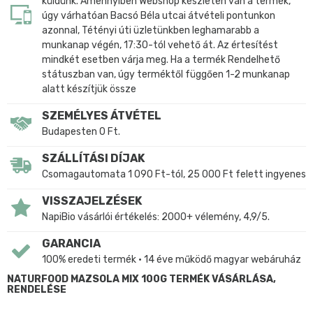
küldünk. Amennyiben Webshop készleten van a termék,
úgy várhatóan Bacsó Béla utcai átvételi pontunkon
azonnal, Tétényi úti üzletünkben leghamarabb a
munkanap végén, 17:30-tól vehető át. Az értesítést
mindkét esetben várja meg. Ha a termék Rendelhető
státuszban van, úgy terméktől függően 1-2 munkanap
alatt készítjük össze
SZEMÉLYES ÁTVÉTEL
Budapesten 0 Ft.
SZÁLLÍTÁSI DÍJAK
Csomagautomata 1 090 Ft-tól, 25 000 Ft felett ingyenes
VISSZAJELZÉSEK
NapiBio vásárlói értékelés: 2000+ vélemény, 4,9/5.
GARANCIA
100% eredeti termék • 14 éve működő magyar webáruház
NATURFOOD MAZSOLA MIX 100G TERMÉK VÁSÁRLÁSA,
RENDELÉSE