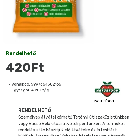
Rendelhető
420Ft
Vonalkód:
5997664302166
Egységár:
4.20 Ft/ g
Naturfood
RENDELHETŐ
Személyes átvétel kérhető Tétényi úti szaküzletünkben
vagy Bacsó Béla utcai átvételi pontunkon. A terméket
rendelés után készítjük elő átvételre és értesítést