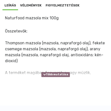
LEÍRÁS
VÉLEMÉNYEK
FIGYELMEZTETÉSEK
Naturfood mazsola mix 100g
Összetevők:
Thompson mazsola (mazsola, napraforgó olaj), fekete
csemege mazsola (mazsola, napraforgó olaj), arany
mazsola (mazsola, napraforgó olaj, antioxidáns: kén-
dioxid)
A terméket magában fogyasztva vagy müzlik,
sütemények, töltelékek készítéséhez ajánljuk.
Kiszerelések: 100g
Fénytől védett, száraz, hűvös helyen tárolandó.