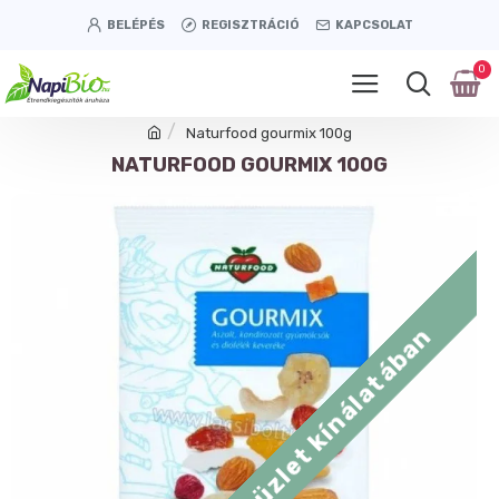
BELÉPÉS
REGISZTRÁCIÓ
KAPCSOLAT
0
Naturfood gourmix 100g
NATURFOOD GOURMIX 100G
Tétényi úti üzlet kínálatában