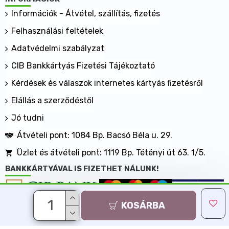
Információk - Átvétel, szállítás, fizetés
Felhasználási feltételek
Adatvédelmi szabályzat
CIB Bankkártyás Fizetési Tájékoztató
Kérdések és válaszok internetes kártyás fizetésről
Elállás a szerződéstől
Jó tudni
Átvételi pont: 1084 Bp. Bacsó Béla u. 29.
Üzlet és átvételi pont: 1119 Bp. Tétényi út 63. 1/5.
BANKKÁRTYÁVAL IS FIZETHET NÁLUNK!
KOSÁRBA
Minden jog fenntartva, MaxShopping Kft. 2013-2026
Árukereső.hu