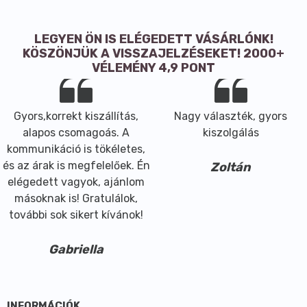
LEGYEN ÖN IS ELÉGEDETT VÁSÁRLÓNK!
KÖSZÖNJÜK A VISSZAJELZÉSEKET! 2000+
VÉLEMÉNY 4,9 PONT
Gyors,korrekt kiszállítás,
Nagy választék, gyors
alapos csomagoás. A
kiszolgálás
kommunikáció is tökéletes,
és az árak is megfelelőek. Én
Zoltán
elégedett vagyok, ajánlom
másoknak is! Gratulálok,
további sok sikert kívánok!
Gabriella
INFORMÁCIÓK