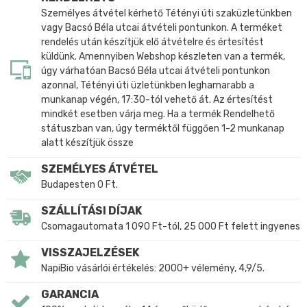
Személyes átvétel kérhető Tétényi úti szaküzletünkben
vagy Bacsó Béla utcai átvételi pontunkon. A terméket
rendelés után készítjük elő átvételre és értesítést
küldünk. Amennyiben Webshop készleten van a termék,
úgy várhatóan Bacsó Béla utcai átvételi pontunkon
azonnal, Tétényi úti üzletünkben leghamarabb a
munkanap végén, 17:30-tól vehető át. Az értesítést
mindkét esetben várja meg. Ha a termék Rendelhető
státuszban van, úgy terméktől függően 1-2 munkanap
alatt készítjük össze
SZEMÉLYES ÁTVÉTEL
Budapesten 0 Ft.
SZÁLLÍTÁSI DÍJAK
Csomagautomata 1 090 Ft-tól, 25 000 Ft felett ingyenes
VISSZAJELZÉSEK
NapiBio vásárlói értékelés: 2000+ vélemény, 4,9/5.
GARANCIA