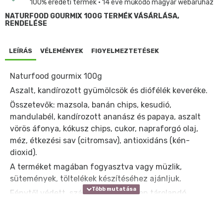
100% eredeti termék • 14 éve működő magyar webáruház
NATURFOOD GOURMIX 100G TERMÉK VÁSÁRLÁSA,
RENDELÉSE
LEÍRÁS
VÉLEMÉNYEK
FIGYELMEZTETÉSEK
Naturfood gourmix 100g
Aszalt, kandírozott gyümölcsök és diófélék keveréke.
Összetevők: mazsola, banán chips, kesudió,
mandulabél, kandírozott ananász és papaya, aszalt
vörös áfonya, kókusz chips, cukor, napraforgó olaj,
méz, étkezési sav (citromsav), antioxidáns (kén-
dioxid).
A terméket magában fogyasztva vagy müzlik,
sütemények, töltelékek készítéséhez ajánljuk.
Fénytől védett, száraz, hűvös helyen tárolandó.
A termék kesudiót, mandulabelet, kén-dioxidot
tartalmaz és földimogyorót, egyéb dióféléket,