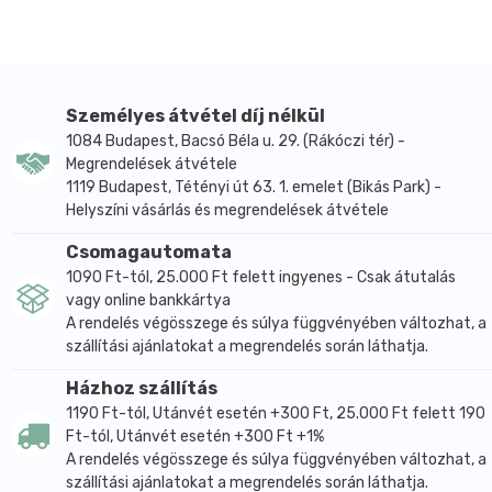
szezámmagot felhasználó üzemben készült.
Átlagos tápérték
100g termékben
1 adagban (50):
Energia kJ
1825 kJ
913 kJ
Személyes átvétel díj nélkül
Energia Kcal
437 Kcal
219 Kcal
1084 Budapest, Bacsó Béla u. 29. (Rákóczi tér) -
Zsír
20 g
10 g
Megrendelések átvétele
amelyből telített zsírsavak
6,8 g
3,4 g
1119 Budapest, Tétényi út 63. 1. emelet (Bikás Park) -
Szénhidrát
30 g
15 g
Helyszíni vásárlás és megrendelések átvétele
amelyből cukrok
19 g
9,5 g
Csomagautomata
Rost
4,1 g
2,1 g
1090 Ft-tól, 25.000 Ft felett ingyenes - Csak átutalás
Fehérje
7,0 g
3,5 g
vagy online bankkártya
Só
0,07 g
0,04 g
A rendelés végösszege és súlya függvényében változhat, a
szállítási ajánlatokat a megrendelés során láthatja.
A termék kizárólag a nátrium természetes jelenléte
Házhoz szállítás
miatt tartalmaz sót.
1190 Ft-tól, Utánvét esetén +300 Ft, 25.000 Ft felett 190
Ft-tól, Utánvét esetén +300 Ft +1%
A rendelés végösszege és súlya függvényében változhat, a
szállítási ajánlatokat a megrendelés során láthatja.