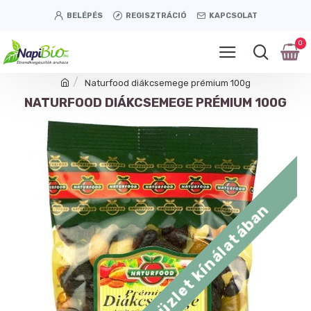
BELÉPÉS
REGISZTRÁCIÓ
KAPCSOLAT
0
Naturfood diákcsemege prémium 100g
NATURFOOD DIÁKCSEMEGE PRÉMIUM 100G
Tétényi úti üzlet kínálatában