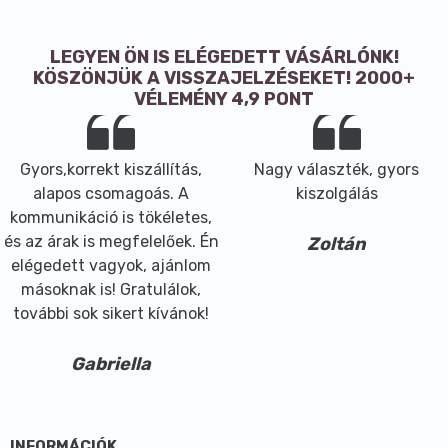
Rost
6,5 g
3,3 g
Fehérje
9,6 g
4,8 g
Só
0,03 g
0,02 g
LEGYEN ÖN IS ELÉGEDETT VÁSÁRLÓNK!
KÖSZÖNJÜK A VISSZAJELZÉSEKET! 2000+
VÉLEMÉNY 4,9 PONT
A termék kizárólag a nátrium természetes jelenléte
miatt tartalmaz sót.
Gyors,korrekt kiszállítás,
Nagy választék, gyors
alapos csomagoás. A
kiszolgálás
kommunikáció is tökéletes,
és az árak is megfelelőek. Én
Zoltán
elégedett vagyok, ajánlom
másoknak is! Gratulálok,
további sok sikert kívánok!
Gabriella
INFORMÁCIÓK