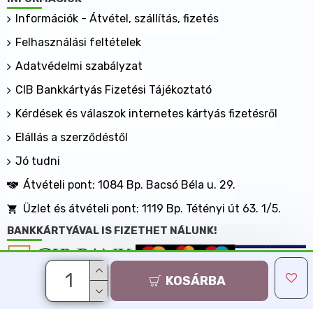
Információk - Átvétel, szállítás, fizetés
Felhasználási feltételek
Adatvédelmi szabályzat
CIB Bankkártyás Fizetési Tájékoztató
Kérdések és válaszok internetes kártyás fizetésről
Elállás a szerződéstől
Jó tudni
Átvételi pont: 1084 Bp. Bacsó Béla u. 29.
Üzlet és átvételi pont: 1119 Bp. Tétényi út 63. 1/5.
BANKKÁRTYÁVAL IS FIZETHET NÁLUNK!
KOSÁRBA
Minden jog fenntartva, MaxShopping Kft. 2013-2026
Árukereső.hu