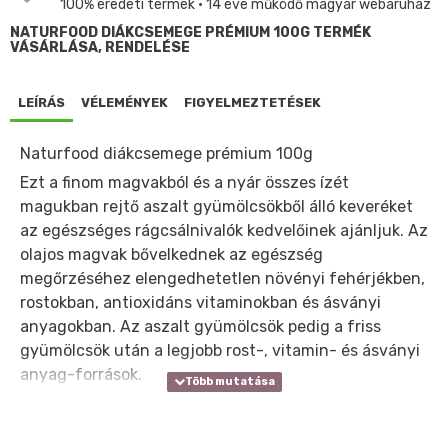
100% eredeti termék • 14 éve működő magyar webáruház
NATURFOOD DIÁKCSEMEGE PRÉMIUM 100G TERMÉK
VÁSÁRLÁSA, RENDELÉSE
LEÍRÁS
VÉLEMÉNYEK
FIGYELMEZTETÉSEK
Naturfood diákcsemege prémium 100g
Ezt a finom magvakból és a nyár összes ízét
magukban rejtő aszalt gyümölcsökből álló keveréket
az egészséges rágcsálnivalók kedvelőinek ajánljuk. Az
olajos magvak bővelkednek az egészség
megőrzéséhez elengedhetetlen növényi fehérjékben,
rostokban, antioxidáns vitaminokban és ásványi
anyagokban. Az aszalt gyümölcsök pedig a friss
gyümölcsök után a legjobb rost-, vitamin- és ásványi
anyag-források.
Aszalt gyümölcsök, pörkölt földimogyoró és diófélék
keveréke.