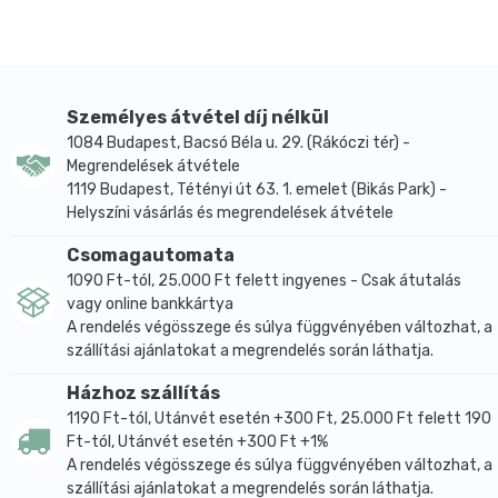
Összetevők: mazsola, pörkölt földimogyoró (pörkölt
földimogyoró, pálmaolaj), aszalt vörös áfonya
(áfonya, cukor, napraforgó olaj), kesudió, mandulabél,
napraforgó olaj, antioxidáns (kén-dioxid).
Személyes átvétel díj nélkül
A terméket magában fogyasztva vagy müzlik,
1084 Budapest, Bacsó Béla u. 29. (Rákóczi tér) -
sütemények, töltelékek készítéséhez ajánljuk.
Megrendelések átvétele
Fénytől védett, száraz, hűvös helyen tárolandó.
1119 Budapest, Tétényi út 63. 1. emelet (Bikás Park) -
A termék földimogyorót, kesudiót, mandulabelet, kén-
Helyszíni vásárlás és megrendelések átvétele
dioxidot tartalmaz és egyéb dióféléket, szezámmagot
Csomagautomata
felhasználó üzemben készült.
1090 Ft-tól, 25.000 Ft felett ingyenes - Csak átutalás
Átlagos tápérték
100g termékben
1 adagban (50g):
vagy online bankkártya
A rendelés végösszege és súlya függvényében változhat, a
Energia kJ
1929 kJ
968 kJ
szállítási ajánlatokat a megrendelés során láthatja.
Energia Kcal
461 Kcal
231 Kcal
Házhoz szállítás
Zsír
20 g
10 g
1190 Ft-tól, Utánvét esetén +300 Ft, 25.000 Ft felett 190
amelyből telített zsírsavak
2,0 g
1,0 g
Ft-tól, Utánvét esetén +300 Ft +1%
Szénhidrát
58 g
29 g
A rendelés végösszege és súlya függvényében változhat, a
amelyből cukrok
42 g
21 g
szállítási ajánlatokat a megrendelés során láthatja.