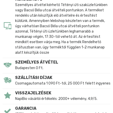
Személyes átvétel kérhető Tétényi úti szaküzletünkben
vagy Bacsó Béla utcai átvételi pontunkon. A terméket
rendelés után készítjük elő átvételre és értesítést
küldünk. Amennyiben Webshop készleten van a termék,
úgy várhatóan Bacsó Béla utcai átvételi pontunkon
azonnal, Tétényi úti üzletünkben leghamarabb a
munkanap végén, 17:30-tól vehető át. Az értesítést
mindkét esetben várja meg. Ha a termék Rendelhető
státuszban van, úgy terméktől függően 1-2 munkanap
alatt készítjük össze
SZEMÉLYES ÁTVÉTEL
Budapesten 0 Ft.
SZÁLLÍTÁSI DÍJAK
Csomagautomata 1 090 Ft-tól, 25 000 Ft felett ingyenes
VISSZAJELZÉSEK
NapiBio vásárlói értékelés: 2000+ vélemény, 4,9/5.
GARANCIA