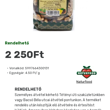
Rendelhető
2 250Ft
Vonalkód:
5997664300131
Egységár:
4.50 Ft/ g
Naturfood
RENDELHETŐ
Személyes átvétel kérhető Tétényi úti szaküzletünkben
vagy Bacsó Béla utcai átvételi pontunkon. A terméket
rendelés után készítjük elő átvételre és értesítést