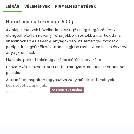
LEÍRÁS
VÉLEMÉNYEK
FIGYELMEZTETÉSEK
Naturfood diákcsemege 500g
Az olajos magvak bővelkednek az egészség megőrzéséhez
elengedhetetlen növényi fehérjékben, rostokban, antioxidáns
vitaminokban és ásványi anyagokban. Az aszalt gyümölcsök
pedig a friss gyümölcsök után a legjobb rost-, vitamin- és ásványi
anyag-források.
Mazsola, pörkölt földimogyoró és diófélék keveréke.
Összetevők: mazsola, pörkölt földimogyoró, kesudió, mandulabél,
paradió.
A terméket magában fogyasztva vagy müzlik, sütemények
készítéséhez ajánljuk.
Fénytől védett, száraz, hűvös helyen tárolandó.
Átlagos tápérték
100g termékben
1 adagban (50g):
Energia kJ
2169 kJ
1085 kJ
Energia Kcal
520 Kcal
260 Kcal
Zsír
30 g
15 g
amelyből telített zsírsavak
4,2 g
2,1 g
Szénhidrát
45 g
22 g