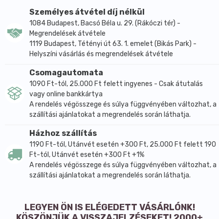
amelyből cukrok
27 g
14 g
Személyes átvétel díj nélkül
Rost
6,1 g
3,4 g
1084 Budapest, Bacsó Béla u. 29. (Rákóczi tér) -
Fehérje
15 g
7,4 g
Megrendelések átvétele
Só
0,02 g
0,01 g
1119 Budapest, Tétényi út 63. 1. emelet (Bikás Park) -
A termék kizárólag a nátrium természetes jelenléte miatt
Helyszíni vásárlás és megrendelések átvétele
tartalmaz sót.
Csomagautomata
1090 Ft-tól, 25.000 Ft felett ingyenes - Csak átutalás
vagy online bankkártya
A rendelés végösszege és súlya függvényében változhat, a
szállítási ajánlatokat a megrendelés során láthatja.
Házhoz szállítás
1190 Ft-tól, Utánvét esetén +300 Ft, 25.000 Ft felett 190
Ft-tól, Utánvét esetén +300 Ft +1%
A rendelés végösszege és súlya függvényében változhat, a
szállítási ajánlatokat a megrendelés során láthatja.
LEGYEN ÖN IS ELÉGEDETT VÁSÁRLÓNK!
KÖSZÖNJÜK A VISSZAJELZÉSEKET! 2000+