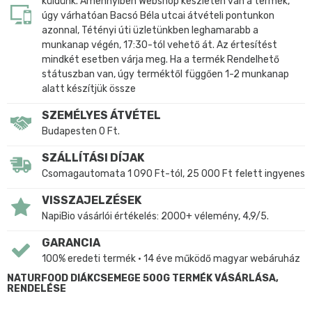
küldünk. Amennyiben Webshop készleten van a termék,
úgy várhatóan Bacsó Béla utcai átvételi pontunkon
azonnal, Tétényi úti üzletünkben leghamarabb a
munkanap végén, 17:30-tól vehető át. Az értesítést
mindkét esetben várja meg. Ha a termék Rendelhető
státuszban van, úgy terméktől függően 1-2 munkanap
alatt készítjük össze
SZEMÉLYES ÁTVÉTEL
Budapesten 0 Ft.
SZÁLLÍTÁSI DÍJAK
Csomagautomata 1 090 Ft-tól, 25 000 Ft felett ingyenes
VISSZAJELZÉSEK
NapiBio vásárlói értékelés: 2000+ vélemény, 4,9/5.
GARANCIA
100% eredeti termék • 14 éve működő magyar webáruház
NATURFOOD DIÁKCSEMEGE 500G TERMÉK VÁSÁRLÁSA,
RENDELÉSE