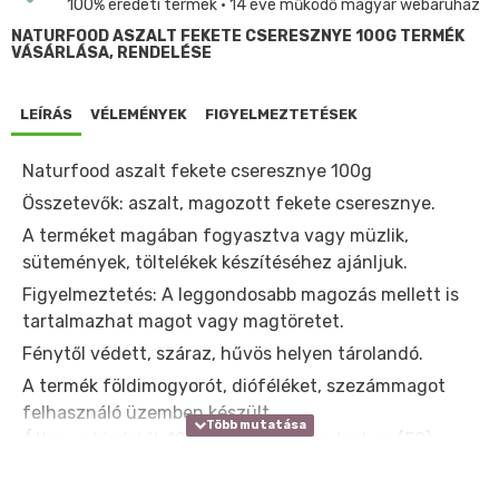
100% eredeti termék • 14 éve működő magyar webáruház
NATURFOOD ASZALT FEKETE CSERESZNYE 100G TERMÉK
VÁSÁRLÁSA, RENDELÉSE
LEÍRÁS
VÉLEMÉNYEK
FIGYELMEZTETÉSEK
Naturfood aszalt fekete cseresznye 100g
Összetevők: aszalt, magozott fekete cseresznye.
A terméket magában fogyasztva vagy müzlik,
sütemények, töltelékek készítéséhez ajánljuk.
Figyelmeztetés: A leggondosabb magozás mellett is
tartalmazhat magot vagy magtöretet.
Fénytől védett, száraz, hűvös helyen tárolandó.
A termék földimogyorót, dióféléket, szezámmagot
felhasználó üzemben készült.
Átlagos tápérték
100g termékben
1 adagban (50):
Energia kJ
1294 kJ
647 kJ