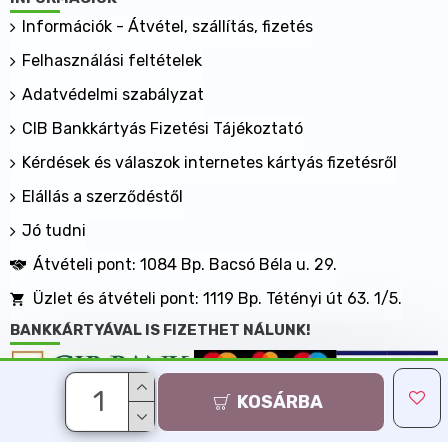
Információk - Átvétel, szállítás, fizetés
Felhasználási feltételek
Adatvédelmi szabályzat
CIB Bankkártyás Fizetési Tájékoztató
Kérdések és válaszok internetes kártyás fizetésről
Elállás a szerződéstől
Jó tudni
Átvételi pont: 1084 Bp. Bacsó Béla u. 29.
Üzlet és átvételi pont: 1119 Bp. Tétényi út 63. 1/5.
BANKKÁRTYÁVAL IS FIZETHET NÁLUNK!
KOSÁRBA
Minden jog fenntartva, MaxShopping Kft. 2013-2026
Árukereső.hu