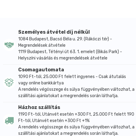
Energia Kcal
309 Kcal
155 Kcal
Zsír
0,1 g
0,05 g
amelyből telített zsírsavak
<0,1 g
<0,1 g
Szénhidrát
80 g
40 g
Személyes átvétel díj nélkül
amelyből cukrok
66 g
33 g
1084 Budapest, Bacsó Béla u. 29. (Rákóczi tér) -
Rost
4,7 g
2,4 g
Megrendelések átvétele
Fehérje
2,3 g
1,2 g
1119 Budapest, Tétényi út 63. 1. emelet (Bikás Park) -
Só
0,015 g
0,007 g
Helyszíni vásárlás és megrendelések átvétele
Csomagautomata
A termék kizárólag a nátrium természetes jelenléte
1090 Ft-tól, 25.000 Ft felett ingyenes - Csak átutalás
miatt tartalmaz sót.
vagy online bankkártya
A rendelés végösszege és súlya függvényében változhat, a
szállítási ajánlatokat a megrendelés során láthatja.
Házhoz szállítás
1190 Ft-tól, Utánvét esetén +300 Ft, 25.000 Ft felett 190
Ft-tól, Utánvét esetén +300 Ft +1%
A rendelés végösszege és súlya függvényében változhat, a
szállítási ajánlatokat a megrendelés során láthatja.