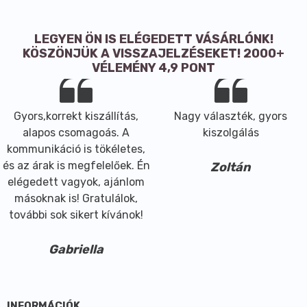
LEGYEN ÖN IS ELÉGEDETT VÁSÁRLÓNK!
KÖSZÖNJÜK A VISSZAJELZÉSEKET! 2000+
VÉLEMÉNY 4,9 PONT
Gyors,korrekt kiszállítás,
Nagy választék, gyors
alapos csomagoás. A
kiszolgálás
kommunikáció is tökéletes,
és az árak is megfelelőek. Én
Zoltán
elégedett vagyok, ajánlom
másoknak is! Gratulálok,
további sok sikert kívánok!
Gabriella
INFORMÁCIÓK