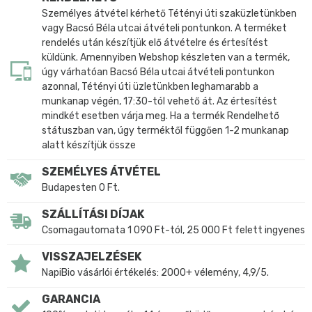
Személyes átvétel kérhető Tétényi úti szaküzletünkben
vagy Bacsó Béla utcai átvételi pontunkon. A terméket
rendelés után készítjük elő átvételre és értesítést
küldünk. Amennyiben Webshop készleten van a termék,
úgy várhatóan Bacsó Béla utcai átvételi pontunkon
azonnal, Tétényi úti üzletünkben leghamarabb a
munkanap végén, 17:30-tól vehető át. Az értesítést
mindkét esetben várja meg. Ha a termék Rendelhető
státuszban van, úgy terméktől függően 1-2 munkanap
alatt készítjük össze
SZEMÉLYES ÁTVÉTEL
Budapesten 0 Ft.
SZÁLLÍTÁSI DÍJAK
Csomagautomata 1 090 Ft-tól, 25 000 Ft felett ingyenes
VISSZAJELZÉSEK
NapiBio vásárlói értékelés: 2000+ vélemény, 4,9/5.
GARANCIA