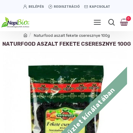
BELÉPÉS
REGISZTRÁCIÓ
KAPCSOLAT
0
Naturfood aszalt fekete cseresznye 100g
NATURFOOD ASZALT FEKETE CSERESZNYE 100G
Tétényi úti üzlet kínálatában