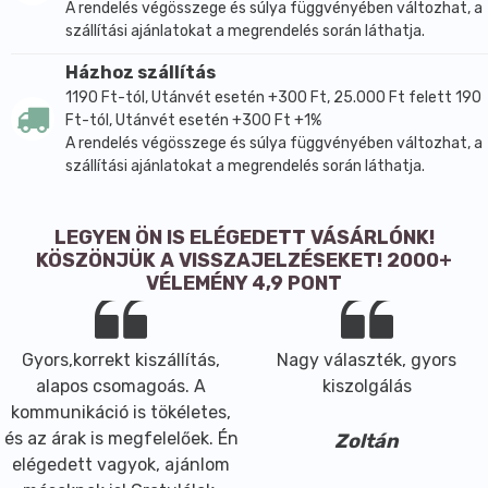
A rendelés végösszege és súlya függvényében változhat, a
szállítási ajánlatokat a megrendelés során láthatja.
Házhoz szállítás
1190 Ft-tól, Utánvét esetén +300 Ft, 25.000 Ft felett 190
Ft-tól, Utánvét esetén +300 Ft +1%
A rendelés végösszege és súlya függvényében változhat, a
szállítási ajánlatokat a megrendelés során láthatja.
LEGYEN ÖN IS ELÉGEDETT VÁSÁRLÓNK!
KÖSZÖNJÜK A VISSZAJELZÉSEKET! 2000+
VÉLEMÉNY 4,9 PONT
Gyors,korrekt kiszállítás,
Nagy választék, gyors
alapos csomagoás. A
kiszolgálás
kommunikáció is tökéletes,
és az árak is megfelelőek. Én
Zoltán
elégedett vagyok, ajánlom