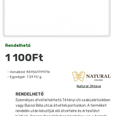
Rendelhető
1 100Ft
Vonalkód:
8595617911716
Egységár:
7.33 Ft/ g
Natural Jihlava
RENDELHETŐ
Személyes átvétel kérhető Tétényi úti szaküzletünkben
vagy Bacsó Béla utcai átvételi pontunkon. A terméket
rendelés után készítjük elő átvételre és értesítést