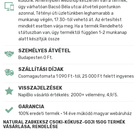
küldünk. Amennyiben Webshop készleten van a termék,
úgy várhatóan Bacsó Béla utcai átvételi pontunkon
azonnal, Tétényi úti üzletünkben leghamarabb a
munkanap végén, 17:30-tól vehető át. Az értesítést
mindkét esetben várja meg. Ha a termék Rendelhető
státuszban van, úgy terméktől függően 1-2 munkanap
alatt készítjük össze
SZEMÉLYES ÁTVÉTEL
Budapesten 0 Ft.
SZÁLLÍTÁSI DÍJAK
Csomagautomata 1 090 Ft-tól, 25 000 Ft felett ingyenes
VISSZAJELZÉSEK
NapiBio vásárlói értékelés: 2000+ vélemény, 4,9/5.
GARANCIA
100% eredeti termék • 14 éve működő magyar webáruház
NATURAL ZABKEKSZ CSOKI-KÓKUSZ-GOJI 150G TERMÉK
VÁSÁRLÁSA, RENDELÉSE