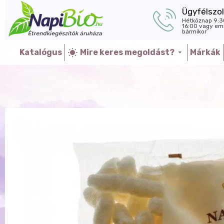
Ügyfélszol
Hétköznap 9:3
16:00 vagy ema
bármikor
Katalógus
Mire keres megoldást?
Márkák