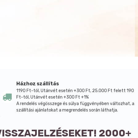
Házhoz szállítás
1190 Ft-tól, Utánvét esetén +300 Ft, 25.000 Ft felett 190
Ft-tól, Utánvét esetén +300 Ft +1%
A rendelés végösszege és súlya függvényében változhat, a
szállítási ajánlatokat a megrendelés során láthatja.
VISSZAJELZÉSEKET! 2000+