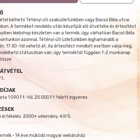
Ő
tel kérhető Tétényi úti szaküzletünkben vagy Bacsó Béla utcai
kon. A terméket rendelés után készítjük elő átvételre és értesítést
yiben Webshop készleten van a termék, úgy várhatóan Bacsó Béla
 pontunkon azonnal, Tétényi úti üzletünkben leghamarabb a
, 17:30-tól vehető át. Az értesítést mindkét esetben várja meg.
endelhető státuszban van, úgy terméktől függően 1-2 munkanap
 össze
 ÁTVÉTEL
Ft.
 DÍJAK
a 1 090 Ft-tól, 25 000 Ft felett ingyenes
ZÉSEK
i értékelés: 2000+ vélemény, 4,9/5.
termék • 14 éve működő magyar webáruház