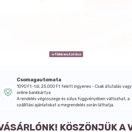
Csomagautomata
1090 Ft-tól, 25.000 Ft felett ingyenes - Csak átutalás vagy
online bankkártya
A rendelés végösszege és súlya függvényében változhat, a
szállítási ajánlatokat a megrendelés során láthatja.
 VÁSÁRLÓNK! KÖSZÖNJÜK A 