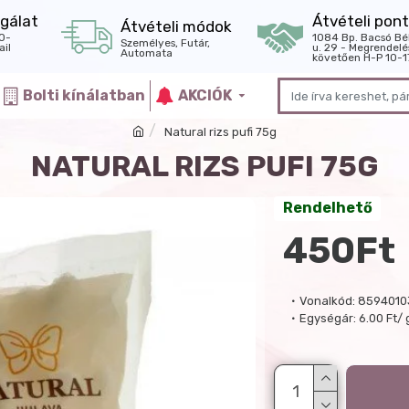
gálat
Átvételi pont
Átvételi módok
0-
1084 Bp. Bacsó Bé
Személyes, Futár,
il
u. 29 - Megrendelé
Automata
követően H-P 10-1
Bolti kínálatban
AKCIÓK
Natural rizs pufi 75g
NATURAL RIZS PUFI 75G
Rendelhető
450Ft
Vonalkód:
8594010
Egységár:
6.00 Ft/ 