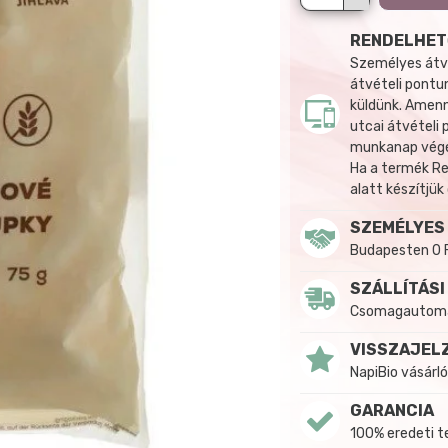
RENDELHET
Személyes átvé
átvételi pontun
küldünk. Amenn
utcai átvételi
munkanap végén
Ha a termék R
alatt készítjük
SZEMÉLYES
Budapesten 0 
SZÁLLÍTÁSI
Csomagautomat
VISSZAJEL
NapiBio vásárló
GARANCIA
100% eredeti 