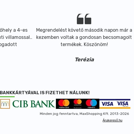
őhely a 4-es
Megrendelést követő második napon már a
i villamossal..
kezemben voltak a gondosan becsomagolt
fogadott
termékek. Köszönöm!
Terézia
BANKKÁRTYÁVAL IS FIZETHET NÁLUNK!
Minden jog fenntartva, MaxShopping Kft. 2013-2026
Árukereső.hu