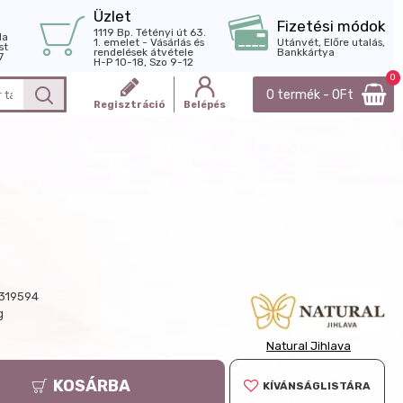
Üzlet
Fizetési módok
1119 Bp. Tétényi út 63.
la
1. emelet - Vásárlás és
Utánvét, Előre utalás,
st
rendelések átvétele
Bankkártya
7
H-P 10-18, Szo 9-12
0
0 termék - 0Ft
Regisztráció
Belépés
319594
g
Natural Jihlava
KOSÁRBA
KÍVÁNSÁGLISTÁRA