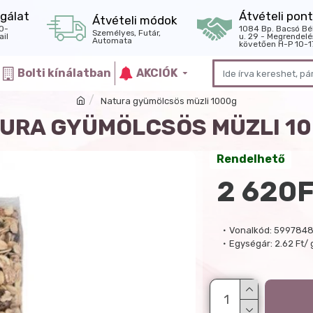
gálat
Átvételi pont
Átvételi módok
0-
1084 Bp. Bacsó Bé
Személyes, Futár,
il
u. 29 - Megrendelé
Automata
követően H-P 10-1
Bolti kínálatban
AKCIÓK
Natura gyümölcsös müzli 1000g
URA GYÜMÖLCSÖS MÜZLI 1
Rendelhető
2 620F
Vonalkód:
5997848
Egységár:
2.62 Ft/ 