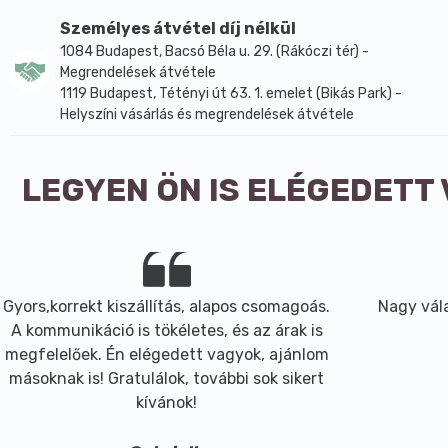
glutén, földimogyoró, kén-dioxid (aláhúzással jelölve az
Személyes átvétel díj nélkül
1084 Budapest, Bacsó Béla u. 29. (Rákóczi tér) -
Átlagos tápérték 100 g termékben:
Megrendelések átvétele
Energia
1622 kJ (388 kcal)
1119 Budapest, Tétényi út 63. 1. emelet (Bikás Park) -
Zsír
10,3 g
Helyszíni vásárlás és megrendelések átvétele
-amelyből telített zsírsavak
1,5 g
Szénhidrát
59,1 g
-amelyből cukrok
19,9 g
LEGYEN ÖN IS ELÉGEDETT
Fehérje
11,0 g
Só
0,2 g
Tárolás:
száraz, hűvös helyen.
Gyors,korrekt kiszállítás, alapos csomagoás.
Nagy vála
A kommunikáció is tökéletes, és az árak is
Származási hely:
megfelelőek. Én elégedett vagyok, ajánlom
Magyarország (hazai feldolgozású termék).
másoknak is! Gratulálok, további sok sikert
kívánok!
Milyen diétába illeszthető:
- vegán