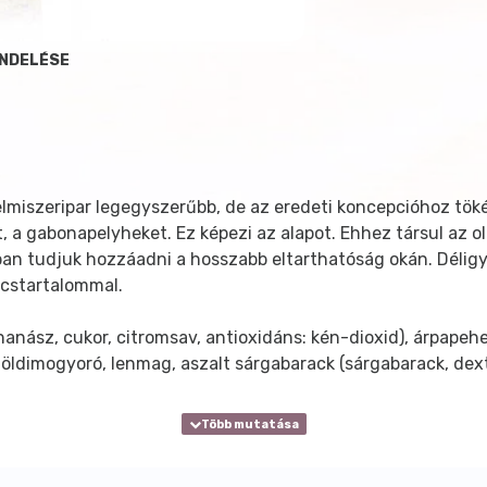
ENDELÉSE
iszeripar legegyszerűbb, de az eredeti koncepcióhoz tökéle
, a gabonapelyheket. Ez képezi az alapot. Ehhez társul az o
an tudjuk hozzáadni a hosszabb eltarthatóság okán. Délig
lcstartalommal.
anász, cukor, citromsav, antioxidáns: kén-dioxid), árpapehe
földimogyoró, lenmag, aszalt sárgabarack (sárgabarack, dextr