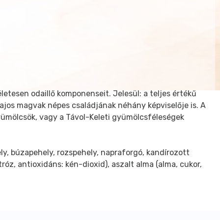
tesen odaillő komponenseit. Jelesül: a teljes értékű
lajos magvak népes családjának néhány képviselője is. A
yümölcsök, vagy a Távol-Keleti gyümölcsféleségek
ly, búzapehely, rozspehely, napraforgó, kandírozott
óz, antioxidáns: kén-dioxid), aszalt alma (alma, cukor,