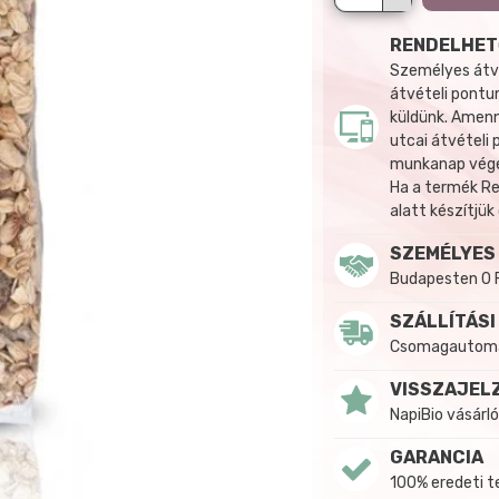
RENDELHET
Személyes átvé
átvételi pontun
küldünk. Amenn
utcai átvételi
munkanap végén
Ha a termék R
alatt készítjük
SZEMÉLYES
Budapesten 0 
SZÁLLÍTÁSI
Csomagautomat
VISSZAJEL
NapiBio vásárló
GARANCIA
100% eredeti 