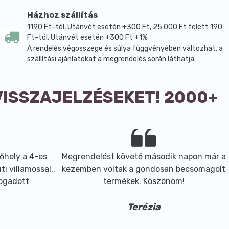
Házhoz szállítás
1190 Ft-tól, Utánvét esetén +300 Ft, 25.000 Ft felett 190
Ft-tól, Utánvét esetén +300 Ft +1%
A rendelés végösszege és súlya függvényében változhat, a
szállítási ajánlatokat a megrendelés során láthatja.
VISSZAJELZÉSEKET! 2000+
őhely a 4-es
Megrendelést követő második napon már a
i villamossal..
kezemben voltak a gondosan becsomagolt
fogadott
termékek. Köszönöm!
Terézia