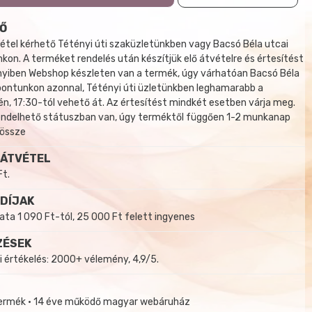
Ő
tel kérhető Tétényi úti szaküzletünkben vagy Bacsó Béla utcai
kon. A terméket rendelés után készítjük elő átvételre és értesítést
yiben Webshop készleten van a termék, úgy várhatóan Bacsó Béla
 pontunkon azonnal, Tétényi úti üzletünkben leghamarabb a
, 17:30-tól vehető át. Az értesítést mindkét esetben várja meg.
endelhető státuszban van, úgy terméktől függően 1-2 munkanap
 össze
 ÁTVÉTEL
Ft.
 DÍJAK
a 1 090 Ft-tól, 25 000 Ft felett ingyenes
ZÉSEK
i értékelés: 2000+ vélemény, 4,9/5.
termék • 14 éve működő magyar webáruház