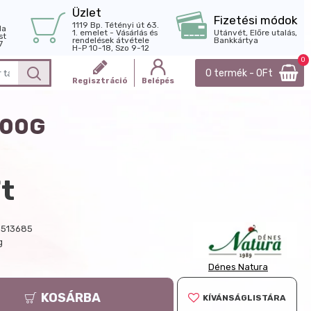
Üzlet
Fizetési módok
1119 Bp. Tétényi út 63.
la
1. emelet - Vásárlás és
Utánvét, Előre utalás,
st
rendelések átvétele
Bankkártya
7
H-P 10-18, Szo 9-12
0
0 termék - 0Ft
Regisztráció
Belépés
000G
t
513685
g
Dénes Natura
KOSÁRBA
KÍVÁNSÁGLISTÁRA