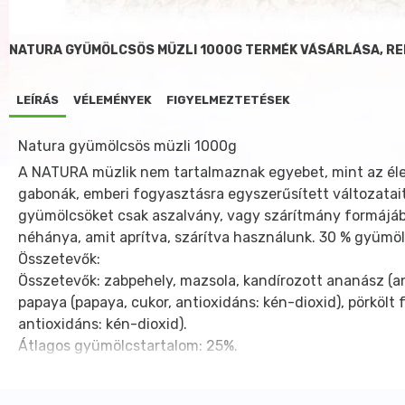
NATURA GYÜMÖLCSÖS MÜZLI 1000G TERMÉK VÁSÁRLÁSA, R
LEÍRÁS
VÉLEMÉNYEK
FIGYELMEZTETÉSEK
Natura gyümölcsös müzli 1000g
A NATURA müzlik nem tartalmaznak egyebet, mint az élelm
gabonák, emberi fogyasztásra egyszerűsített változatait
gyümölcsöket csak aszalvány, vagy szárítmány formájáb
néhánya, amit aprítva, szárítva használunk. 30 % gyümö
Összetevők:
Összetevők: zabpehely, mazsola, kandírozott ananász (an
papaya (papaya, cukor, antioxidáns: kén-dioxid), pörkölt 
antioxidáns: kén-dioxid).
Átlagos gyümölcstartalom: 25%.
Allergének a termékben: