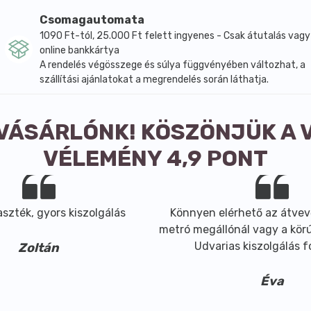
 összetevők között).
Csomagautomata
1090 Ft-tól, 25.000 Ft felett ingyenes - Csak átutalás vagy
online bankkártya
A rendelés végösszege és súlya függvényében változhat, a
szállítási ajánlatokat a megrendelés során láthatja.
 VÁSÁRLÓNK! KÖSZÖNJÜK A 
VÉLEMÉNY 4,9 PONT
szték, gyors kiszolgálás
Könnyen elérhető az átvev
metró megállónál vagy a körút
Udvarias kiszolgálás 
Zoltán
Éva