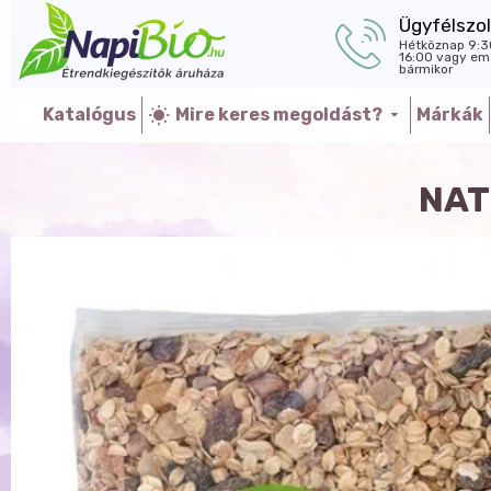
Ügyfélszol
Hétköznap 9:3
16:00 vagy ema
bármikor
Katalógus
Mire keres megoldást?
Márkák
NAT