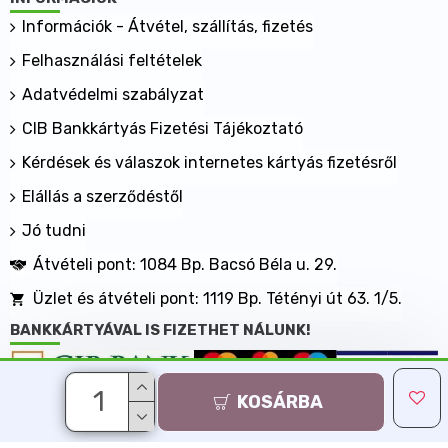
Információk - Átvétel, szállítás, fizetés
Felhasználási feltételek
Adatvédelmi szabályzat
CIB Bankkártyás Fizetési Tájékoztató
Kérdések és válaszok internetes kártyás fizetésről
Elállás a szerződéstől
Jó tudni
Átvételi pont: 1084 Bp. Bacsó Béla u. 29.
Üzlet és átvételi pont: 1119 Bp. Tétényi út 63. 1/5.
BANKKÁRTYÁVAL IS FIZETHET NÁLUNK!
KOSÁRBA
Minden jog fenntartva, MaxShopping Kft. 2013-2026
Árukereső.hu