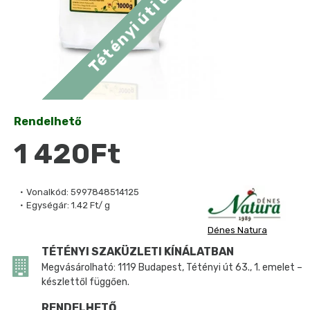
Rendelhető
1 420Ft
Vonalkód:
5997848514125
Egységár:
1.42 Ft/ g
Dénes Natura
TÉTÉNYI SZAKÜZLETI KÍNÁLATBAN
Megvásárolható: 1119 Budapest, Tétényi út 63., 1. emelet –
készlettől függően.
RENDELHETŐ