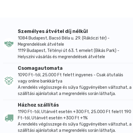
csontozattal, a cukorbetegséggel és egyéb jelentős
problémákkal (pl a túlsúly) kapcsolatos gondok
nagyrészt a (répa)cukorral kapcsolatosak. Ezt a
helyzetet a szőlőcukor ugyan nem oldja meg, de
Személyes átvétel díj nélkül
mivel gyorsan és azonnal energiát szolgáltatva
1084 Budapest, Bacsó Béla u. 29. (Rákóczi tér) -
felszívódik, kevésbbé terheli a lebontó
Megrendelések átvétele
apparátust.Édesítő hatása kissé még felül is múlja a
1119 Budapest, Tétényi út 63. 1. emelet (Bikás Park) -
hagyományos cukrokét.Nem véletlenül fogyasztják
Helyszíni vásárlás és megrendelések átvétele
sportolók, testépítők is pl edzés előtt.
Csomagautomata
Allergének a termékben: nincs.
1090 Ft-tól, 25.000 Ft felett ingyenes - Csak átutalás
vagy online bankkártya
Átlagos tápérték 100 g termékben:
A rendelés végösszege és súlya függvényében változhat, a
Energia
1522 kJ (358 kcal)
szállítási ajánlatokat a megrendelés során láthatja.
Zsír
0 g
Házhoz szállítás
- ebből telített zsírsavak
0 g
1190 Ft-tól, Utánvét esetén +300 Ft, 25.000 Ft felett 190
Szénhidrát
90 g
Ft-tól, Utánvét esetén +300 Ft +1%
- ebből cukor
90 g
A rendelés végösszege és súlya függvényében változhat, a
Fehérje
0 g
szállítási ajánlatokat a megrendelés során láthatja.