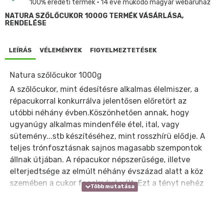
100% eredeti termék • 14 éve működő magyar webáruház
NATURA SZŐLŐCUKOR 1000G TERMÉK VÁSÁRLÁSA,
RENDELÉSE
LEÍRÁS
VÉLEMÉNYEK
FIGYELMEZTETÉSEK
Natura szőlőcukor 1000g
A szőlőcukor, mint édesítésre alkalmas élelmiszer, a
répacukorral konkurrálva jelentősen előretört az
utóbbi néhány évben.Köszönhetően annak, hogy
ugyanúgy alkalmas mindenféle étel, ital, vagy
sütemény...stb készítéséhez, mint rosszhírü elődje. A
teljes trónfosztásnak sajnos magasabb szempontok
állnak útjában. A répacukor népszerűsége, illetve
elterjedtsége az elmúlt néhány évszázad alatt a köz
szemében a cukor fogalmává vált. Ezt a tényt nehéz
kiiktatni a közgondokodásból, pedig az úgynevezett
civilizált népek ( a világ vezető és ezek nyomába siető
államok ) lakosságánál tapasztalható erőteljes, a