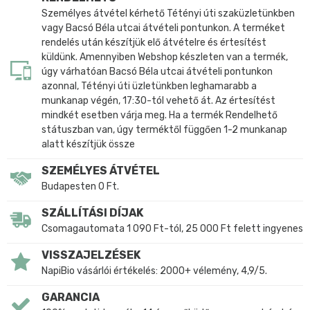
Személyes átvétel kérhető Tétényi úti szaküzletünkben
vagy Bacsó Béla utcai átvételi pontunkon. A terméket
rendelés után készítjük elő átvételre és értesítést
küldünk. Amennyiben Webshop készleten van a termék,
úgy várhatóan Bacsó Béla utcai átvételi pontunkon
azonnal, Tétényi úti üzletünkben leghamarabb a
munkanap végén, 17:30-tól vehető át. Az értesítést
mindkét esetben várja meg. Ha a termék Rendelhető
státuszban van, úgy terméktől függően 1-2 munkanap
alatt készítjük össze
SZEMÉLYES ÁTVÉTEL
Budapesten 0 Ft.
SZÁLLÍTÁSI DÍJAK
Csomagautomata 1 090 Ft-tól, 25 000 Ft felett ingyenes
VISSZAJELZÉSEK
NapiBio vásárlói értékelés: 2000+ vélemény, 4,9/5.
GARANCIA