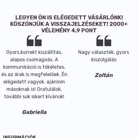
Só
0 g
Tárolás:
LEGYEN ÖN IS ELÉGEDETT VÁSÁRLÓNK!
KÖSZÖNJÜK A VISSZAJELZÉSEKET! 2000+
száraz, hűvös helyen.
VÉLEMÉNY 4,9 PONT
Származási hely:
Magyarország vagy Olaszország.
Gyors,korrekt kiszállítás,
Nagy választék, gyors
alapos csomagoás. A
kiszolgálás
Milyen diétába illeszthető:
kommunikáció is tökéletes,
- vegán
és az árak is megfelelőek. Én
Zoltán
- vegetáriánus
elégedett vagyok, ajánlom
másoknak is! Gratulálok,
további sok sikert kívánok!
Gabriella
INFORMÁCIÓK