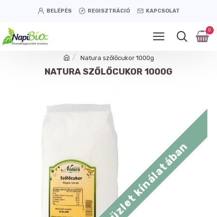
BELÉPÉS
REGISZTRÁCIÓ
KAPCSOLAT
0
Natura szőlőcukor 1000g
NATURA SZŐLŐCUKOR 1000G
Tétényi úti üzlet kínálatában