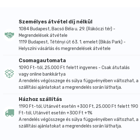
Személyes átvétel díj nélkül
1084 Budapest, Bacsó Béla u. 29. (Rákóczi tér) -
Megrendelések átvétele
1119 Budapest, Tétényi út 63. 1. emelet (Bikás Park) -
Helyszíni vásárlás és megrendelések átvétele
Csomagautomata
1090 Ft-tól, 25.000 Ft felett ingyenes - Csak átutalás
vagy online bankkártya
A rendelés végösszege és súlya függvényében változhat, a
szállítási ajánlatokat a megrendelés során láthatja.
Házhoz szállítás
1190 Ft-tól, Utánvét esetén +300 Ft, 25.000 Ft felett 190
Ft-tól, Utánvét esetén +300 Ft +1%
A rendelés végösszege és súlya függvényében változhat, a
szállítási ajánlatokat a megrendelés során láthatja.