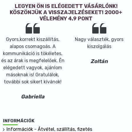
LEGYEN ÖN IS ELÉGEDETT VÁSÁRLÓNK!
KÖSZÖNJÜK A VISSZAJELZÉSEKET! 2000+
VÉLEMÉNY 4,9 PONT
Gyors,korrekt kiszállítás,
Nagy választék, gyors
alapos csomagoás. A
kiszolgálás
kommunikáció is tökéletes,
és az árak is megfelelőek. Én
Zoltán
elégedett vagyok, ajánlom
másoknak is! Gratulálok,
további sok sikert kívánok!
Gabriella
INFORMÁCIÓK
Információk - Átvétel, szállítás, fizetés