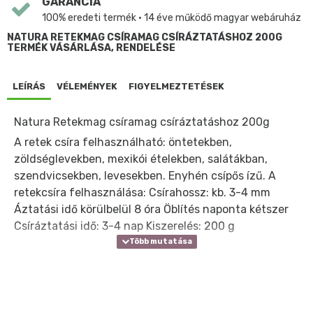
GARANCIA
100% eredeti termék • 14 éve működő magyar webáruház
NATURA RETEKMAG CSÍRAMAG CSÍRÁZTATÁSHOZ 200G
TERMÉK VÁSÁRLÁSA, RENDELÉSE
LEÍRÁS
VÉLEMÉNYEK
FIGYELMEZTETÉSEK
Natura Retekmag csíramag csíráztatáshoz 200g
A retek csíra felhasználható: öntetekben,
zöldséglevekben, mexikói ételekben, salátákban,
szendvicsekben, levesekben. Enyhén csípős ízű. A
retekcsíra felhasználása: Csírahossz: kb. 3-4 mm
Áztatási idő körülbelül 8 óra Öblítés naponta kétszer
Csíráztatási idő: 3-4 nap Kiszerelés: 200 g