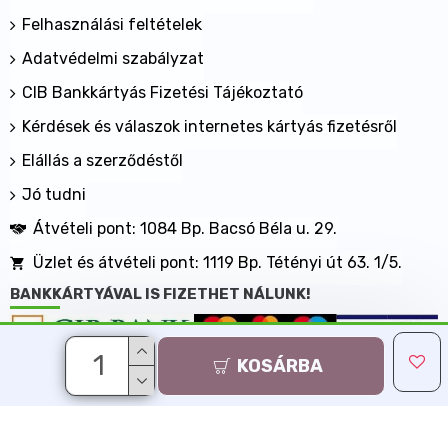
Felhasználási feltételek
Adatvédelmi szabályzat
CIB Bankkártyás Fizetési Tájékoztató
Kérdések és válaszok internetes kártyás fizetésről
Elállás a szerződéstől
Jó tudni
Átvételi pont: 1084 Bp. Bacsó Béla u. 29.
Üzlet és átvételi pont: 1119 Bp. Tétényi út 63. 1/5.
BANKKÁRTYÁVAL IS FIZETHET NÁLUNK!
KOSÁRBA
Minden jog fenntartva, MaxShopping Kft. 2013-2026
Árukereső.hu