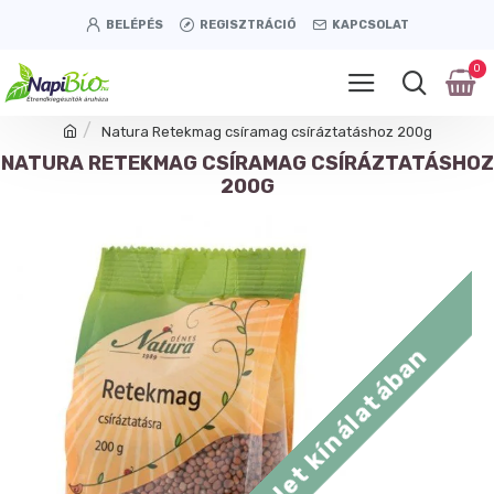
BELÉPÉS
REGISZTRÁCIÓ
KAPCSOLAT
0
Natura Retekmag csíramag csíráztatáshoz 200g
NATURA RETEKMAG CSÍRAMAG CSÍRÁZTATÁSHOZ
200G
Tétényi úti üzlet kínálatában