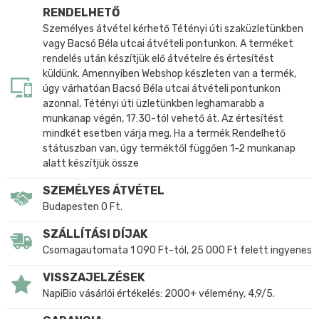
RENDELHETŐ
Személyes átvétel kérhető Tétényi úti szaküzletünkben
vagy Bacsó Béla utcai átvételi pontunkon. A terméket
rendelés után készítjük elő átvételre és értesítést
küldünk. Amennyiben Webshop készleten van a termék,
úgy várhatóan Bacsó Béla utcai átvételi pontunkon
azonnal, Tétényi úti üzletünkben leghamarabb a
munkanap végén, 17:30-tól vehető át. Az értesítést
mindkét esetben várja meg. Ha a termék Rendelhető
státuszban van, úgy terméktől függően 1-2 munkanap
alatt készítjük össze
SZEMÉLYES ÁTVÉTEL
Budapesten 0 Ft.
SZÁLLÍTÁSI DÍJAK
Csomagautomata 1 090 Ft-tól, 25 000 Ft felett ingyenes
VISSZAJELZÉSEK
NapiBio vásárlói értékelés: 2000+ vélemény, 4,9/5.