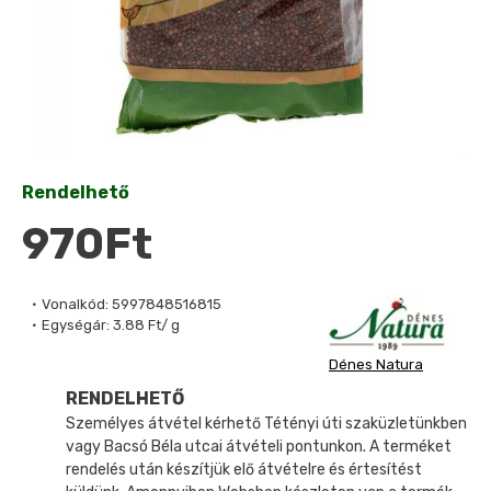
Rendelhető
970Ft
Vonalkód:
5997848516815
Egységár:
3.88 Ft/ g
Dénes Natura
RENDELHETŐ
Személyes átvétel kérhető Tétényi úti szaküzletünkben
vagy Bacsó Béla utcai átvételi pontunkon. A terméket
rendelés után készítjük elő átvételre és értesítést