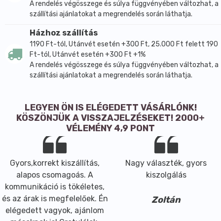
A rendelés végösszege és súlya függvényében változhat, a
szállítási ajánlatokat a megrendelés során láthatja.
Házhoz szállítás
1190 Ft-tól, Utánvét esetén +300 Ft, 25.000 Ft felett 190
Ft-tól, Utánvét esetén +300 Ft +1%
A rendelés végösszege és súlya függvényében változhat, a
szállítási ajánlatokat a megrendelés során láthatja.
LEGYEN ÖN IS ELÉGEDETT VÁSÁRLÓNK!
KÖSZÖNJÜK A VISSZAJELZÉSEKET! 2000+
VÉLEMÉNY 4,9 PONT
Gyors,korrekt kiszállítás,
Nagy választék, gyors
alapos csomagoás. A
kiszolgálás
kommunikáció is tökéletes,
és az árak is megfelelőek. Én
Zoltán
elégedett vagyok, ajánlom