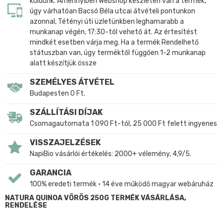
küldünk. Amennyiben Webshop készleten van a termék,
úgy várhatóan Bacsó Béla utcai átvételi pontunkon
azonnal, Tétényi úti üzletünkben leghamarabb a
munkanap végén, 17:30-tól vehető át. Az értesítést
mindkét esetben várja meg. Ha a termék Rendelhető
státuszban van, úgy terméktől függően 1-2 munkanap
alatt készítjük össze
SZEMÉLYES ÁTVÉTEL
Budapesten 0 Ft.
SZÁLLÍTÁSI DÍJAK
Csomagautomata 1 090 Ft-tól, 25 000 Ft felett ingyenes
VISSZAJELZÉSEK
NapiBio vásárlói értékelés: 2000+ vélemény, 4,9/5.
GARANCIA
100% eredeti termék • 14 éve működő magyar webáruház
NATURA QUINOA VÖRÖS 250G TERMÉK VÁSÁRLÁSA,
RENDELÉSE