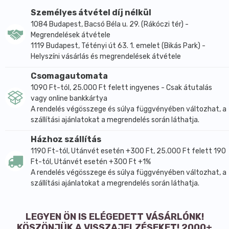
Só
0,15 g
Személyes átvétel díj nélkül
1084 Budapest, Bacsó Béla u. 29. (Rákóczi tér) -
Felhasználási javaslat:
Megrendelések átvétele
Fogyasztható müzliben, joghurtban, kenyérbe sütve vagy
közvetlenül, bőséges folyadékkal.
1119 Budapest, Tétényi út 63. 1. emelet (Bikás Park) -
Helyszíni vásárlás és megrendelések átvétele
Közvetlen fogyasztásához bőséges folyadék bevitele szükséges
( 3 dl/ 1 ek).
Csomagautomata
1090 Ft-tól, 25.000 Ft felett ingyenes - Csak átutalás
Tárolás:
vagy online bankkártya
száraz, hűvös helyen.
A rendelés végösszege és súlya függvényében változhat, a
szállítási ajánlatokat a megrendelés során láthatja.
Származási hely:
Magyarország (hazai feldolgozású termék).
Házhoz szállítás
1190 Ft-tól, Utánvét esetén +300 Ft, 25.000 Ft felett 190
Milyen diétába illeszthető:
Ft-tól, Utánvét esetén +300 Ft +1%
- vegán
- vegetáriánus
A rendelés végösszege és súlya függvényében változhat, a
szállítási ajánlatokat a megrendelés során láthatja.
LEGYEN ÖN IS ELÉGEDETT VÁSÁRLÓNK!
KÖSZÖNJÜK A VISSZAJELZÉSEKET! 2000+