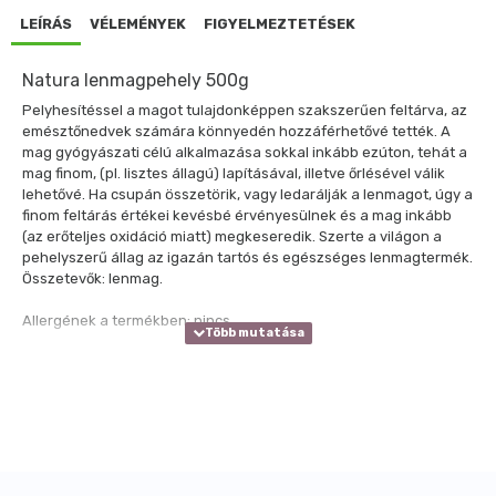
LEÍRÁS
VÉLEMÉNYEK
FIGYELMEZTETÉSEK
Natura lenmagpehely 500g
Pelyhesítéssel a magot tulajdonképpen szakszerűen feltárva, az
emésztőnedvek számára könnyedén hozzáférhetővé tették. A
mag gyógyászati célú alkalmazása sokkal inkább ezúton, tehát a
mag finom, (pl. lisztes állagú) lapításával, illetve őrlésével válik
lehetővé. Ha csupán összetörik, vagy ledarálják a lenmagot, úgy a
finom feltárás értékei kevésbé érvényesülnek és a mag inkább
(az erőteljes oxidáció miatt) megkeseredik. Szerte a világon a
pehelyszerű állag az igazán tartós és egészséges lenmagtermék.
Összetevők: lenmag.
Allergének a termékben: nincs.
Átlagos tápérték 100 g termékben:
Energia
1680 kJ (444 kcal)
Zsír
36,5 g
-amelyből telített zsírsavak
7,2 g
Szénhidrát
7,7 g
-amelyből cukrok
7,7 g
Fehérje
22,3 g