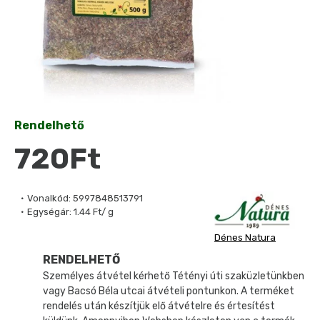
Rendelhető
720Ft
Vonalkód:
5997848513791
Egységár:
1.44 Ft/ g
Dénes Natura
RENDELHETŐ
Személyes átvétel kérhető Tétényi úti szaküzletünkben
vagy Bacsó Béla utcai átvételi pontunkon. A terméket
rendelés után készítjük elő átvételre és értesítést