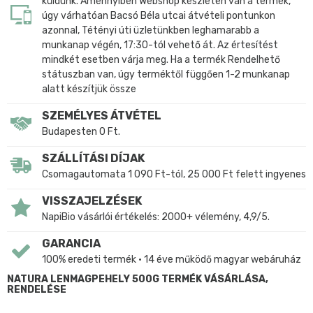
küldünk. Amennyiben Webshop készleten van a termék,
úgy várhatóan Bacsó Béla utcai átvételi pontunkon
azonnal, Tétényi úti üzletünkben leghamarabb a
munkanap végén, 17:30-tól vehető át. Az értesítést
mindkét esetben várja meg. Ha a termék Rendelhető
státuszban van, úgy terméktől függően 1-2 munkanap
alatt készítjük össze
SZEMÉLYES ÁTVÉTEL
Budapesten 0 Ft.
SZÁLLÍTÁSI DÍJAK
Csomagautomata 1 090 Ft-tól, 25 000 Ft felett ingyenes
VISSZAJELZÉSEK
NapiBio vásárlói értékelés: 2000+ vélemény, 4,9/5.
GARANCIA
100% eredeti termék • 14 éve működő magyar webáruház
NATURA LENMAGPEHELY 500G TERMÉK VÁSÁRLÁSA,
RENDELÉSE