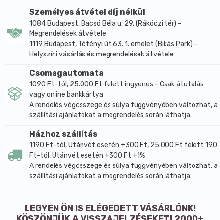
Szénhidrát
42 g
Személyes átvétel díj nélkül
-amelyből cukrok
0,2 g
1084 Budapest, Bacsó Béla u. 29. (Rákóczi tér) -
Fehérje
30 g
Megrendelések átvétele
Só
0 g
1119 Budapest, Tétényi út 63. 1. emelet (Bikás Park) -
Helyszíni vásárlás és megrendelések átvétele
Felhasználási javaslat:
Csomagautomata
Felhasználható közvetlenül fogyasztva (müzlihez,
1090 Ft-tól, 25.000 Ft felett ingyenes - Csak átutalás
joghurtba keverve) vagy kenyér, sütemény
vagy online bankkártya
tésztájához adva.
A rendelés végösszege és súlya függvényében változhat, a
Állagánál és ízénél fogva diós süteményekben a dió
szállítási ajánlatokat a megrendelés során láthatja.
egy része helyettesíthető búzacsírával.
Házhoz szállítás
1190 Ft-tól, Utánvét esetén +300 Ft, 25.000 Ft felett 190
Tárolás:
Ft-tól, Utánvét esetén +300 Ft +1%
száraz, hűvös helyen.
A rendelés végösszege és súlya függvényében változhat, a
szállítási ajánlatokat a megrendelés során láthatja.
Származási hely:
Magyarország (Magyar termék).
LEGYEN ÖN IS ELÉGEDETT VÁSÁRLÓNK!
KÖSZÖNJÜK A VISSZAJELZÉSEKET! 2000+