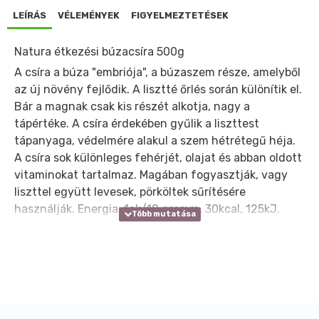
LEÍRÁS
VÉLEMÉNYEK
FIGYELMEZTETÉSEK
Natura étkezési búzacsíra 500g
A csíra a búza "embriója", a búzaszem része, amelyből
az új növény fejlődik. A lisztté őrlés során különítik el.
Bár a magnak csak kis részét alkotja, nagy a
tápértéke. A csíra érdekében gyűlik a liszttest
tápanyaga, védelmére alakul a szem hétrétegű héja.
A csíra sok különleges fehérjét, olajat és abban oldott
vitaminokat tartalmaz. Magában fogyasztják, vagy
liszttel együtt levesek, pörköltek sűrítésére
használják. Energia: 1ek/10 gramm, 30kcal, 125kJ.
Allergének a termékben: glutén.
Átlagos tápérték 100 g termékben:
Energia
1690 kJ (402kcal)
Zsír
10 g
-amelyből telített zsírsavak
0,5 g