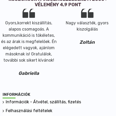
Milyen diétába illeszthető:
VÉLEMÉNY 4,9 PONT
- vegán
- vegetáriánus
Gyors,korrekt kiszállítás,
Nagy választék, gyors
alapos csomagoás. A
kiszolgálás
kommunikáció is tökéletes,
és az árak is megfelelőek. Én
Zoltán
elégedett vagyok, ajánlom
másoknak is! Gratulálok,
további sok sikert kívánok!
Gabriella
INFORMÁCIÓK
Információk - Átvétel, szállítás, fizetés
Felhasználási feltételek