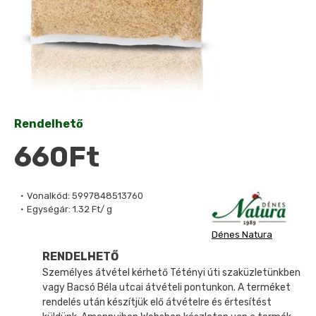
Rendelhető
660Ft
Vonalkód:
5997848513760
Egységár:
1.32 Ft/ g
Dénes Natura
RENDELHETŐ
Személyes átvétel kérhető Tétényi úti szaküzletünkben
vagy Bacsó Béla utcai átvételi pontunkon. A terméket
rendelés után készítjük elő átvételre és értesítést