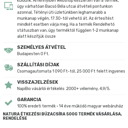
küldünk. Amennyiben Webshop készleten van a termék,
úgy várhatóan Bacsó Béla utcai átvételi pontunkon
azonnal, Tétényi úti üzletünkben leghamarabb a
munkanap végén, 17:30-tól vehető át. Az értesítést
mindkét esetben várja meg. Ha a termék Rendelhető
státuszban van, úgy terméktől függően 1-2 munkanap
alatt készítjük össze
SZEMÉLYES ÁTVÉTEL
Budapesten 0 Ft.
SZÁLLÍTÁSI DÍJAK
Csomagautomata 1 090 Ft-tól, 25 000 Ft felett ingyenes
VISSZAJELZÉSEK
NapiBio vásárlói értékelés: 2000+ vélemény, 4,9/5.
GARANCIA
100% eredeti termék • 14 éve működő magyar webáruház
NATURA ÉTKEZÉSI BÚZACSÍRA 500G TERMÉK VÁSÁRLÁSA,
RENDELÉSE