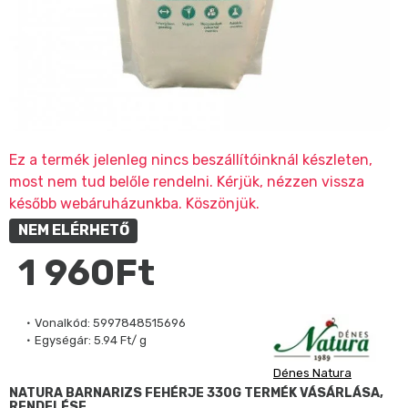
Ez a termék jelenleg nincs beszállítóinknál készleten,
most nem tud belőle rendelni. Kérjük, nézzen vissza
később webáruházunkba. Köszönjük.
NEM ELÉRHETŐ
1 960Ft
Vonalkód:
5997848515696
Egységár:
5.94 Ft/ g
Dénes Natura
NATURA BARNARIZS FEHÉRJE 330G TERMÉK VÁSÁRLÁSA,
RENDELÉSE