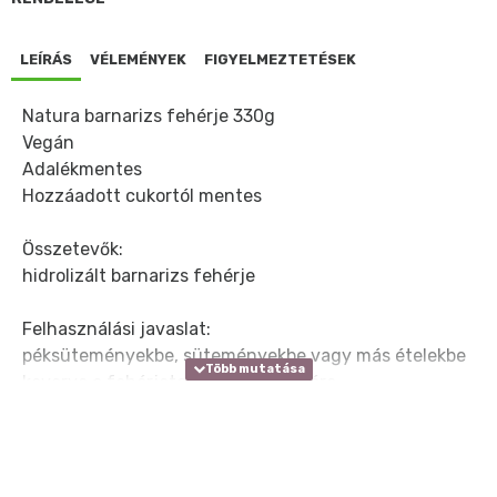
LEÍRÁS
VÉLEMÉNYEK
FIGYELMEZTETÉSEK
Natura barnarizs fehérje 330g
Vegán
Adalékmentes
Hozzáadott cukortól mentes
Összetevők:
hidrolizált barnarizs fehérje
Felhasználási javaslat:
péksüteményekbe, süteményekbe vagy más ételekbe
keverve a fehérjetartalom növelésére
Allergének a termékben:
nyomokban glutént tartalmazhat