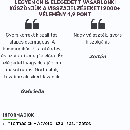
Milyen diétába illeszthető:
LEGYEN ÖN IS ELÉGEDETT VÁSÁRLÓNK!
Vegán
KÖSZÖNJÜK A VISSZAJELZÉSEKET! 2000+
Vegetáriánus
VÉLEMÉNY 4,9 PONT
Gyors,korrekt kiszállítás,
Nagy választék, gyors
alapos csomagoás. A
kiszolgálás
kommunikáció is tökéletes,
és az árak is megfelelőek. Én
Zoltán
elégedett vagyok, ajánlom
másoknak is! Gratulálok,
további sok sikert kívánok!
Gabriella
INFORMÁCIÓK
Információk - Átvétel, szállítás, fizetés