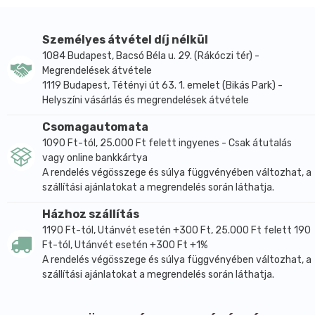
Átlagos tápérték 100 g termékben:
Energia
1774 kJ (424 kcal)
Személyes átvétel díj nélkül
Zsír
4,8 g
1084 Budapest, Bacsó Béla u. 29. (Rákóczi tér) -
-amelyből telített zsírsavak
2,1 g
Megrendelések átvétele
Szénhidrát
0,8 g
1119 Budapest, Tétényi út 63. 1. emelet (Bikás Park) -
-amelyből cukrok
0,0 g
Helyszíni vásárlás és megrendelések átvétele
Fehérje
84,6 g
Csomagautomata
Só
0,0 g
1090 Ft-tól, 25.000 Ft felett ingyenes - Csak átutalás
vagy online bankkártya
Átlagos ásványi anyag tartalom 100 g termékben:
A rendelés végösszege és súlya függvényében változhat, a
Kálium
3,7 mg
szállítási ajánlatokat a megrendelés során láthatja.
Kalcium
510 mg
Foszfor
441 mg
Házhoz szállítás
Magnézium
36,8 mg
1190 Ft-tól, Utánvét esetén +300 Ft, 25.000 Ft felett 190
Ft-tól, Utánvét esetén +300 Ft +1%
Vas
6,4 mg
A rendelés végösszege és súlya függvényében változhat, a
Tárolás:
szállítási ajánlatokat a megrendelés során láthatja.
száraz, hűvös helyen