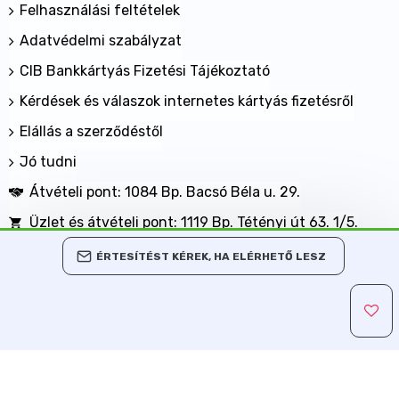
Felhasználási feltételek
Adatvédelmi szabályzat
CIB Bankkártyás Fizetési Tájékoztató
Kérdések és válaszok internetes kártyás fizetésről
Elállás a szerződéstől
Jó tudni
Átvételi pont: 1084 Bp. Bacsó Béla u. 29.
Üzlet és átvételi pont: 1119 Bp. Tétényi út 63. 1/5.
BANKKÁRTYÁVAL IS FIZETHET NÁLUNK!
ÉRTESÍTÉST KÉREK, HA ELÉRHETŐ LESZ
Minden jog fenntartva, MaxShopping Kft. 2013-2026
Árukereső.hu