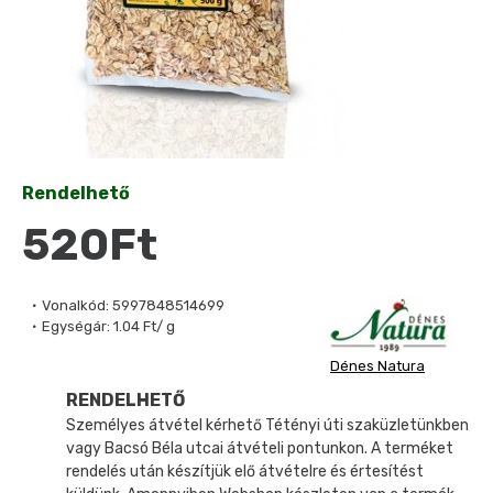
Rendelhető
520Ft
Vonalkód:
5997848514699
Egységár:
1.04 Ft/ g
Dénes Natura
RENDELHETŐ
Személyes átvétel kérhető Tétényi úti szaküzletünkben
vagy Bacsó Béla utcai átvételi pontunkon. A terméket
rendelés után készítjük elő átvételre és értesítést