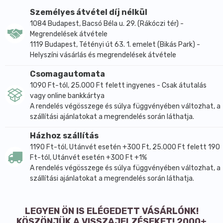
Tárolás:
Személyes átvétel díj nélkül
száraz, hűvös helyen.
1084 Budapest, Bacsó Béla u. 29. (Rákóczi tér) -
Származási hely:
Megrendelések átvétele
Németország, Szlovákia.
1119 Budapest, Tétényi út 63. 1. emelet (Bikás Park) -
Helyszíni vásárlás és megrendelések átvétele
Milyen diétába illeszthető:
- vegán
Csomagautomata
- vegetáriánus
1090 Ft-tól, 25.000 Ft felett ingyenes - Csak átutalás
vagy online bankkártya
A rendelés végösszege és súlya függvényében változhat, a
szállítási ajánlatokat a megrendelés során láthatja.
Házhoz szállítás
1190 Ft-tól, Utánvét esetén +300 Ft, 25.000 Ft felett 190
Ft-tól, Utánvét esetén +300 Ft +1%
A rendelés végösszege és súlya függvényében változhat, a
szállítási ajánlatokat a megrendelés során láthatja.
LEGYEN ÖN IS ELÉGEDETT VÁSÁRLÓNK!
KÖSZÖNJÜK A VISSZAJELZÉSEKET! 2000+