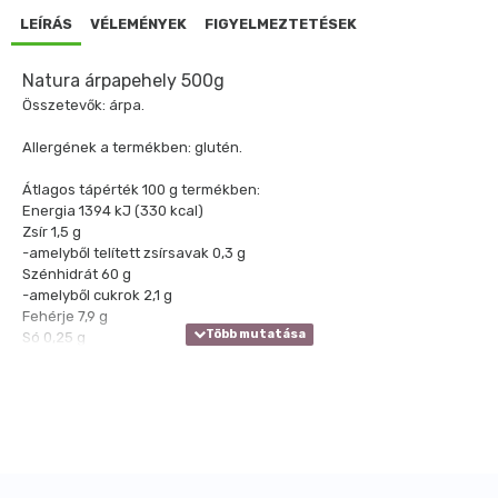
LEÍRÁS
VÉLEMÉNYEK
FIGYELMEZTETÉSEK
Natura árpapehely 500g
Összetevők: árpa.
Allergének a termékben: glutén.
Átlagos tápérték 100 g termékben:
Energia
1394 kJ (330 kcal)
Zsír
1,5 g
-amelyből telített zsírsavak
0,3 g
Szénhidrát
60 g
-amelyből cukrok
2,1 g
Fehérje
7,9 g
Só
0,25 g
Felhasználási javaslat:
Sós vízben főzve köretnek alkalmas; mazsolával, mézzel,
magvakkal pedig müzlinek.
Elkészítése: 1-2 perces főzéssel.