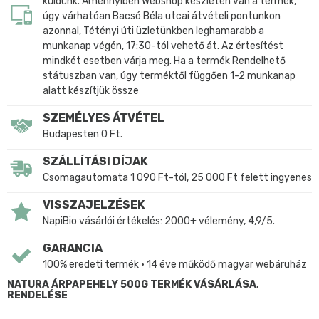
küldünk. Amennyiben Webshop készleten van a termék,
úgy várhatóan Bacsó Béla utcai átvételi pontunkon
azonnal, Tétényi úti üzletünkben leghamarabb a
munkanap végén, 17:30-tól vehető át. Az értesítést
mindkét esetben várja meg. Ha a termék Rendelhető
státuszban van, úgy terméktől függően 1-2 munkanap
alatt készítjük össze
SZEMÉLYES ÁTVÉTEL
Budapesten 0 Ft.
SZÁLLÍTÁSI DÍJAK
Csomagautomata 1 090 Ft-tól, 25 000 Ft felett ingyenes
VISSZAJELZÉSEK
NapiBio vásárlói értékelés: 2000+ vélemény, 4,9/5.
GARANCIA
100% eredeti termék • 14 éve működő magyar webáruház
NATURA ÁRPAPEHELY 500G TERMÉK VÁSÁRLÁSA,
RENDELÉSE