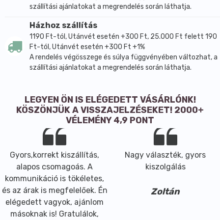
szállítási ajánlatokat a megrendelés során láthatja.
Házhoz szállítás
1190 Ft-tól, Utánvét esetén +300 Ft, 25.000 Ft felett 190
Ft-tól, Utánvét esetén +300 Ft +1%
A rendelés végösszege és súlya függvényében változhat, a
szállítási ajánlatokat a megrendelés során láthatja.
LEGYEN ÖN IS ELÉGEDETT VÁSÁRLÓNK!
KÖSZÖNJÜK A VISSZAJELZÉSEKET! 2000+
VÉLEMÉNY 4,9 PONT
Gyors,korrekt kiszállítás,
Nagy választék, gyors
alapos csomagoás. A
kiszolgálás
kommunikáció is tökéletes,
és az árak is megfelelőek. Én
Zoltán
elégedett vagyok, ajánlom
másoknak is! Gratulálok,