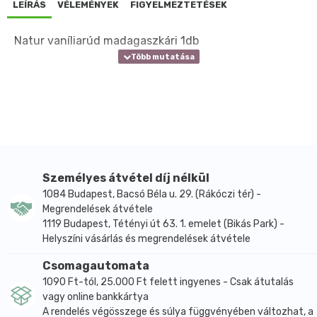
LEÍRÁS
VÉLEMÉNYEK
FIGYELMEZTETÉSEK
Natur vaníliarúd madagaszkári 1db
Személyes átvétel díj nélkül
1084 Budapest, Bacsó Béla u. 29. (Rákóczi tér) -
Megrendelések átvétele
1119 Budapest, Tétényi út 63. 1. emelet (Bikás Park) -
Helyszíni vásárlás és megrendelések átvétele
Csomagautomata
1090 Ft-tól, 25.000 Ft felett ingyenes - Csak átutalás
vagy online bankkártya
A rendelés végösszege és súlya függvényében változhat, a