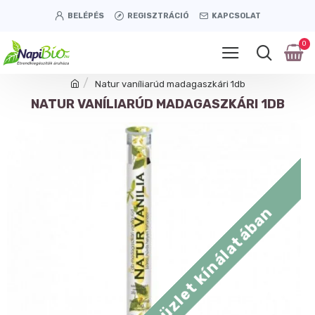
BELÉPÉS
REGISZTRÁCIÓ
KAPCSOLAT
0
Natur vaníliarúd madagaszkári 1db
NATUR VANÍLIARÚD MADAGASZKÁRI 1DB
Tétényi úti üzlet kínálatában