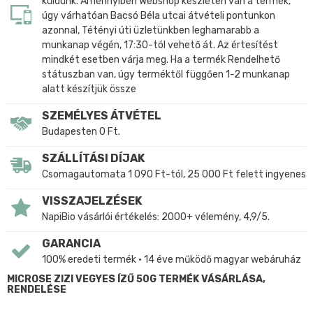
küldünk. Amennyiben Webshop készleten van a termék,
úgy várhatóan Bacsó Béla utcai átvételi pontunkon
azonnal, Tétényi úti üzletünkben leghamarabb a
munkanap végén, 17:30-tól vehető át. Az értesítést
mindkét esetben várja meg. Ha a termék Rendelhető
státuszban van, úgy terméktől függően 1-2 munkanap
alatt készítjük össze
SZEMÉLYES ÁTVÉTEL
Budapesten 0 Ft.
SZÁLLÍTÁSI DÍJAK
Csomagautomata 1 090 Ft-tól, 25 000 Ft felett ingyenes
VISSZAJELZÉSEK
NapiBio vásárlói értékelés: 2000+ vélemény, 4,9/5.
GARANCIA
100% eredeti termék • 14 éve működő magyar webáruház
MICROSE ZIZI VEGYES ÍZŰ 50G TERMÉK VÁSÁRLÁSA,
RENDELÉSE