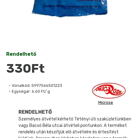
Rendelhető
330Ft
Vonalkód:
5997566501223
Egységár:
6.60 Ft/ g
Microse
RENDELHETŐ
Személyes átvétel kérhető Tétényi úti szaküzletünkben
vagy Bacsó Béla utcai átvételi pontunkon. A terméket
rendelés után készítjük elő átvételre és értesítést