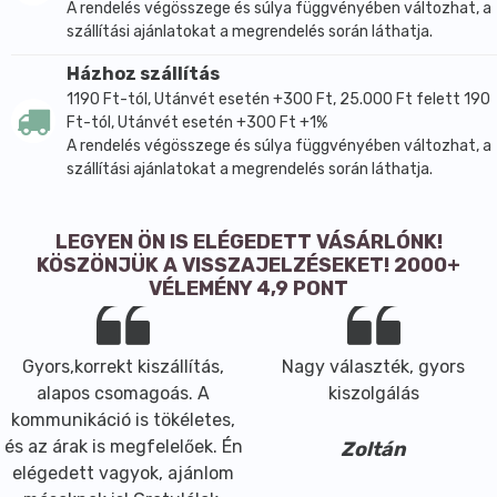
A rendelés végösszege és súlya függvényében változhat, a
szállítási ajánlatokat a megrendelés során láthatja.
Házhoz szállítás
1190 Ft-tól, Utánvét esetén +300 Ft, 25.000 Ft felett 190
Ft-tól, Utánvét esetén +300 Ft +1%
A rendelés végösszege és súlya függvényében változhat, a
szállítási ajánlatokat a megrendelés során láthatja.
LEGYEN ÖN IS ELÉGEDETT VÁSÁRLÓNK!
KÖSZÖNJÜK A VISSZAJELZÉSEKET! 2000+
VÉLEMÉNY 4,9 PONT
Gyors,korrekt kiszállítás,
Nagy választék, gyors
alapos csomagoás. A
kiszolgálás
kommunikáció is tökéletes,
és az árak is megfelelőek. Én
Zoltán
elégedett vagyok, ajánlom