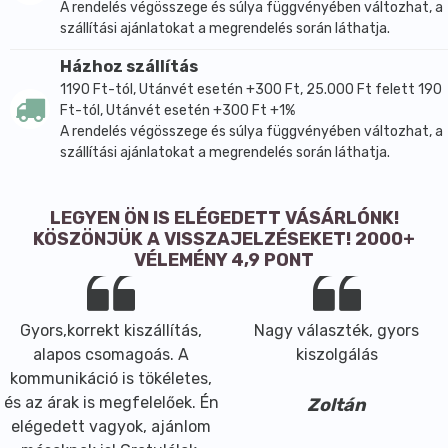
A rendelés végösszege és súlya függvényében változhat, a
szállítási ajánlatokat a megrendelés során láthatja.
Házhoz szállítás
1190 Ft-tól, Utánvét esetén +300 Ft, 25.000 Ft felett 190
Ft-tól, Utánvét esetén +300 Ft +1%
A rendelés végösszege és súlya függvényében változhat, a
szállítási ajánlatokat a megrendelés során láthatja.
LEGYEN ÖN IS ELÉGEDETT VÁSÁRLÓNK!
KÖSZÖNJÜK A VISSZAJELZÉSEKET! 2000+
VÉLEMÉNY 4,9 PONT
Gyors,korrekt kiszállítás,
Nagy választék, gyors
alapos csomagoás. A
kiszolgálás
kommunikáció is tökéletes,
és az árak is megfelelőek. Én
Zoltán
elégedett vagyok, ajánlom