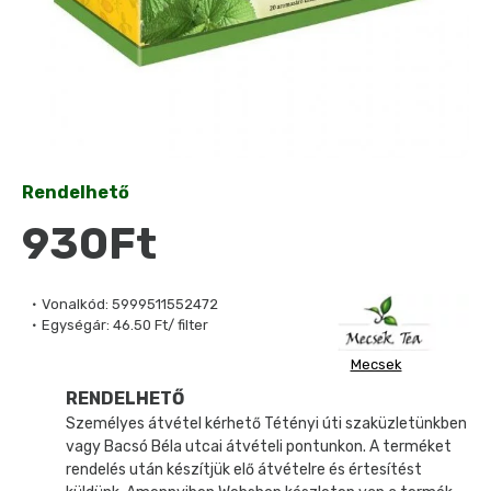
Rendelhető
930Ft
Vonalkód:
5999511552472
Egységár:
46.50 Ft/ filter
Mecsek
RENDELHETŐ
Személyes átvétel kérhető Tétényi úti szaküzletünkben
vagy Bacsó Béla utcai átvételi pontunkon. A terméket
rendelés után készítjük elő átvételre és értesítést