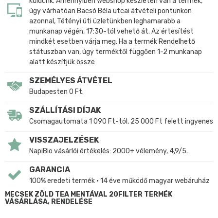
küldünk. Amennyiben Webshop készleten van a termék,
úgy várhatóan Bacsó Béla utcai átvételi pontunkon
azonnal, Tétényi úti üzletünkben leghamarabb a
munkanap végén, 17:30-tól vehető át. Az értesítést
mindkét esetben várja meg. Ha a termék Rendelhető
státuszban van, úgy terméktől függően 1-2 munkanap
alatt készítjük össze
SZEMÉLYES ÁTVÉTEL
Budapesten 0 Ft.
SZÁLLÍTÁSI DÍJAK
Csomagautomata 1 090 Ft-tól, 25 000 Ft felett ingyenes
VISSZAJELZÉSEK
NapiBio vásárlói értékelés: 2000+ vélemény, 4,9/5.
GARANCIA
100% eredeti termék • 14 éve működő magyar webáruház
MECSEK ZÖLD TEA MENTÁVAL 20FILTER TERMÉK
VÁSÁRLÁSA, RENDELÉSE