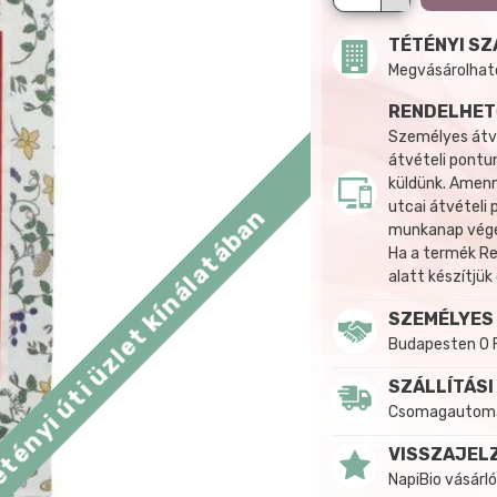
TÉTÉNYI SZ
Megvásárolható:
RENDELHET
Személyes átvé
átvételi pontun
küldünk. Amenn
utcai átvételi
tényi úti üzlet kínálatában
munkanap végén
Ha a termék R
alatt készítjük
SZEMÉLYES
Budapesten 0 
SZÁLLÍTÁSI
Csomagautomat
VISSZAJEL
NapiBio vásárló