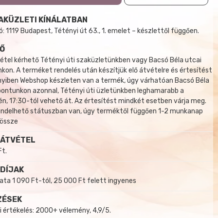
AKÜZLETI KÍNÁLATBAN
 1119 Budapest, Tétényi út 63., 1. emelet – készlettől függően.
Ő
tel kérhető Tétényi úti szaküzletünkben vagy Bacsó Béla utcai
kon. A terméket rendelés után készítjük elő átvételre és értesítést
yiben Webshop készleten van a termék, úgy várhatóan Bacsó Béla
 pontunkon azonnal, Tétényi úti üzletünkben leghamarabb a
, 17:30-tól vehető át. Az értesítést mindkét esetben várja meg.
endelhető státuszban van, úgy terméktől függően 1-2 munkanap
 össze
 ÁTVÉTEL
Ft.
 DÍJAK
a 1 090 Ft-tól, 25 000 Ft felett ingyenes
ZÉSEK
i értékelés: 2000+ vélemény, 4,9/5.