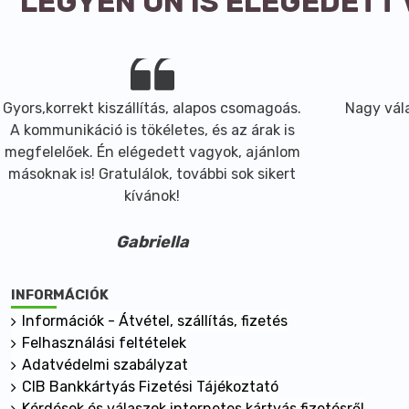
LEGYEN ÖN IS ELÉGEDETT
Gyors,korrekt kiszállítás, alapos csomagoás.
Nagy vála
A kommunikáció is tökéletes, és az árak is
megfelelőek. Én elégedett vagyok, ajánlom
másoknak is! Gratulálok, további sok sikert
kívánok!
Gabriella
INFORMÁCIÓK
Információk - Átvétel, szállítás, fizetés
Felhasználási feltételek
Adatvédelmi szabályzat
CIB Bankkártyás Fizetési Tájékoztató
Kérdések és válaszok internetes kártyás fizetésről