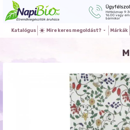
Ügyfélszol
Hétköznap 9:3
16:00 vagy ema
bármikor
Katalógus
Mire keres megoldást?
Márkák
M