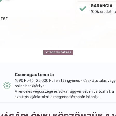
GARANCIA
100% eredeti 
LÉSE
Csomagautomata
1090 Ft-tól, 25.000 Ft felett ingyenes - Csak átutalás vagy
online bankkártya
A rendelés végösszege és súlya függvényében változhat, a
szállítási ajánlatokat a megrendelés során láthatja.