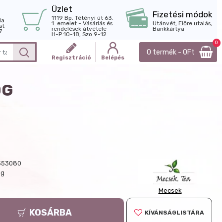
Üzlet
Fizetési módok
1119 Bp. Tétényi út 63.
la
1. emelet - Vásárlás és
Utánvét, Előre utalás,
st
rendelések átvétele
Bankkártya
7
H-P 10-18, Szo 9-12
0
0 termék - 0Ft
Regisztráció
Belépés
0G
553080
 g
Mecsek
KOSÁRBA
KÍVÁNSÁGLISTÁRA