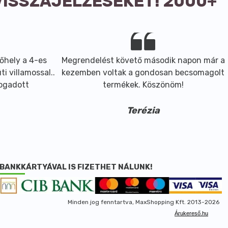
VISSZAJELZÉSEKET! 2000+
őhely a 4-es
Megrendelést követő második napon már a
i villamossal..
kezemben voltak a gondosan becsomagolt
fogadott
termékek. Köszönöm!
Terézia
BANKKÁRTYÁVAL IS FIZETHET NÁLUNK!
Minden jog fenntartva, MaxShopping Kft. 2013-2026
Árukereső.hu