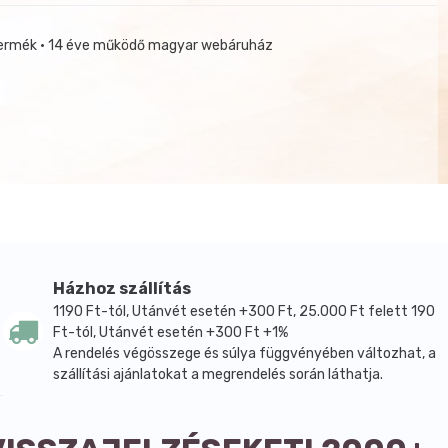
termék • 14 éve működő magyar webáruház
Házhoz szállítás
1190 Ft-tól, Utánvét esetén +300 Ft, 25.000 Ft felett 190
Ft-tól, Utánvét esetén +300 Ft +1%
A rendelés végösszege és súlya függvényében változhat, a
szállítási ajánlatokat a megrendelés során láthatja.