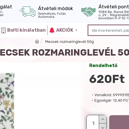
gálat
Átvételi pont
Átvételi módok
0-
1084 Bp. Bacsó Bé
Személyes, Futár,
il
u. 29 - Megrendelé
Automata
követően H-P 10-1
Bolti kínálatban
AKCIÓK
Mecsek rozmaringlevél 50g
ECSEK ROZMARINGLEVÉL 5
Rendelhető
620Ft
Vonalkód:
5999511
Egységár:
12.40 Ft/