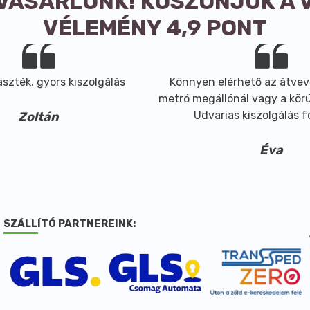
 VÁSÁRLÓNK! KÖSZÖNJÜK A 
VÉLEMÉNY 4,9 PONT
szték, gyors kiszolgálás
Könnyen elérhető az átvev
metró megállónál vagy a körút
Udvarias kiszolgálás 
Zoltán
Éva
SZÁLLÍTÓ PARTNEREINK: