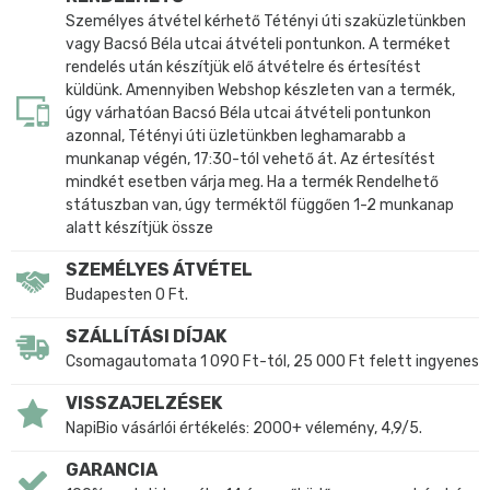
Személyes átvétel kérhető Tétényi úti szaküzletünkben
vagy Bacsó Béla utcai átvételi pontunkon. A terméket
rendelés után készítjük elő átvételre és értesítést
küldünk. Amennyiben Webshop készleten van a termék,
úgy várhatóan Bacsó Béla utcai átvételi pontunkon
azonnal, Tétényi úti üzletünkben leghamarabb a
munkanap végén, 17:30-tól vehető át. Az értesítést
mindkét esetben várja meg. Ha a termék Rendelhető
státuszban van, úgy terméktől függően 1-2 munkanap
alatt készítjük össze
SZEMÉLYES ÁTVÉTEL
Budapesten 0 Ft.
SZÁLLÍTÁSI DÍJAK
Csomagautomata 1 090 Ft-tól, 25 000 Ft felett ingyenes
VISSZAJELZÉSEK
NapiBio vásárlói értékelés: 2000+ vélemény, 4,9/5.
GARANCIA