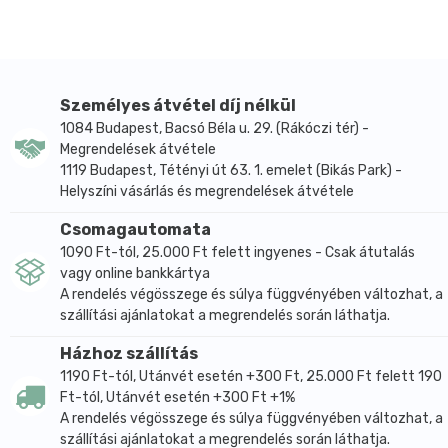
gyógyszerésze által elmondottaknak megfelelően
alkalmazza!
Tartsa meg a betegtájékoztatót, mert a benne
szereplő információkra a későbbiekben is szüksége
lehet!
Személyes átvétel díj nélkül
Ha Önnél bármilyen mellékhatás jelentkezik,
1084 Budapest, Bacsó Béla u. 29. (Rákóczi tér) -
tájékoztassa kezelőorvosát vagy gyógyszerészét! Ez
Megrendelések átvétele
a betegtájékoztatóban fel nem sorolt, bármely
1119 Budapest, Tétényi út 63. 1. emelet (Bikás Park) -
Helyszíni vásárlás és megrendelések átvétele
lehetséges mellékhatásra is vonatkozik.
Feltétlenül tájékoztassa kezelőorvosát, ha tünetei
Csomagautomata
nem enyhülnek, vagy éppen súlyosbodnak!
1090 Ft-tól, 25.000 Ft felett ingyenes - Csak átutalás
Tulajdonság, hatás:
vagy online bankkártya
A rendelés végösszege és súlya függvényében változhat, a
Gyógyszernek nem minősülő gyógyhatású
szállítási ajánlatokat a megrendelés során láthatja.
készítmény, melynek hatását népgyógyászati
tapasztalatok igazolják. A teakeverék fogyasztásával
Házhoz szállítás
csökkenthetőek a megterhelt máj működése által
1190 Ft-tól, Utánvét esetén +300 Ft, 25.000 Ft felett 190
kiváltott panaszok.
Ft-tól, Utánvét esetén +300 Ft +1%
A rendelés végösszege és súlya függvényében változhat, a
Mi a hatóanyaga?
szállítási ajánlatokat a megrendelés során láthatja.
1 filter tartalma: 0,21 g orvosi somkóró virágos hajtás