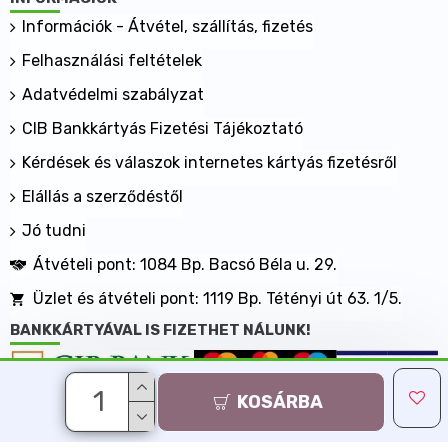
gyógyulási szakaszban, alkalmazható önmagában,
Információk - Átvétel, szállítás, fizetés
valamint gyógyszeres kezelés kiegészítőjeként. A
Felhasználási feltételek
teakeverék fogyasztásával csökkenthetőek a
megterhelt májműködés által kiváltott panaszok.
Adatvédelmi szabályzat
Mikor nem ajánlott a teakeverék fogyasztása?
CIB Bankkártyás Fizetési Tájékoztató
A teakeverék összetevőivel szembeni egyéni
Kérdések és válaszok internetes kártyás fizetésről
túlérzékenység (allergia), ismeretlen eredetű hasi
fájdalom, a belek akut gyulladása (Crohn betegség,
Elállás a szerződéstől
fekélyes vastagbél-gyulladás), bélszűkület,
Jó tudni
bélelzáródás, folyadékvesztéses állapot esetén.
Gyermekeknek 12 éves kor alatt
Átvételi pont: 1084 Bp. Bacsó Béla u. 29.
Mit kell tudnia a teakeverék fogyasztása előtt?
Üzlet és átvételi pont: 1119 Bp. Tétényi út 63. 1/5.
Tudnia kell, hogy kezelendő problémái milyen
BANKKÁRTYÁVAL IS FIZETHET NÁLUNK!
eredetűek. Amennyiben bizonytalan a tünetek
okában, kérjük, forduljon orvosához vagy
gyógyszerészéhez panaszaival.
KOSÁRBA
Minden jog fenntartva, MaxShopping Kft. 2013-2026
Fogyaszthatják-e gyermekek a teakeveréket?
Árukereső.hu
A készítmény biztonságos alkalmazására vonatkozó