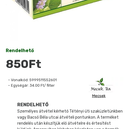
Rendelhető
850Ft
Vonalkód:
5999511552601
Egységár:
34.00 Ft/ filter
Mecsek
RENDELHETŐ
Személyes átvétel kérhető Tétényi úti szaküzletünkben
vagy Bacsó Béla utcai átvételi pontunkon. A terméket
rendelés után készítjük elő átvételre és értesítést