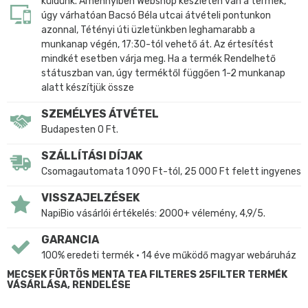
küldünk. Amennyiben Webshop készleten van a termék,
úgy várhatóan Bacsó Béla utcai átvételi pontunkon
azonnal, Tétényi úti üzletünkben leghamarabb a
munkanap végén, 17:30-tól vehető át. Az értesítést
mindkét esetben várja meg. Ha a termék Rendelhető
státuszban van, úgy terméktől függően 1-2 munkanap
alatt készítjük össze
SZEMÉLYES ÁTVÉTEL
Budapesten 0 Ft.
SZÁLLÍTÁSI DÍJAK
Csomagautomata 1 090 Ft-tól, 25 000 Ft felett ingyenes
VISSZAJELZÉSEK
NapiBio vásárlói értékelés: 2000+ vélemény, 4,9/5.
GARANCIA
100% eredeti termék • 14 éve működő magyar webáruház
MECSEK FÜRTÖS MENTA TEA FILTERES 25FILTER TERMÉK
VÁSÁRLÁSA, RENDELÉSE