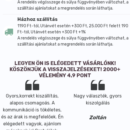
A rendelés végösszege és súlya függvényében változhat, a
szállítási ajánlatokat a megrendelés során láthatja.
Házhoz szállítás
1190 Ft-tól, Utánvét esetén +300 Ft, 25.000 Ft felett 190
Ft-tól, Utánvét esetén +300 Ft +1%
A rendelés végösszege és súlya függvényében változhat, a
szállítási ajánlatokat a megrendelés során láthatja.
LEGYEN ÖN IS ELÉGEDETT VÁSÁRLÓNK!
KÖSZÖNJÜK A VISSZAJELZÉSEKET! 2000+
VÉLEMÉNY 4,9 PONT
Gyors,korrekt kiszállítás,
Nagy választék, gyors
alapos csomagoás. A
kiszolgálás
kommunikáció is tökéletes,
és az árak is megfelelőek. Én
Zoltán
elégedett vagyok, ajánlom