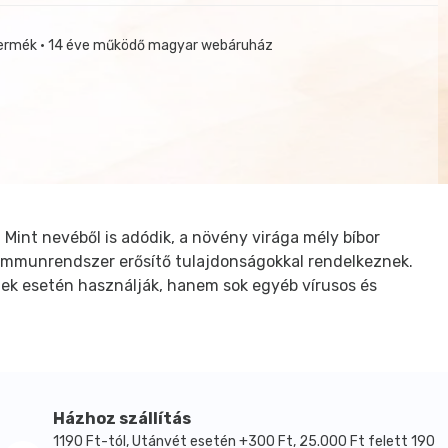
termék • 14 éve működő magyar webáruház
Mint nevéből is adódik, a növény virága mély bíbor
 immunrendszer erősítő tulajdonságokkal rendelkeznek.
ek esetén használják, hanem sok egyéb vírusos és
Házhoz szállítás
1190 Ft-tól, Utánvét esetén +300 Ft, 25.000 Ft felett 190