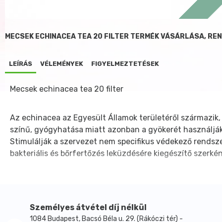
MECSEK ECHINACEA TEA 20 FILTER TERMÉK VÁSÁRLÁSA, RE
LEÍRÁS
VÉLEMÉNYEK
FIGYELMEZTETÉSEK
Mecsek echinacea tea 20 filter
Az echinacea az Egyesült Államok területéről származik, 
színű, gyógyhatása miatt azonban a gyökerét használják
Stimulálják a szervezet nem specifikus védekező rendsz
bakteriális és bőrfertőzés leküzdésére kiegészítő szerkén
Személyes átvétel díj nélkül
1084 Budapest, Bacsó Béla u. 29. (Rákóczi tér) -