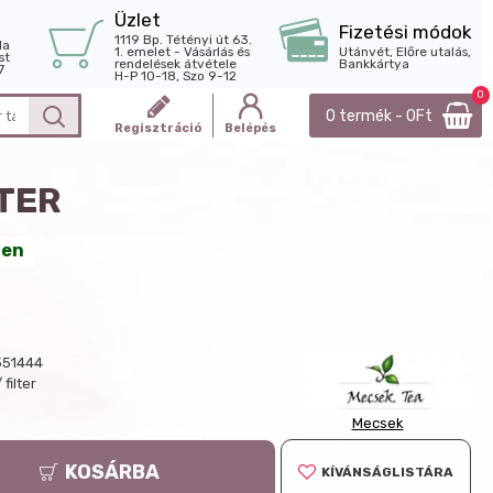
Üzlet
Fizetési módok
1119 Bp. Tétényi út 63.
la
1. emelet - Vásárlás és
Utánvét, Előre utalás,
st
rendelések átvétele
Bankkártya
7
H-P 10-18, Szo 9-12
0
0 termék - 0Ft
Regisztráció
Belépés
TER
ten
551444
 filter
Mecsek
KOSÁRBA
KÍVÁNSÁGLISTÁRA