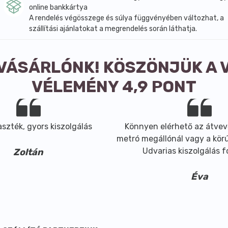
online bankkártya
A rendelés végösszege és súlya függvényében változhat, a
szállítási ajánlatokat a megrendelés során láthatja.
 VÁSÁRLÓNK! KÖSZÖNJÜK A 
VÉLEMÉNY 4,9 PONT
szték, gyors kiszolgálás
Könnyen elérhető az átvev
metró megállónál vagy a körút
Udvarias kiszolgálás 
Zoltán
Éva