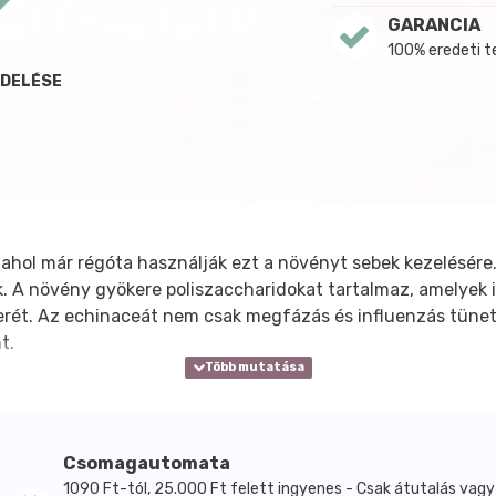
GARANCIA
100% eredeti 
NDELÉSE
ahol már régóta használják ezt a növényt sebek kezelésére. 
. A növény gyökere poliszaccharidokat tartalmaz, amelyek
erét. Az echinaceát nem csak megfázás és influenzás tünet
t.
Csomagautomata
1090 Ft-tól, 25.000 Ft felett ingyenes - Csak átutalás vagy