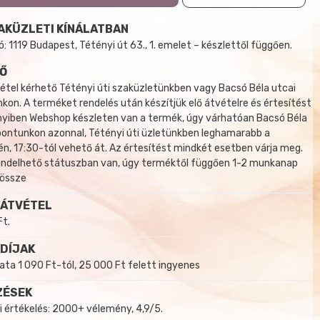
AKÜZLETI KÍNÁLATBAN
 1119 Budapest, Tétényi út 63., 1. emelet – készlettől függően.
Ő
tel kérhető Tétényi úti szaküzletünkben vagy Bacsó Béla utcai
kon. A terméket rendelés után készítjük elő átvételre és értesítést
yiben Webshop készleten van a termék, úgy várhatóan Bacsó Béla
 pontunkon azonnal, Tétényi úti üzletünkben leghamarabb a
, 17:30-tól vehető át. Az értesítést mindkét esetben várja meg.
endelhető státuszban van, úgy terméktől függően 1-2 munkanap
 össze
 ÁTVÉTEL
Ft.
 DÍJAK
a 1 090 Ft-tól, 25 000 Ft felett ingyenes
ZÉSEK
i értékelés: 2000+ vélemény, 4,9/5.