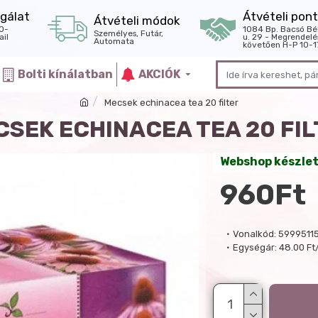
gálat
Átvételi pont
Átvételi módok
0-
1084 Bp. Bacsó Bé
Személyes, Futár,
il
u. 29 - Megrendelé
Automata
követően H-P 10-1
Bolti kínálatban
AKCIÓK
Mecsek echinacea tea 20 filter
CSEK ECHINACEA TEA 20 FIL
Webshop készle
960Ft
Vonalkód:
5999511
Egységár:
48.00 Ft/