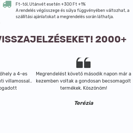
Ft-tól, Utánvét esetén +300 Ft +1%
A rendelés végösszege és súlya függvényében változhat, a
szállítási ajánlatokat a megrendelés során láthatja.
VISSZAJELZÉSEKET! 2000+
őhely a 4-es
Megrendelést követő második napon már a
i villamossal..
kezemben voltak a gondosan becsomagolt
fogadott
termékek. Köszönöm!
Terézia