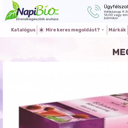
Ügyfélszol
Hétköznap 9:3
16:00 vagy ema
bármikor
Katalógus
Mire keres megoldást?
Márkák
ME