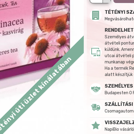
TÉTÉNYI SZ
Megvásárolható:
RENDELHET
Személyes átvé
átvételi pontun
küldünk. Amenn
utcai átvételi
tényi úti üzlet kínálatában
munkanap végén
Ha a termék R
alatt készítjük
SZEMÉLYES
Budapesten 0 
SZÁLLÍTÁSI
Csomagautomat
VISSZAJEL
NapiBio vásárló