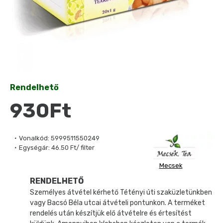
Rendelhető
930Ft
Vonalkód:
5999511550249
Egységár:
46.50 Ft/ filter
Mecsek
RENDELHETŐ
Személyes átvétel kérhető Tétényi úti szaküzletünkben
vagy Bacsó Béla utcai átvételi pontunkon. A terméket
rendelés után készítjük elő átvételre és értesítést