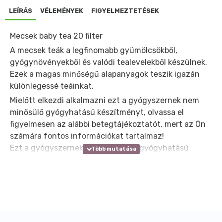
LEÍRÁS
VÉLEMÉNYEK
FIGYELMEZTETÉSEK
Mecsek baby tea 20 filter
A mecsek teák a legfinomabb gyümölcsökből,
gyógynövényekből és valódi tealevelekből készülnek.
Ezek a magas minőségű alapanyagok teszik igazán
különlegessé teáinkat.
Mielőtt elkezdi alkalmazni ezt a gyógyszernek nem
minősülő gyógyhatású készítményt, olvassa el
figyelmesen az alábbi betegtájékoztatót, mert az Ön
számára fontos információkat tartalmaz!
Ezt a gyógyszernek nem minősülő gyógyhatású
készítményt mindig pontosan a
betegtájékoztatóban leírtaknak, vagy az Ön
kezelőorvosa vagy gyógyszerésze által
elmondottaknak megfelelően alkalmazza!
Tartsa meg a betegtájékoztatót, mert a benne
szereplő információkra a későbbiekben is szüksége