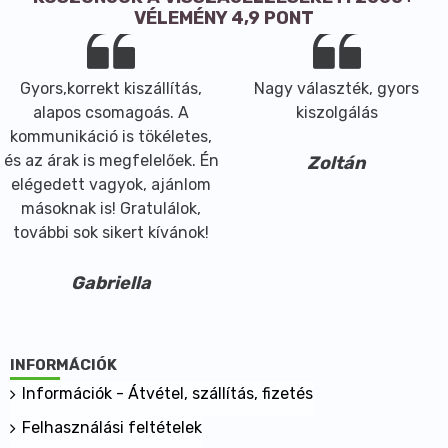
(Matricaria recutita L., flos), 0,5 g édeskömény termés
VÉLEMÉNY 4,9 PONT
(Foeniculum vulgare Mill. subsp. vulgare /Mill./ Thell.,
fructus) aprított formában.
Gyors,korrekt kiszállítás,
Nagy választék, gyors
Mit tartalmaz még a teakeverék?
alapos csomagoás. A
kiszolgálás
A teakeverék a gyógynövényeken kívül mást nem
kommunikáció is tökéletes,
tartalmaz.
és az árak is megfelelőek. Én
Zoltán
Mikor ajánlott a teakeverék fogyasztása?
elégedett vagyok, ajánlom
A teakeverék fogyasztása csecsemők és
másoknak is! Gratulálok,
kisgyermekek számára is ajánlott szélgörcsök,
további sok sikert kívánok!
puffadás esetén.
Mikor nem szabad a teakeveréket fogyasztani?
Gabriella
– A teakeverék összetevőivel, az Asteraceae
(Compositae)- és az Apiaceae családba tartozó
növényekkel (ánizs, koriander, zeller, kömény, kapor),
valamint anetollal szembeni egyéni túlérzékenység
INFORMÁCIÓK
esetén.
Információk - Átvétel, szállítás, fizetés
Fogyaszthatják-e gyermekek a teakeveréket?
Felhasználási feltételek
A teakeverék fogyasztása csecsemőknek és