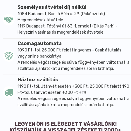
lehet!
Személyes átvétel díj nélkül
További információkért vagy tanácsért forduljon
1084 Budapest, Bacsó Béla u. 29. (Rákóczi tér) -
gyógyszerészéhez.
Megrendelések átvétele
Ha Önnél bármilyen mellékhatás jelentkezik,
1119 Budapest, Tétényi út 63. 1. emelet (Bikás Park) -
Helyszíni vásárlás és megrendelések átvétele
tájékoztassa kezelőorvosát vagy gyógyszerészét! Ez
a betegtájékoztatóban fel nem sorolt, bármely
Csomagautomata
lehetséges mellékhatásra is vonatkozik.
1090 Ft-tól, 25.000 Ft felett ingyenes - Csak átutalás
Feltétlenül tájékoztassa kezelőorvosát, ha tünetei
vagy online bankkártya
nem enyhülnek, vagy éppen súlyosbodnak!
A rendelés végösszege és súlya függvényében változhat, a
szállítási ajánlatokat a megrendelés során láthatja.
Tulajdonság, hatás:
Gyógyszernek nem minősülő gyógyhatású
Házhoz szállítás
készítmény, melynek hatását népgyógyászati
1190 Ft-tól, Utánvét esetén +300 Ft, 25.000 Ft felett 190
tapasztalatok igazolják. Népgyógyászati
Ft-tól, Utánvét esetén +300 Ft +1%
tapasztalatok szerint már csecsemőkorban
A rendelés végösszege és súlya függvényében változhat, a
alkalmazható, pl. a hasfájás, bélgázosság tüneteinek
szállítási ajánlatokat a megrendelés során láthatja.
kezelésére.
Mi a hatóanyaga?
LEGYEN ÖN IS ELÉGEDETT VÁSÁRLÓNK!
1 filter hatóanyag tartalma: 0,5 g kamillavirágzat
KÖSZÖNJÜK A VISSZAJELZÉSEKET! 2000+