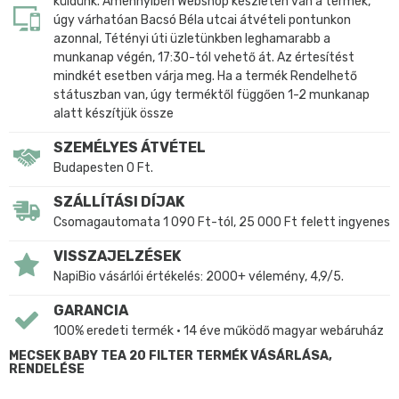
küldünk. Amennyiben Webshop készleten van a termék,
úgy várhatóan Bacsó Béla utcai átvételi pontunkon
azonnal, Tétényi úti üzletünkben leghamarabb a
munkanap végén, 17:30-tól vehető át. Az értesítést
mindkét esetben várja meg. Ha a termék Rendelhető
státuszban van, úgy terméktől függően 1-2 munkanap
alatt készítjük össze
SZEMÉLYES ÁTVÉTEL
Budapesten 0 Ft.
SZÁLLÍTÁSI DÍJAK
Csomagautomata 1 090 Ft-tól, 25 000 Ft felett ingyenes
VISSZAJELZÉSEK
NapiBio vásárlói értékelés: 2000+ vélemény, 4,9/5.
GARANCIA
100% eredeti termék • 14 éve működő magyar webáruház
MECSEK BABY TEA 20 FILTER TERMÉK VÁSÁRLÁSA,
RENDELÉSE