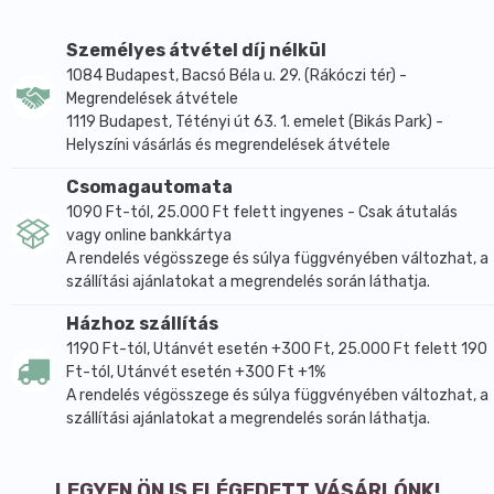
formájában diszpergálható
- jól diszpergálódik a vízmentes készítményekben
Személyes átvétel díj nélkül
ALKALMAZÁS:
1084 Budapest, Bacsó Béla u. 29. (Rákóczi tér) -
- préselt, púderees vagy krém szemfestékbe
Megrendelések átvétele
- gélekbekrémekbe, emulziókba
1119 Budapest, Tétényi út 63. 1. emelet (Bikás Park) -
- balzsamokba, stiftekbe
Helyszíni vásárlás és megrendelések átvétele
- testfestéshez
Csomagautomata
- samponokba, tusgélekbe
1090 Ft-tól, 25.000 Ft felett ingyenes - Csak átutalás
FELHASZNÁLÁS:
vagy online bankkártya
- irányadó adagolás 0,1 - 30%
A rendelés végösszege és súlya függvényében változhat, a
- emulziókba általában a készítési folyamat végén
szállítási ajánlatokat a megrendelés során láthatja.
adagoljuk
Házhoz szállítás
- porszerű termékekbe egyszerűen belekeverjük vagy
1190 Ft-tól, Utánvét esetén +300 Ft, 25.000 Ft felett 190
mozsár segítségével homogénizáljuk
Ft-tól, Utánvét esetén +300 Ft +1%
- gélekbe: a készítési folyamat végén adagoljuk
A rendelés végösszege és súlya függvényében változhat, a
- balzsamokba, vízmentes krémekbe, rúzsokba: a
szállítási ajánlatokat a megrendelés során láthatja.
készítési folyamat végén adagoljuk, ha a recept
másképp nem kéri
LEGYEN ÖN IS ELÉGEDETT VÁSÁRLÓNK!