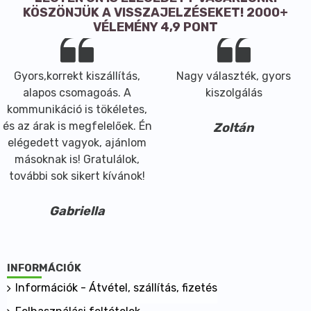
- társítható más fényes vagy matt pigmenttel,
KÖSZÖNJÜK A VISSZAJELZÉSEKET! 2000+
agyagokkal, növényi színezőanyagokkal
VÉLEMÉNY 4,9 PONT
- kombinálható töltőanyagokkal, alapokkal:
kukoricakeményítővel, rizsporral, szericittel,
magnézium sztearáttal, titán-dioxiddal, cink-
Gyors,korrekt kiszállítás,
Nagy választék, gyors
oxiddal...
alapos csomagoás. A
kiszolgálás
Térfogat ekvivalens (inox adagoló kiskanál szettel):
kommunikáció is tökéletes,
- TAD = 0,21 gr
és az árak is megfelelőek. Én
Zoltán
- DASH = 0,09 gr
elégedett vagyok, ajánlom
- PINCH = 0,07 gr
másoknak is! Gratulálok,
- SMIDGEN = 0,026 gr
további sok sikert kívánok!
- DROP = 0,016 gr
Biztonsági adatok:
Gabriella
- légmentesen lezárt tégelyben, nedvességtől védett
helyen tároljuk
- ha nagyobb mennyiségű pigmenttel dolgozunk, por
INFORMÁCIÓK
elleni maszk, védőszemüveg és kesztyű használata
Információk - Átvétel, szállítás, fizetés
ajánlott
- ne lélegezzük be