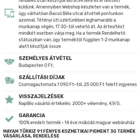
rendelés után készítjük elő átvételre és értesítést
küldünk. Amennyiben Webshop készleten van a termék,
úgy várhatóan Bacsó Béla utcai átvételi pontunkon
azonnal, Tétényi úti üzletünkben leghamarabb a
munkanap végén, 17:30-tól vehető át. Az értesítést
mindkét esetben várja meg. Ha a termék Rendelhető
státuszban van, úgy terméktől függően 1-2 munkanap
alatt készítjük össze
SZEMÉLYES ÁTVÉTEL
Budapesten 0 Ft.
SZÁLLÍTÁSI DÍJAK
Csomagautomata 1 090 Ft-tól, 25 000 Ft felett ingyenes
VISSZAJELZÉSEK
NapiBio vásárlói értékelés: 2000+ vélemény, 4,9/5.
GARANCIA
100% eredeti termék • 14 éve működő magyar webáruház
MAYAM TÜRKIZ 91 FÉNYES KOZMETIKAI PIGMENT 3G TERMÉK
VÁSÁRLÁSA, RENDELÉSE