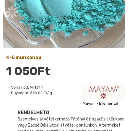
4-5 munkanap
1 050Ft
Vonalkód:
M-1344
Egységár:
350.00 Ft/ g
Mayam - Ellemental
RENDELHETŐ
Személyes átvétel kérhető Tétényi úti szaküzletünkben
vagy Bacsó Béla utcai átvételi pontunkon. A terméket