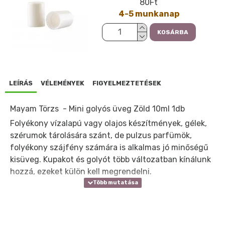
80Ft
4-5 munkanap
KOSÁRBA
LEÍRÁS
VÉLEMÉNYEK
FIGYELMEZTETÉSEK
Mayam Törzs - Mini golyós üveg Zöld 10ml 1db
Folyékony vízalapú vagy olajos készítmények, gélek,
szérumok tárolására szánt, de pulzus parfümök,
folyékony szájfény számára is alkalmas jó minőségű
kisüveg. Kupakot és golyót több változatban kínálunk
hozzá, ezeket külön kell megrendelni.