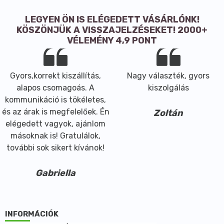
LEGYEN ÖN IS ELÉGEDETT VÁSÁRLÓNK!
KÖSZÖNJÜK A VISSZAJELZÉSEKET! 2000+
VÉLEMÉNY 4,9 PONT
Gyors,korrekt kiszállítás,
Nagy választék, gyors
alapos csomagoás. A
kiszolgálás
kommunikáció is tökéletes,
és az árak is megfelelőek. Én
Zoltán
elégedett vagyok, ajánlom
másoknak is! Gratulálok,
további sok sikert kívánok!
Gabriella
INFORMÁCIÓK