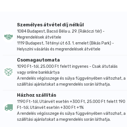
Személyes átvétel díj nélkül
1084 Budapest, Bacsó Béla u. 29. (Rákóczi tér) -
Megrendelések átvétele
1119 Budapest, Tétényi út 63. 1. emelet (Bikás Park) -
Helyszíni vásárlás és megrendelések átvétele
Csomagautomata
1090 Ft-tól, 25.000 Ft felett ingyenes - Csak átutalás
vagy online bankkártya
A rendelés végösszege és súlya függvényében változhat, a
szállítási ajánlatokat a megrendelés során láthatja.
Házhoz szállítás
1190 Ft-tól, Utánvét esetén +300 Ft, 25.000 Ft felett 190
Ft-tól, Utánvét esetén +300 Ft +1%
A rendelés végösszege és súlya függvényében változhat, a
szállítási ajánlatokat a megrendelés során láthatja.