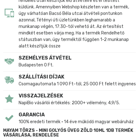
rendelés után készítjük elő átvételre és értesítést
küldünk. Amennyiben Webshop készleten van a termék,
úgy várhatóan Bacsó Béla utcai átvételi pontunkon
azonnal, Tétényi úti üzletünkben leghamarabb a
munkanap végén, 17:30-tól vehető át. Az értesítést
mindkét esetben várja meg. Ha a termék Rendelhető
státuszban van, úgy terméktől függően 1-2 munkanap
alatt készítjük össze
SZEMÉLYES ÁTVÉTEL
Budapesten 0 Ft.
SZÁLLÍTÁSI DÍJAK
Csomagautomata 1 090 Ft-tól, 25 000 Ft felett ingyenes
VISSZAJELZÉSEK
NapiBio vásárlói értékelés: 2000+ vélemény, 4,9/5.
GARANCIA
100% eredeti termék • 14 éve működő magyar webáruház
MAYAM TÖRZS - MINI GOLYÓS ÜVEG ZÖLD 10ML 1DB TERMÉK
VÁSÁRLÁSA, RENDELÉSE