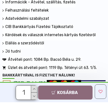
Információk - Átvétel, szállítás, fizetés
Felhasználási feltételek
Adatvédelmi szabályzat
CIB Bankkártyás Fizetési Tájékoztató
Kérdések és válaszok internetes kártyás fizetésről
Elállás a szerződéstől
Jó tudni
Átvételi pont: 1084 Bp. Bacsó Béla u. 29.
Üzlet és átvételi pont: 1119 Bp. Tétényi út 63. 1/5.
BANKKÁRTYÁVAL IS FIZETHET NÁLUNK!
KOSÁRBA
Minden jog fenntartva, MaxShopping Kft. 2013-2026
Árukereső.hu