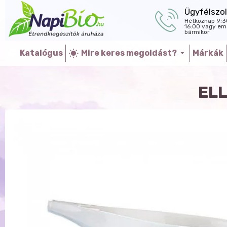
Ügyfélszol
Hétköznap 9:3
16:00 vagy ema
bármikor
Katalógus
Mire keres megoldást?
Márkák
EL