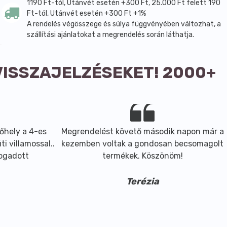
1190 Ft-tól, Utánvét esetén +300 Ft, 25.000 Ft felett 190
Ft-tól, Utánvét esetén +300 Ft +1%
A rendelés végösszege és súlya függvényében változhat, a
szállítási ajánlatokat a megrendelés során láthatja.
VISSZAJELZÉSEKET! 2000+
őhely a 4-es
Megrendelést követő második napon már a
i villamossal..
kezemben voltak a gondosan becsomagolt
fogadott
termékek. Köszönöm!
Terézia