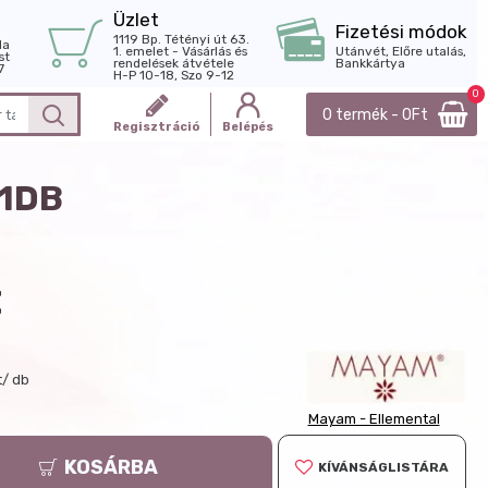
Üzlet
Fizetési módok
1119 Bp. Tétényi út 63.
la
1. emelet - Vásárlás és
Utánvét, Előre utalás,
st
rendelések átvétele
Bankkártya
7
H-P 10-18, Szo 9-12
0
0 termék - 0Ft
Regisztráció
Belépés
1DB
t
t/ db
Mayam - Ellemental
KOSÁRBA
KÍVÁNSÁGLISTÁRA