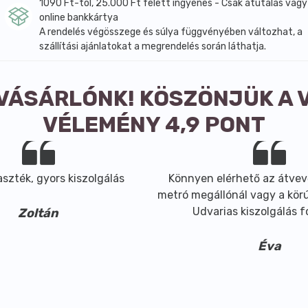
1090 Ft-tól, 25.000 Ft felett ingyenes - Csak átutalás vagy
online bankkártya
A rendelés végösszege és súlya függvényében változhat, a
szállítási ajánlatokat a megrendelés során láthatja.
 VÁSÁRLÓNK! KÖSZÖNJÜK A 
VÉLEMÉNY 4,9 PONT
szték, gyors kiszolgálás
Könnyen elérhető az átvev
metró megállónál vagy a körút
Udvarias kiszolgálás 
Zoltán
Éva