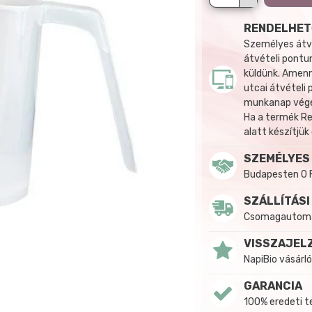
RENDELHET
Személyes átvé
átvételi pontun
küldünk. Amenn
utcai átvételi
munkanap végén
Ha a termék R
alatt készítjük
SZEMÉLYES
Budapesten 0 
SZÁLLÍTÁSI
Csomagautomat
VISSZAJEL
NapiBio vásárló
GARANCIA
100% eredeti 