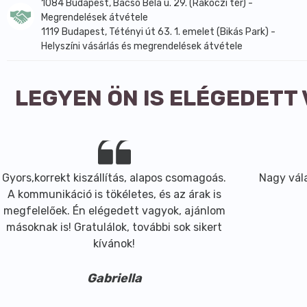
1084 Budapest, Bacsó Béla u. 29. (Rákóczi tér) -
Megrendelések átvétele
1119 Budapest, Tétényi út 63. 1. emelet (Bikás Park) -
Helyszíni vásárlás és megrendelések átvétele
LEGYEN ÖN IS ELÉGEDETT
Gyors,korrekt kiszállítás, alapos csomagoás.
Nagy vála
A kommunikáció is tökéletes, és az árak is
megfelelőek. Én elégedett vagyok, ajánlom
másoknak is! Gratulálok, további sok sikert
kívánok!
Gabriella