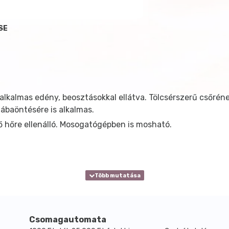
SE
alkalmas edény, beosztásokkal ellátva. Tölcsérszerű csőré
mábaöntésére is alkalmas.
ő hőre ellenálló. Mosogatógépben is mosható.
Csomagautomata