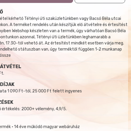
Ő
tel kérhető Tétényi úti szaküzletünkben vagy Bacsó Béla utcai
kon. A terméket rendelés után készítjük elő átvételre és értesítést
yiben Webshop készleten van a termék, úgy várhatóan Bacsó Béla
 pontunkon azonnal, Tétényi úti üzletünkben leghamarabb a
, 17:30-tól vehető át. Az értesítést mindkét esetben várja meg.
endelhető státuszban van, úgy terméktől függően 1-2 munkanap
 össze
 ÁTVÉTEL
Ft.
 DÍJAK
a 1 090 Ft-tól, 25 000 Ft felett ingyenes
ZÉSEK
i értékelés: 2000+ vélemény, 4,9/5.
termék • 14 éve működő magyar webáruház