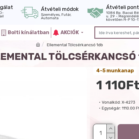
gálat
Átvételi pont
Átvételi módok
0-
1084 Bp. Bacsó Bé
Személyes, Futár,
il
u. 29 - Megrendelé
Automata
követően H-P 10-1
Bolti kínálatban
AKCIÓK
Ellemental Tölcsérkancsó 1db
LEMENTAL TÖLCSÉRKANCSÓ 
4-5 munkanap
1 110F
Vonalkód:
X-4273
Egységár:
1110.00 F