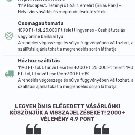
1119 Budapest, Tétényi út 63. 1. emelet (Bikás Park) -
Helyszíni vásárlás és megrendelések átvétele
Csomagautomata
1090 Ft-tól, 25.000 Ft felett ingyenes - Csak átutalás
vagy online bankkártya
A rendelés végösszege és súlya függvényében változhat, a
szállítási ajánlatokat a megrendelés során láthatja.
Házhoz szállítás
1190 Ft-tól, Utánvét esetén +300 Ft, 25.000 Ft felett 190
Ft-tól, Utánvét esetén +300 Ft +1%
A rendelés végösszege és súlya függvényében változhat, a
szállítási ajánlatokat a megrendelés során láthatja.
LEGYEN ÖN IS ELÉGEDETT VÁSÁRLÓNK!
KÖSZÖNJÜK A VISSZAJELZÉSEKET! 2000+
VÉLEMÉNY 4,9 PONT