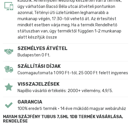
küldünk. Amennyiben Webshop készleten van a termék,
úgy várhatóan Bacsó Béla utcai átvételi pontunkon
azonnal, Tétényi úti üzletünkben leghamarabb a
munkanap végén, 17:30-tól vehető át. Az értesítést
mindkét esetben várja meg. Ha a termék Rendelhető
státuszban van, úgy terméktől függően 1-2 munkanap
alatt készítjük össze
SZEMÉLYES ÁTVÉTEL
Budapesten 0 Ft.
SZÁLLÍTÁSI DÍJAK
Csomagautomata 1 090 Ft-tól, 25 000 Ft felett ingyenes
VISSZAJELZÉSEK
NapiBio vásárlói értékelés: 2000+ vélemény, 4,9/5.
GARANCIA
100% eredeti termék • 14 éve működő magyar webáruház
MAYAM SZÁJFÉNY TUBUS 7,5ML 1DB TERMÉK VÁSÁRLÁSA,
RENDELÉSE