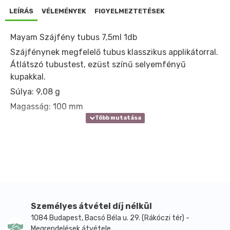
LEÍRÁS
VÉLEMÉNYEK
FIGYELMEZTETÉSEK
Mayam Szájfény tubus 7,5ml 1db
Szájfénynek megfelelő tubus klasszikus applikátorral.
Átlátszó tubustest, ezüst színű selyemfényű
kupakkal.
Súlya: 9,08 g
Magasság: 100 mm
Személyes átvétel díj nélkül
1084 Budapest, Bacsó Béla u. 29. (Rákóczi tér) -
Megrendelések átvétele