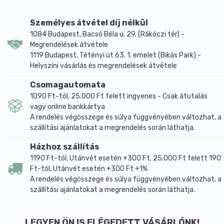
- krémekben, gélekben, emulziókban szuszpenzió
formájában diszpergálható
Személyes átvétel díj nélkül
- jól diszpergálódik a vízmentes készítményekben.
1084 Budapest, Bacsó Béla u. 29. (Rákóczi tér) -
ALKALMAZÁS:
Megrendelések átvétele
- rúzsokba, ajak balzsamokba, szájfénybe
1119 Budapest, Tétényi út 63. 1. emelet (Bikás Park) -
- préselt, púderes vagy krém szemfestékbe
Helyszíni vásárlás és megrendelések átvétele
- gélekbe, krémekbe, emulziókba
Csomagautomata
- balzsamokba, stiftekbe
1090 Ft-tól, 25.000 Ft felett ingyenes - Csak átutalás
- testfestéshez
vagy online bankkártya
- melt&pour szappanokba.
A rendelés végösszege és súlya függvényében változhat, a
FELHASZNÁLÁS:
szállítási ajánlatokat a megrendelés során láthatja.
- irányadó adagolás 0,1 - 30%
Házhoz szállítás
- emulziókba általában a készítési folyamat végén
1190 Ft-tól, Utánvét esetén +300 Ft, 25.000 Ft felett 190
adagoljuk
Ft-tól, Utánvét esetén +300 Ft +1%
- porszerű termékekbe egyszerűen belekeverjük vagy
A rendelés végösszege és súlya függvényében változhat, a
mozsár segítségével homogénizáljuk
szállítási ajánlatokat a megrendelés során láthatja.
- gélekbe: a készítési folyamat végén adagoljuk
- balzsamokba, vízmentes krémekbe, rúzsokba: a
LEGYEN ÖN IS ELÉGEDETT VÁSÁRLÓNK!