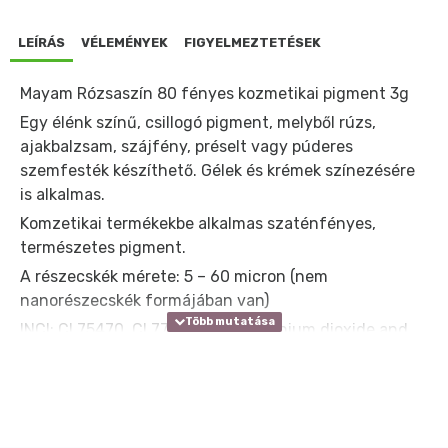
LEÍRÁS
VÉLEMÉNYEK
FIGYELMEZTETÉSEK
Mayam Rózsaszín 80 fényes kozmetikai pigment 3g
Egy élénk színű, csillogó pigment, melyből rúzs,
ajakbalzsam, szájfény, préselt vagy púderes
szemfesték készíthető. Gélek és krémek színezésére
is alkalmas.
Komzetikai termékekbe alkalmas szaténfényes,
természetes pigment.
A részecskék mérete: 5 – 60 micron (nem
nanorészecskék formájában van)
INCI: CI 75470, CI 77891, Mica (Titanium dioxide and
carmine coated mica)
JELLEGZETES TULAJDONSÁGOK:
- vízben, olajban nem oldódik
- porszerű környezetben jól diszpergálható