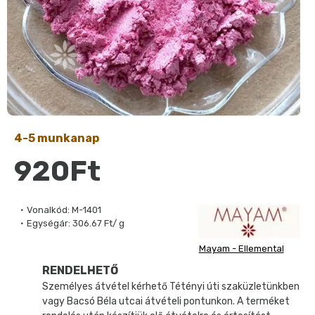
4-5 munkanap
920Ft
Vonalkód:
M-1401
Egységár:
306.67 Ft/ g
Mayam - Ellemental
RENDELHETŐ
Személyes átvétel kérhető Tétényi úti szaküzletünkben
vagy Bacsó Béla utcai átvételi pontunkon. A terméket