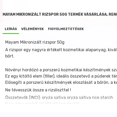
MAYAM MIKRONIZÁLT RIZSPOR 50G TERMÉK VÁSÁRLÁSA, RE
LEÍRÁS
VÉLEMÉNYEK
FIGYELMEZTETÉSEK
Mayam Mikronizált rizspor 50g
A rizspor egy nagyra értékelt kozmetikai alapanyag, kivá
bőrt.
Növényi hordózó a porszerű kozmetikai készítmények szá
Ez egy kitöltő elem (filler), ideális összetevő a púderek
Elősegíti a porszerű készítmények eloszlását a bőrön, a
Ne tévesszük össze a rizsliszttel !
Összetevők (INCI): oryza sativa oryza sativa rice starch
Non-gmo rizsből előállított keményítő
Tulajdonságok: