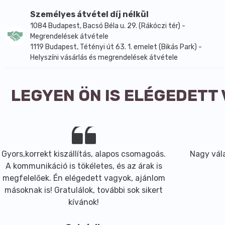
- mattosító, nedvszívó
- sűrűsítő és szerkezetjavító
Személyes átvétel díj nélkül
- jó hordozóanyag porszerű készítmények számára
1084 Budapest, Bacsó Béla u. 29. (Rákóczi tér) -
Megrendelések átvétele
- selymes érintés érzetét nyújtja.
1119 Budapest, Tétényi út 63. 1. emelet (Bikás Park) -
Alkalmazások:
Helyszíni vásárlás és megrendelések átvétele
- porszerű vagy préselt sminkkészítményekbe, púderekb
- dezodorokba
- krémekbe, emulziókba
LEGYEN ÖN IS ELÉGEDETT
- illatosító púderekbe
- száraz samponokba
- használható tisztán a bőrre víve.
Tárolás: fénytől és nedvességtől védve.
Biztonsági adatok:
Gyors,korrekt kiszállítás, alapos csomagoás.
Nagy vála
- ne lélegezzük be
A kommunikáció is tökéletes, és az árak is
- szembe ne kerüljön
megfelelőek. Én elégedett vagyok, ajánlom
- külső használatra!
másoknak is! Gratulálok, további sok sikert
kívánok!