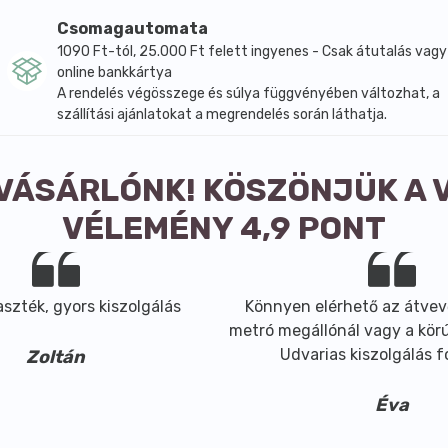
Csomagautomata
1090 Ft-tól, 25.000 Ft felett ingyenes - Csak átutalás vagy
online bankkártya
A rendelés végösszege és súlya függvényében változhat, a
szállítási ajánlatokat a megrendelés során láthatja.
e
 VÁSÁRLÓNK! KÖSZÖNJÜK A 
VÉLEMÉNY 4,9 PONT
szték, gyors kiszolgálás
Könnyen elérhető az átvev
metró megállónál vagy a körút
Udvarias kiszolgálás 
Zoltán
Éva