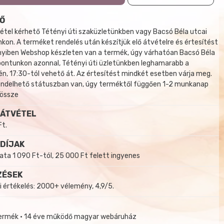
Ő
tel kérhető Tétényi úti szaküzletünkben vagy Bacsó Béla utcai
kon. A terméket rendelés után készítjük elő átvételre és értesítést
yiben Webshop készleten van a termék, úgy várhatóan Bacsó Béla
 pontunkon azonnal, Tétényi úti üzletünkben leghamarabb a
, 17:30-tól vehető át. Az értesítést mindkét esetben várja meg.
endelhető státuszban van, úgy terméktől függően 1-2 munkanap
 össze
 ÁTVÉTEL
Ft.
 DÍJAK
a 1 090 Ft-tól, 25 000 Ft felett ingyenes
ZÉSEK
i értékelés: 2000+ vélemény, 4,9/5.
termék • 14 éve működő magyar webáruház