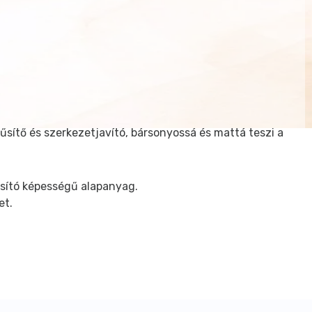
űsítő és szerkezetjavító, bársonyossá és mattá teszi a
osító képességű alapanyag.
et.