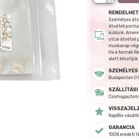
RENDELHET
Személyes átvé
átvételi pontun
küldünk. Amenn
utcai átvételi
munkanap végén
Ha a termék R
alatt készítjük
SZEMÉLYES
Budapesten 0 
SZÁLLÍTÁSI
Csomagautomat
VISSZAJEL
NapiBio vásárló
GARANCIA
100% eredeti 