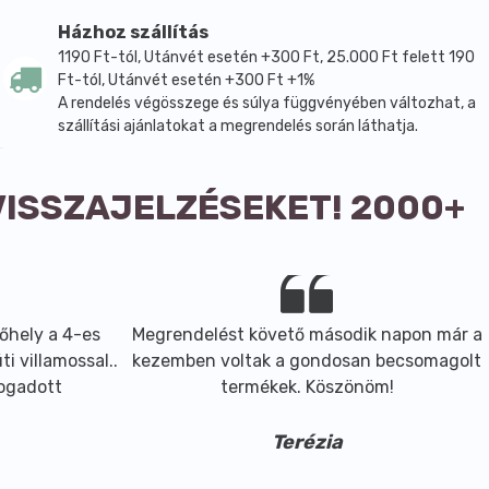
Házhoz szállítás
1190 Ft-tól, Utánvét esetén +300 Ft, 25.000 Ft felett 190
Ft-tól, Utánvét esetén +300 Ft +1%
A rendelés végösszege és súlya függvényében változhat, a
szállítási ajánlatokat a megrendelés során láthatja.
VISSZAJELZÉSEKET! 2000+
őhely a 4-es
Megrendelést követő második napon már a
i villamossal..
kezemben voltak a gondosan becsomagolt
fogadott
termékek. Köszönöm!
Terézia