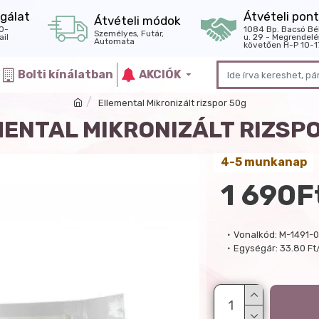
gálat
Átvételi pont
Átvételi módok
0-
1084 Bp. Bacsó Bé
Személyes, Futár,
il
u. 29 - Megrendelé
Automata
követően H-P 10-1
Bolti kínálatban
AKCIÓK
Ellemental Mikronizált rizspor 50g
ENTAL MIKRONIZÁLT RIZSP
4-5 munkanap
1 690F
Vonalkód:
M-1491-0
Egységár:
33.80 Ft