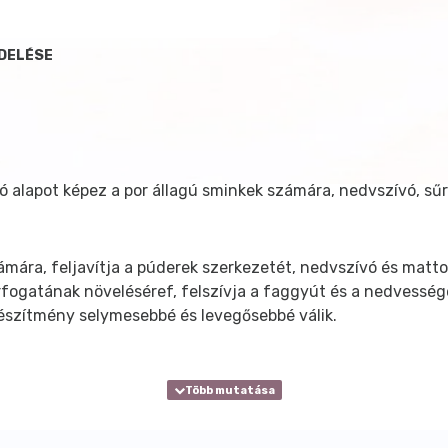
NDELÉSE
ló alapot képez a por állagú sminkek számára, nedvszívó, sűr
mára, feljavítja a púderek szerkezetét, nedvszívó és matt
 térfogatának növeléséref, felszívja a faggyút és a nedvesség
 készítmény selymesebbé és levegősebbé válik.