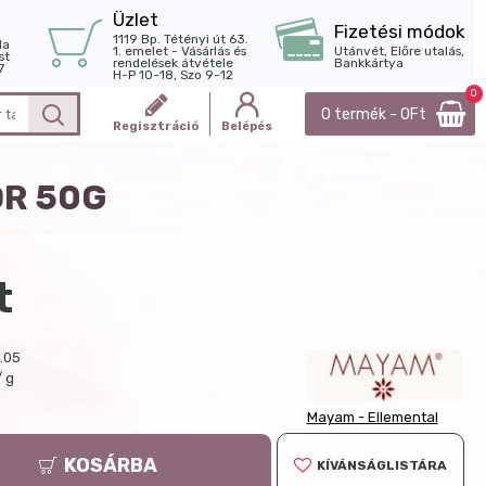
Üzlet
Fizetési módok
1119 Bp. Tétényi út 63.
la
1. emelet - Vásárlás és
Utánvét, Előre utalás,
st
rendelések átvétele
Bankkártya
7
H-P 10-18, Szo 9-12
0
0 termék - 0Ft
Regisztráció
Belépés
OR 50G
t
.05
/ g
Mayam - Ellemental
KOSÁRBA
KÍVÁNSÁGLISTÁRA