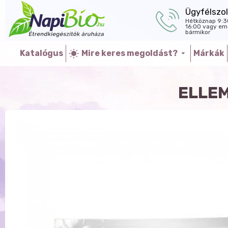
Ügyfélszol
Hétköznap 9:3
16:00 vagy ema
bármikor
Katalógus
Mire keres megoldást?
Márkák
ELLEM