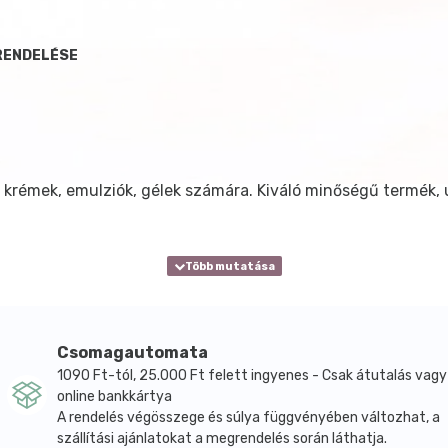
RENDELÉSE
 krémek, emulziók, gélek számára. Kiváló minőségű termék, 
Csomagautomata
1090 Ft-tól, 25.000 Ft felett ingyenes - Csak átutalás vagy
online bankkártya
A rendelés végösszege és súlya függvényében változhat, a
szállítási ajánlatokat a megrendelés során láthatja.