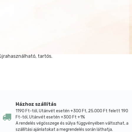
újrahasználható, tartós.
Házhoz szállítás
1190 Ft-tól, Utánvét esetén +300 Ft, 25.000 Ft felett 190
Ft-tól, Utánvét esetén +300 Ft +1%
A rendelés végösszege és súlya függvényében változhat, a
szállítási ajánlatokat a megrendelés során láthatja.