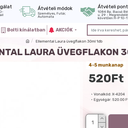
gálat
Átvételi pont
Átvételi módok
0-
1084 Bp. Bacsó Bé
Személyes, Futár,
il
u. 29 - Megrendelé
Automata
követően H-P 10-1
Bolti kínálatban
AKCIÓK
Ellemental Laura üvegflakon 30ml 1db
NTAL LAURA ÜVEGFLAKON 3
4-5 munkanap
520Ft
Vonalkód:
X-4204
Egységár:
520.00 F