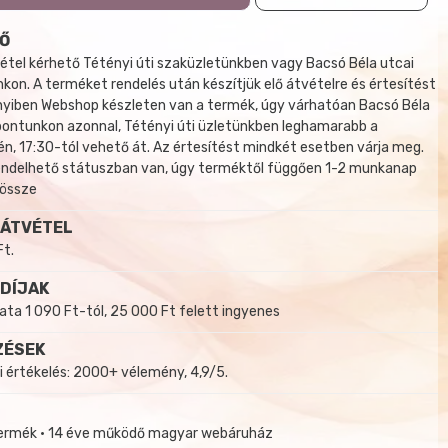
Ő
tel kérhető Tétényi úti szaküzletünkben vagy Bacsó Béla utcai
kon. A terméket rendelés után készítjük elő átvételre és értesítést
yiben Webshop készleten van a termék, úgy várhatóan Bacsó Béla
 pontunkon azonnal, Tétényi úti üzletünkben leghamarabb a
, 17:30-tól vehető át. Az értesítést mindkét esetben várja meg.
endelhető státuszban van, úgy terméktől függően 1-2 munkanap
 össze
 ÁTVÉTEL
Ft.
 DÍJAK
a 1 090 Ft-tól, 25 000 Ft felett ingyenes
ZÉSEK
i értékelés: 2000+ vélemény, 4,9/5.
termék • 14 éve működő magyar webáruház