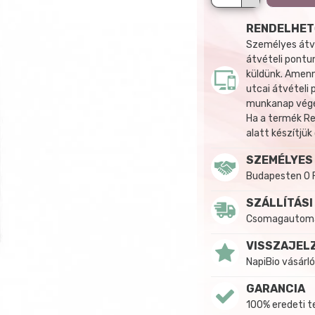
RENDELHET
Személyes átvé
átvételi pontun
küldünk. Amenn
utcai átvételi
munkanap végén
Ha a termék R
alatt készítjük
SZEMÉLYES
Budapesten 0 
SZÁLLÍTÁSI
Csomagautomat
VISSZAJEL
NapiBio vásárló
GARANCIA
100% eredeti 