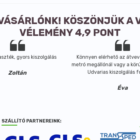
 VÁSÁRLÓNK! KÖSZÖNJÜK A 
VÉLEMÉNY 4,9 PONT
szték, gyors kiszolgálás
Könnyen elérhető az átvev
metró megállónál vagy a körút
Udvarias kiszolgálás 
Zoltán
Éva
SZÁLLÍTÓ PARTNEREINK: