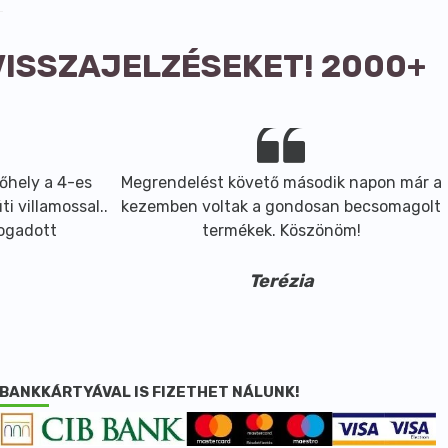
VISSZAJELZÉSEKET! 2000+
őhely a 4-es
Megrendelést követő második napon már a
i villamossal..
kezemben voltak a gondosan becsomagolt
fogadott
termékek. Köszönöm!
Terézia
BANKKÁRTYÁVAL IS FIZETHET NÁLUNK!