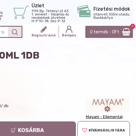
Üzlet
Fizetési módok
1119 Bp. Tétényi út 63.
la
1. emelet - Vásárlás és
Utánvét, Előre utalás,
st
rendelések átvétele
Bankkártya
7
H-P 10-18, Szo 9-12
0
0 termék - 0Ft
Regisztráció
Belépés
0ML 1DB
t/ db
Mayam - Ellemental
KOSÁRBA
KÍVÁNSÁGLISTÁRA