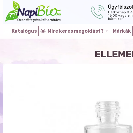
Ügyfélszol
Hétköznap 9:3
16:00 vagy ema
bármikor
Katalógus
Mire keres megoldást?
Márkák
ELLEME