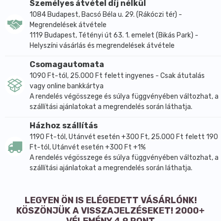
Személyes átvétel díj nélkül
1084 Budapest, Bacsó Béla u. 29. (Rákóczi tér) -
Megrendelések átvétele
1119 Budapest, Tétényi út 63. 1. emelet (Bikás Park) -
Helyszíni vásárlás és megrendelések átvétele
Csomagautomata
1090 Ft-tól, 25.000 Ft felett ingyenes - Csak átutalás
vagy online bankkártya
A rendelés végösszege és súlya függvényében változhat, a
szállítási ajánlatokat a megrendelés során láthatja.
Házhoz szállítás
1190 Ft-tól, Utánvét esetén +300 Ft, 25.000 Ft felett 190
Ft-tól, Utánvét esetén +300 Ft +1%
A rendelés végösszege és súlya függvényében változhat, a
szállítási ajánlatokat a megrendelés során láthatja.
LEGYEN ÖN IS ELÉGEDETT VÁSÁRLÓNK!
KÖSZÖNJÜK A VISSZAJELZÉSEKET! 2000+
VÉLEMÉNY 4,9 PONT