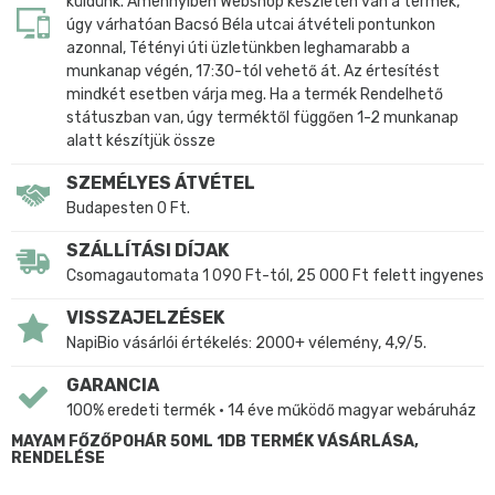
küldünk. Amennyiben Webshop készleten van a termék,
úgy várhatóan Bacsó Béla utcai átvételi pontunkon
azonnal, Tétényi úti üzletünkben leghamarabb a
munkanap végén, 17:30-tól vehető át. Az értesítést
mindkét esetben várja meg. Ha a termék Rendelhető
státuszban van, úgy terméktől függően 1-2 munkanap
alatt készítjük össze
SZEMÉLYES ÁTVÉTEL
Budapesten 0 Ft.
SZÁLLÍTÁSI DÍJAK
Csomagautomata 1 090 Ft-tól, 25 000 Ft felett ingyenes
VISSZAJELZÉSEK
NapiBio vásárlói értékelés: 2000+ vélemény, 4,9/5.
GARANCIA
100% eredeti termék • 14 éve működő magyar webáruház
MAYAM FŐZŐPOHÁR 50ML 1DB TERMÉK VÁSÁRLÁSA,
RENDELÉSE