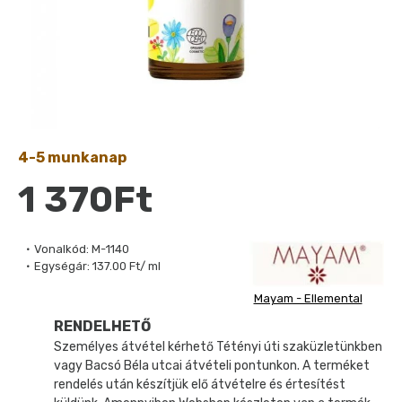
4-5 munkanap
1 370Ft
Vonalkód:
M-1140
Egységár:
137.00 Ft/ ml
Mayam - Ellemental
RENDELHETŐ
Személyes átvétel kérhető Tétényi úti szaküzletünkben
vagy Bacsó Béla utcai átvételi pontunkon. A terméket
rendelés után készítjük elő átvételre és értesítést