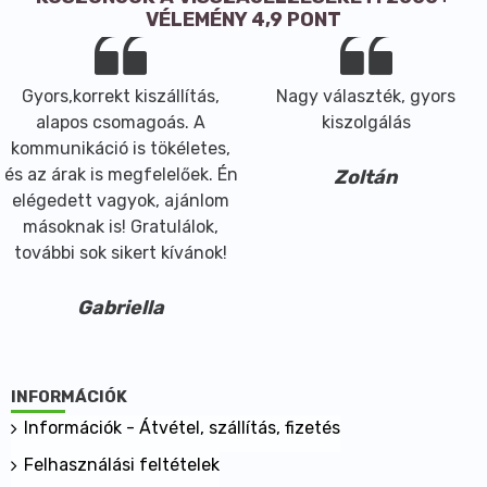
véd az irritációk ellen
VÉLEMÉNY 4,9 PONT
bőrlágyító és bársonyosító hatású
védi a bőrt a kiszáradás és korai elöregedés ellen
Gyors,korrekt kiszállítás,
Nagy választék, gyors
Alkalmazások:
alapos csomagoás. A
kiszolgálás
száraz, érzékeny bőrre
kommunikáció is tökéletes,
irritált, repedezett vagy hámló bőrre
és az árak is megfelelőek. Én
Zoltán
kiszáradt, vízhiányos bőrre
elégedett vagyok, ajánlom
kiütésre, pirosságra
másoknak is! Gratulálok,
törékeny bőr ápolására
további sok sikert kívánok!
gyerekek bőrére alkalmazva
Hogyan használjuk:
Gabriella
szokásos ajánlott adagolás 5-20%
összetevőként vizes oldatokba vagy víztartalmú
krémekbe, emulziókba
krémekbe, szérumokba, minden arcbőr típusra
INFORMÁCIÓK
testkrémekbe, emulziókba
Információk - Átvétel, szállítás, fizetés
arcfrissítőbe, lemosóba, tusfürdőbe
Felhasználási feltételek
gyerekek bőrének ápolására készített krémekbe