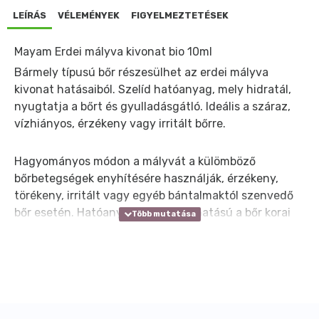
LEÍRÁS
VÉLEMÉNYEK
FIGYELMEZTETÉSEK
Mayam Erdei mályva kivonat bio 10ml
Bármely típusú bőr részesülhet az erdei mályva
kivonat hatásaiból. Szelíd hatóanyag, mely hidratál,
nyugtatja a bőrt és gyulladásgátló. Ideális a száraz,
vízhiányos, érzékeny vagy irritált bőrre.
Hagyományos módon a mályvát a külömböző
bőrbetegségek enyhítésére használják, érzékeny,
törékeny, irritált vagy egyéb bántalmaktól szenvedő
bőr esetén. Hatóanyaga jótékony hatású a bőr korai
elöregedését megelőző készítményekben is.
A kivonat gyengéden hat a bőrre, így felhasználható
a gyerekek bőrére vagy az érzékeny bőrre szánt
kompozíciókba is.
Előállítás módja: a mályvavirág glicerinben és vízben