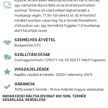
küldünk. Amennyiben Webshop készleten van a termék,
úgy várhatóan Bacsó Béla utcai átvételi pontunkon
azonnal, Tétényi úti üzletünkben leghamarabb a
munkanap végén, 17:30-tól vehető át. Az értesítést
mindkét esetben várja meg. Ha a termék Rendelhető
státuszban van, úgy terméktől függően 1-2 munkanap
alatt készítjük össze
SZEMÉLYES ÁTVÉTEL
Budapesten 0 Ft.
SZÁLLÍTÁSI DÍJAK
Csomagautomata 1 090 Ft-tól, 25 000 Ft felett ingyenes
VISSZAJELZÉSEK
NapiBio vásárlói értékelés: 2000+ vélemény, 4,9/5.
GARANCIA
100% eredeti termék • 14 éve működő magyar webáruház
MAYAM ERDEI MÁLYVA KIVONAT BIO 10ML TERMÉK
VÁSÁRLÁSA, RENDELÉSE