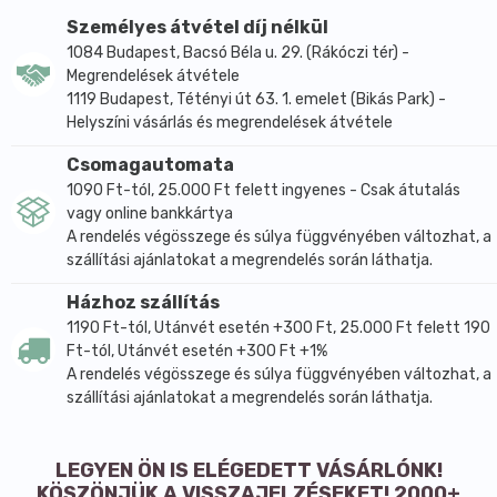
áztatásával
Személyes átvétel díj nélkül
MINŐSÉG: természetes kozmetikai termék és az
1084 Budapest, Bacsó Béla u. 29. (Rákóczi tér) -
Ecocert Greenlife http://cosmetics.ecocert.com
Megrendelések átvétele
oldalon is elérhető szabványai szerint ökológiailag
1119 Budapest, Tétényi út 63. 1. emelet (Bikás Park) -
certifikált minőség
Helyszíni vásárlás és megrendelések átvétele
Megjelenési forma: barnás színű, alacsony sűrűségű,
Csomagautomata
enyhén édeskés illatú folyadék. Vízben oldódik,
1090 Ft-tól, 25.000 Ft felett ingyenes - Csak átutalás
olajban nem oldódik.
vagy online bankkártya
Főbb alkotóelemek: galaktóz, ramnóz, glükuronsav,
A rendelés végösszege és súlya függvényében változhat, a
galakturonsav, flavonoidok, tanninok, antocianinok
szállítási ajánlatokat a megrendelés során láthatja.
Összetevők (INCI): aqua, glycerin, malva sylvestris
Házhoz szállítás
flower extract*, sodium benzoate, potassium sorbate,
1190 Ft-tól, Utánvét esetén +300 Ft, 25.000 Ft felett 190
citric acid
Ft-tól, Utánvét esetén +300 Ft +1%
* Organikus mezőogazdaságból származó összetevők,
A rendelés végösszege és súlya függvényében változhat, a
szállítási ajánlatokat a megrendelés során láthatja.
organikus (bio) alapanyagokból készült.
Tulajdonságok:
csillapító, nyugtató
LEGYEN ÖN IS ELÉGEDETT VÁSÁRLÓNK!
hidratáló hatású
KÖSZÖNJÜK A VISSZAJELZÉSEKET! 2000+