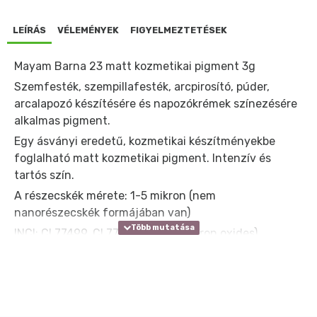
LEÍRÁS
VÉLEMÉNYEK
FIGYELMEZTETÉSEK
Mayam Barna 23 matt kozmetikai pigment 3g
Szemfesték, szempillafesték, arcpirosító, púder,
arcalapozó készítésére és napozókrémek színezésére
alkalmas pigment.
Egy ásványi eredetű, kozmetikai készítményekbe
foglalható matt kozmetikai pigment. Intenzív és
tartós szín.
A részecskék mérete: 1-5 mikron (nem
nanorészecskék formájában van)
INCI: CI 77499, CI 77491, CI 77492 (Iron oxides)
TULAJDONSÁGOK:
- kozmetikai tisztaságú szervetlen pigment
- ásványi eredetű
- száraz, porszerű közegben jól eloszlatható