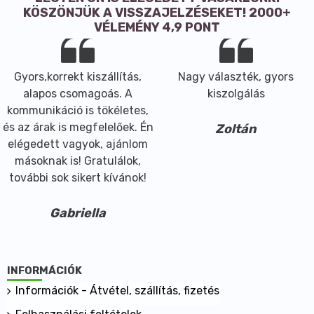
- száraz, porszerű közeg esetén ajánlott darálóba
KÖSZÖNJÜK A VISSZAJELZÉSEKET! 2000+
vagy mozsárba adagolni
VÉLEMÉNY 4,9 PONT
- emulziókba általában a zsírfázisba adagoljuk
- a vízmentes készítményekhez rendszerint a
legvégén adjuk hozzá, ha a recept nem írja elő
Gyors,korrekt kiszállítás,
Nagy választék, gyors
másképp
alapos csomagoás. A
kiszolgálás
- keverhető más matt vagy fényes pigmenttel,
kommunikáció is tökéletes,
agyaggal, növényi színezőanyagokkal
és az árak is megfelelőek. Én
Zoltán
- kombinálható töltőanyagokkal, alapokkal:
elégedett vagyok, ajánlom
kukoricakeményítővel, rizsporral, viaszos szericittel,
másoknak is! Gratulálok,
magnézium sztearáttal, titán-dioxiddal,
további sok sikert kívánok!
titanpasztával.
Térfogat ekvivalens (inox adagoló kiskanál szettel):
Gabriella
- TAD = 0,47 gr
- DASH = 0,22 gr
- PINCH = 0,17 gr
INFORMÁCIÓK
- SMIDGEN = 0,06 gr
- DROP = 0,03 gr
Információk - Átvétel, szállítás, fizetés
Biztonsági adatok: