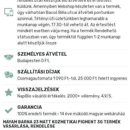
rendelés után készítjük elő átvételre és értesítést
küldünk. Amennyiben Webshop készleten van a termék,
úgy várhatóan Bacsó Béla utcai átvételi pontunkon
azonnal, Tétényi úti üzletünkben leghamarabb a
munkanap végén, 17:30-tól vehető át. Az értesítést
mindkét esetben várja meg. Ha a termék Rendelhető
státuszban van, úgy terméktől függően 1-2 munkanap
alatt készítjük össze
SZEMÉLYES ÁTVÉTEL
Budapesten 0 Ft.
SZÁLLÍTÁSI DÍJAK
Csomagautomata 1 090 Ft-tól, 25 000 Ft felett ingyenes
VISSZAJELZÉSEK
NapiBio vásárlói értékelés: 2000+ vélemény, 4,9/5.
GARANCIA
100% eredeti termék • 14 éve működő magyar webáruház
MAYAM BARNA 23 MATT KOZMETIKAI PIGMENT 3G TERMÉK
VÁSÁRLÁSA, RENDELÉSE