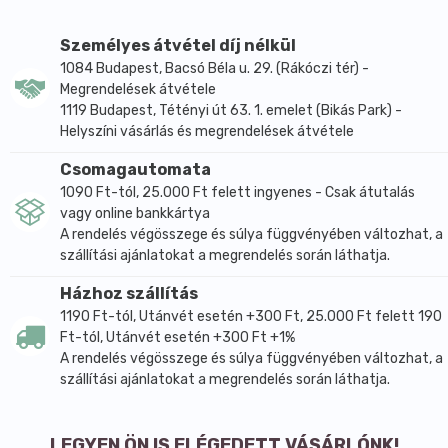
(diszpergálható)
- olajos vagy vizes közegben jól diszpergálható
Személyes átvétel díj nélkül
- vízben és olajban nem oldódik.
1084 Budapest, Bacsó Béla u. 29. (Rákóczi tér) -
ALKALMAZÁS:
Megrendelések átvétele
- préselt és porpúderekbe
1119 Budapest, Tétényi út 63. 1. emelet (Bikás Park) -
- matt és fényes, préselt vagy púder
Helyszíni vásárlás és megrendelések átvétele
szemhéjfestékekbe
Csomagautomata
- krémszerű vagy folyékony arcalapozókba
1090 Ft-tól, 25.000 Ft felett ingyenes - Csak átutalás
- naptejekbe, napozó krémekbe
vagy online bankkártya
- szemránc elleni készítményekbe, korrektorokba
A rendelés végösszege és súlya függvényében változhat, a
- szempillafestékbe, szempillatusba
szállítási ajánlatokat a megrendelés során láthatja.
- matt vagy fényes rúzsokba
Házhoz szállítás
- ajakbalzsamba, szájfénybe
1190 Ft-tól, Utánvét esetén +300 Ft, 25.000 Ft felett 190
- krémekbe, emulziókba, stiftekbe, balzsamokba,
Ft-tól, Utánvét esetén +300 Ft +1%
testvajakba
A rendelés végösszege és súlya függvényében változhat, a
- M&P és CP szappanokba.
szállítási ajánlatokat a megrendelés során láthatja.
FELHASZNÁLÁS:
- irányadó adagolás 0,1 - 30%
LEGYEN ÖN IS ELÉGEDETT VÁSÁRLÓNK!