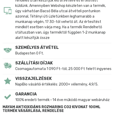
rendelés után készítjük elő átvételre és értesítést
küldünk. Amennyiben Webshop készleten van a termék,
úgy várhatóan Bacsó Béla utcai átvételi pontunkon
azonnal, Tétényi úti üzletünkben leghamarabb a
munkanap végén, 17:30-tól vehető át. Az értesítést
mindkét esetben várja meg. Ha a termék Rendelhető
státuszban van, úgy terméktől függően 1-2 munkanap
alatt készítjük össze
SZEMÉLYES ÁTVÉTEL
Budapesten 0 Ft.
SZÁLLÍTÁSI DÍJAK
Csomagautomata 1 090 Ft-tól, 25 000 Ft felett ingyenes
VISSZAJELZÉSEK
NapiBio vásárlói értékelés: 2000+ vélemény, 4,9/5.
GARANCIA
100% eredeti termék • 14 éve működő magyar webáruház
MAYAM ANTIOXIDÁNS ROZMARING CO2 KIVONAT 100ML
TERMÉK VÁSÁRLÁSA, RENDELÉSE