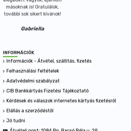
másoknak is! Gratulálok,
további sok sikert kívánok!
Gabriella
INFORMÁCIÓK
Információk - Átvétel, szállítás, fizetés
Felhasználási feltételek
Adatvédelmi szabályzat
CIB Bankkártyás Fizetési Tájékoztató
Kérdések és válaszok internetes kártyás fizetésről
Elállás a szerződéstől
Jó tudni
Átvételi pont: 1084 Bp. Bacsó Béla u. 29.