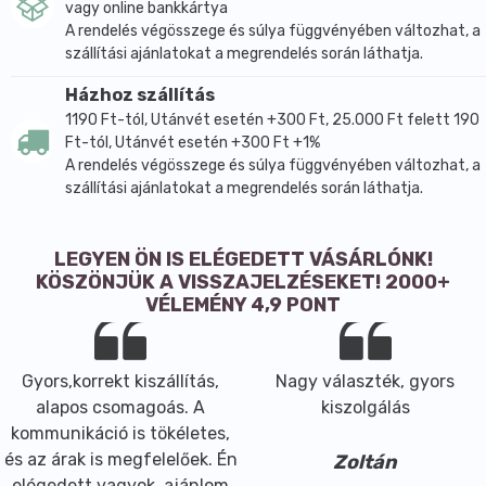
vagy online bankkártya
A rendelés végösszege és súlya függvényében változhat, a
szállítási ajánlatokat a megrendelés során láthatja.
Házhoz szállítás
1190 Ft-tól, Utánvét esetén +300 Ft, 25.000 Ft felett 190
Ft-tól, Utánvét esetén +300 Ft +1%
A rendelés végösszege és súlya függvényében változhat, a
szállítási ajánlatokat a megrendelés során láthatja.
LEGYEN ÖN IS ELÉGEDETT VÁSÁRLÓNK!
KÖSZÖNJÜK A VISSZAJELZÉSEKET! 2000+
VÉLEMÉNY 4,9 PONT
Gyors,korrekt kiszállítás,
Nagy választék, gyors
alapos csomagoás. A
kiszolgálás
kommunikáció is tökéletes,
és az árak is megfelelőek. Én
Zoltán
elégedett vagyok, ajánlom