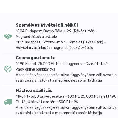
Személyes átvétel díj nélkül
1084 Budapest, Bacsó Béla u. 29. (Rákóczi tér) -
Megrendelések átvétele
1119 Budapest, Tétényi út 63. 1. emelet (Bikás Park) -
Helyszíni vásárlás és megrendelések átvétele
Csomagautomata
1090 Ft-tól, 25.000 Ft felett ingyenes - Csak átutalás
vagy online bankkártya
A rendelés végösszege és súlya függvényében változhat, a
szállítási ajánlatokat a megrendelés során láthatja.
Házhoz szállítás
1190 Ft-tól, Utánvét esetén +300 Ft, 25.000 Ft felett 190
Ft-tól, Utánvét esetén +300 Ft +1%
A rendelés végösszege és súlya függvényében változhat, a
szállítási ajánlatokat a megrendelés során láthatja.