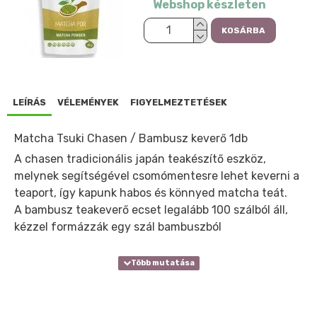
Webshop készleten
KOSÁRBA
LEÍRÁS
VÉLEMÉNYEK
FIGYELMEZTETÉSEK
Matcha Tsuki Chasen / Bambusz keverő 1db
A chasen tradicionális japán teakészítő eszköz,
melynek segítségével csomómentesre lehet keverni a
teaport, így kapunk habos és könnyed matcha teát.
A bambusz teakeverő ecset legalább 100 szálból áll,
kézzel formázzák egy szál bambuszból