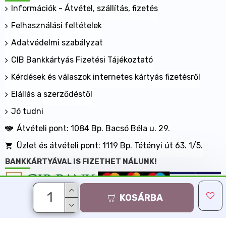
Információk - Átvétel, szállítás, fizetés
Felhasználási feltételek
Adatvédelmi szabályzat
CIB Bankkártyás Fizetési Tájékoztató
Kérdések és válaszok internetes kártyás fizetésről
Elállás a szerződéstől
Jó tudni
Átvételi pont: 1084 Bp. Bacsó Béla u. 29.
Üzlet és átvételi pont: 1119 Bp. Tétényi út 63. 1/5.
BANKKÁRTYÁVAL IS FIZETHET NÁLUNK!
KOSÁRBA
Minden jog fenntartva, MaxShopping Kft. 2013-2026
Árukereső.hu