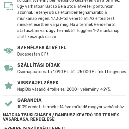
küldünk. Amennyiben Webshop készleten van a termék,
úgy várhatóan Bacsó Béla utcai átvételi pontunkon
azonnal, Tétényi úti üzletünkben leghamarabb a
munkanap végén, 17:30-tól vehető át. Az értesítést
mindkét esetben várja meg. Ha a termék Rendelhető
státuszban van, úgy terméktől függően 1-2 munkanap
alatt készítjük össze
SZEMÉLYES ÁTVÉTEL
Budapesten 0 Ft.
SZÁLLÍTÁSI DÍJAK
Csomagautomata 1 090 Ft-tól, 25 000 Ft felett ingyenes
VISSZAJELZÉSEK
NapiBio vásárlói értékelés: 2000+ vélemény, 4,9/5.
GARANCIA
100% eredeti termék • 14 éve működő magyar webáruház
MATCHA TSUKI CHASEN / BAMBUSZ KEVERŐ 1DB TERMÉK
VÁSÁRLÁSA, RENDELÉSE
EZEKRE IS SZÜKSÉG LEHET: