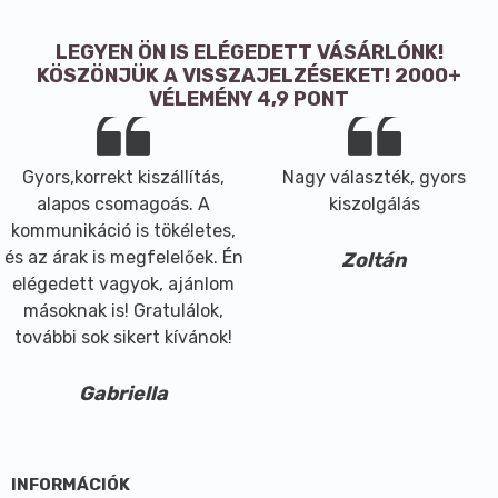
LEGYEN ÖN IS ELÉGEDETT VÁSÁRLÓNK!
KÖSZÖNJÜK A VISSZAJELZÉSEKET! 2000+
VÉLEMÉNY 4,9 PONT
Gyors,korrekt kiszállítás,
Nagy választék, gyors
alapos csomagoás. A
kiszolgálás
kommunikáció is tökéletes,
és az árak is megfelelőek. Én
Zoltán
elégedett vagyok, ajánlom
másoknak is! Gratulálok,
további sok sikert kívánok!
Gabriella
INFORMÁCIÓK