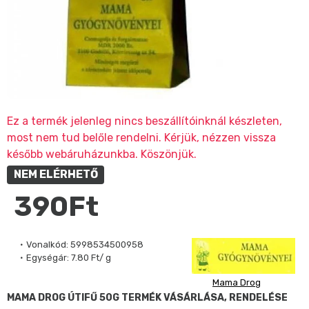
Ez a termék jelenleg nincs beszállítóinknál készleten,
most nem tud belőle rendelni. Kérjük, nézzen vissza
később webáruházunkba. Köszönjük.
NEM ELÉRHETŐ
390Ft
Vonalkód:
5998534500958
Egységár:
7.80 Ft/ g
Mama Drog
MAMA DROG ÚTIFŰ 50G TERMÉK VÁSÁRLÁSA, RENDELÉSE