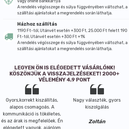
vagy online bankkártya
A rendelés végösszege és súlya függvényében változhat, a
szállítási ajánlatokat a megrendelés során láthatja.
Házhoz szállítás
1190 Ft-tól, Utánvét esetén +300 Ft, 25.000 Ft felett 190
Ft-tól, Utánvét esetén +300 Ft +1%
A rendelés végösszege és súlya függvényében változhat, a
szállítási ajánlatokat a megrendelés során láthatja.
LEGYEN ÖN IS ELÉGEDETT VÁSÁRLÓNK!
KÖSZÖNJÜK A VISSZAJELZÉSEKET! 2000+
VÉLEMÉNY 4,9 PONT
Gyors,korrekt kiszállítás,
Nagy választék, gyors
alapos csomagoás. A
kiszolgálás
kommunikáció is tökéletes,
és az árak is megfelelőek. Én
Zoltán
elégedett vagyok, ajánlom