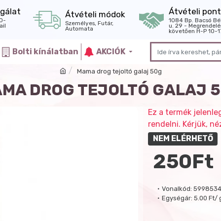
gálat
Átvételi pont
Átvételi módok
0-
1084 Bp. Bacsó Bé
Személyes, Futár,
il
u. 29 - Megrendelé
Automata
követően H-P 10-1
Bolti kínálatban
AKCIÓK
Mama drog tejoltó galaj 50g
MA DROG TEJOLTÓ GALAJ 
Ez a termék jelenle
rendelni. Kérjük, 
NEM ELÉRHETŐ
250Ft
Vonalkód:
599853
Egységár:
5.00 Ft/ 