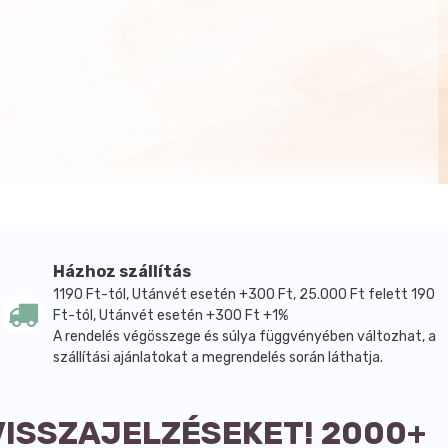
Házhoz szállítás
1190 Ft-tól, Utánvét esetén +300 Ft, 25.000 Ft felett 190
Ft-tól, Utánvét esetén +300 Ft +1%
A rendelés végösszege és súlya függvényében változhat, a
szállítási ajánlatokat a megrendelés során láthatja.
VISSZAJELZÉSEKET! 2000+