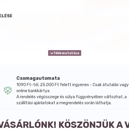
ELÉSE
Csomagautomata
1090 Ft-tól, 25.000 Ft felett ingyenes - Csak átutalás vagy
online bankkártya
A rendelés végösszege és súlya függvényében változhat, a
szállítási ajánlatokat a megrendelés során láthatja.
 VÁSÁRLÓNK! KÖSZÖNJÜK A 