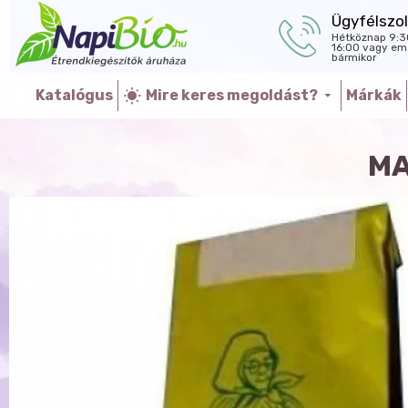
Ügyfélszol
Hétköznap 9:3
16:00 vagy ema
bármikor
Katalógus
Mire keres megoldást?
Márkák
MA