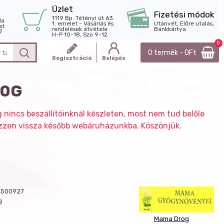
Üzlet
Fizetési módok
1119 Bp. Tétényi út 63.
la
1. emelet - Vásárlás és
Utánvét, Előre utalás,
st
rendelések átvétele
Bankkártya
7
H-P 10-18, Szo 9-12
0
0 termék - 0Ft
Regisztráció
Belépés
50G
g nincs beszállítóinknál készleten, most nem tud belőle
nézzen vissza később webáruházunkba. Köszönjük.
4500927
g
Mama Drog