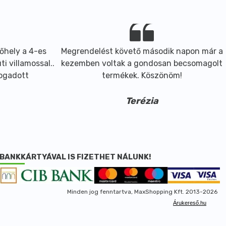
őhely a 4-es
Megrendelést követő második napon már a
i villamossal..
kezemben voltak a gondosan becsomagolt
fogadott
termékek. Köszönöm!
Terézia
BANKKÁRTYÁVAL IS FIZETHET NÁLUNK!
Minden jog fenntartva, MaxShopping Kft. 2013-2026
Árukereső.hu