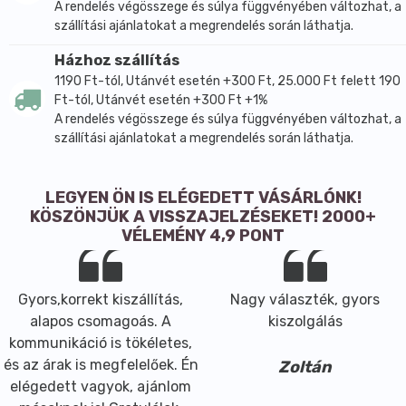
A rendelés végösszege és súlya függvényében változhat, a
szállítási ajánlatokat a megrendelés során láthatja.
Házhoz szállítás
1190 Ft-tól, Utánvét esetén +300 Ft, 25.000 Ft felett 190
Ft-tól, Utánvét esetén +300 Ft +1%
A rendelés végösszege és súlya függvényében változhat, a
szállítási ajánlatokat a megrendelés során láthatja.
LEGYEN ÖN IS ELÉGEDETT VÁSÁRLÓNK!
KÖSZÖNJÜK A VISSZAJELZÉSEKET! 2000+
VÉLEMÉNY 4,9 PONT
Gyors,korrekt kiszállítás,
Nagy választék, gyors
alapos csomagoás. A
kiszolgálás
kommunikáció is tökéletes,
és az árak is megfelelőek. Én
Zoltán
elégedett vagyok, ajánlom