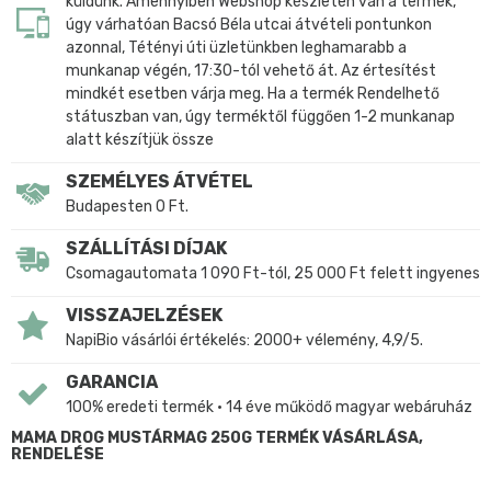
küldünk. Amennyiben Webshop készleten van a termék,
úgy várhatóan Bacsó Béla utcai átvételi pontunkon
azonnal, Tétényi úti üzletünkben leghamarabb a
munkanap végén, 17:30-tól vehető át. Az értesítést
mindkét esetben várja meg. Ha a termék Rendelhető
státuszban van, úgy terméktől függően 1-2 munkanap
alatt készítjük össze
SZEMÉLYES ÁTVÉTEL
Budapesten 0 Ft.
SZÁLLÍTÁSI DÍJAK
Csomagautomata 1 090 Ft-tól, 25 000 Ft felett ingyenes
VISSZAJELZÉSEK
NapiBio vásárlói értékelés: 2000+ vélemény, 4,9/5.
GARANCIA
100% eredeti termék • 14 éve működő magyar webáruház
MAMA DROG MUSTÁRMAG 250G TERMÉK VÁSÁRLÁSA,
RENDELÉSE