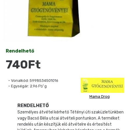
Rendelhető
740Ft
Vonalkód:
5998534501016
Egységár:
2.96 Ft/ g
Mama Drog
RENDELHETŐ
Személyes átvétel kérhető Tétényi úti szaküzletünkben
vagy Bacsó Béla utcai átvételi pontunkon. A terméket
rendelés után készítjük elő átvételre és értesítést