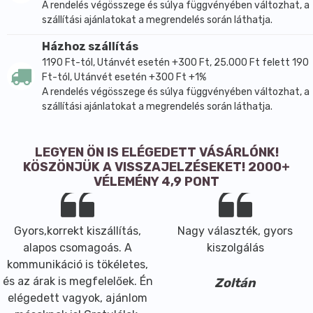
A rendelés végösszege és súlya függvényében változhat, a
szállítási ajánlatokat a megrendelés során láthatja.
Házhoz szállítás
1190 Ft-tól, Utánvét esetén +300 Ft, 25.000 Ft felett 190
Ft-tól, Utánvét esetén +300 Ft +1%
A rendelés végösszege és súlya függvényében változhat, a
szállítási ajánlatokat a megrendelés során láthatja.
LEGYEN ÖN IS ELÉGEDETT VÁSÁRLÓNK!
KÖSZÖNJÜK A VISSZAJELZÉSEKET! 2000+
VÉLEMÉNY 4,9 PONT
Gyors,korrekt kiszállítás,
Nagy választék, gyors
alapos csomagoás. A
kiszolgálás
kommunikáció is tökéletes,
és az árak is megfelelőek. Én
Zoltán
elégedett vagyok, ajánlom