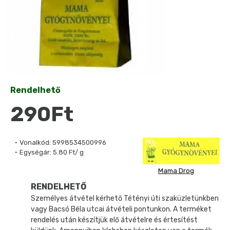
Rendelhető
290Ft
Vonalkód:
5998534500996
Egységár:
5.80 Ft/ g
Mama Drog
RENDELHETŐ
Személyes átvétel kérhető Tétényi úti szaküzletünkben
vagy Bacsó Béla utcai átvételi pontunkon. A terméket
rendelés után készítjük elő átvételre és értesítést