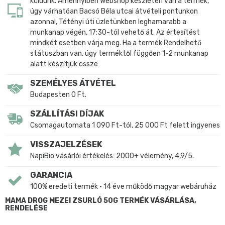
küldünk. Amennyiben Webshop készleten van a termék,
úgy várhatóan Bacsó Béla utcai átvételi pontunkon
azonnal, Tétényi úti üzletünkben leghamarabb a
munkanap végén, 17:30-tól vehető át. Az értesítést
mindkét esetben várja meg. Ha a termék Rendelhető
státuszban van, úgy terméktől függően 1-2 munkanap
alatt készítjük össze
SZEMÉLYES ÁTVÉTEL
Budapesten 0 Ft.
SZÁLLÍTÁSI DÍJAK
Csomagautomata 1 090 Ft-tól, 25 000 Ft felett ingyenes
VISSZAJELZÉSEK
NapiBio vásárlói értékelés: 2000+ vélemény, 4,9/5.
GARANCIA
100% eredeti termék • 14 éve működő magyar webáruház
MAMA DROG MEZEI ZSURLÓ 50G TERMÉK VÁSÁRLÁSA,
RENDELÉSE