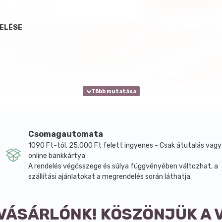
DELÉSE
Csomagautomata
1090 Ft-tól, 25.000 Ft felett ingyenes - Csak átutalás vagy
online bankkártya
A rendelés végösszege és súlya függvényében változhat, a
szállítási ajánlatokat a megrendelés során láthatja.
 VÁSÁRLÓNK! KÖSZÖNJÜK A 