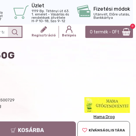
Üzlet
Fizetési módok
1119 Bp. Tétényi út 63.
la
1. emelet - Vásárlás és
Utánvét, Előre utalás,
st
rendelések átvétele
Bankkártya
7
H-P 10-18, Szo 9-12
0
0 termék - 0Ft
Regisztráció
Belépés
50G
4500729
g
Mama Drog
KOSÁRBA
KÍVÁNSÁGLISTÁRA