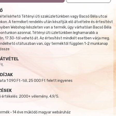
Ő
tel kérhető Tétényi úti szaküzletünkben vagy Bacsó Béla utcai
kon. A terméket rendelés után készítjük elő átvételre és értesítést
yiben Webshop készleten van a termék, úgy várhatóan Bacsó Béla
 pontunkon azonnal, Tétényi úti üzletünkben leghamarabb a
, 17:30-tól vehető át. Az értesítést mindkét esetben várja meg.
endelhető státuszban van, úgy terméktől függően 1-2 munkanap
 össze
 ÁTVÉTEL
Ft.
 DÍJAK
a 1 090 Ft-tól, 25 000 Ft felett ingyenes
ZÉSEK
i értékelés: 2000+ vélemény, 4,9/5.
termék • 14 éve működő magyar webáruház