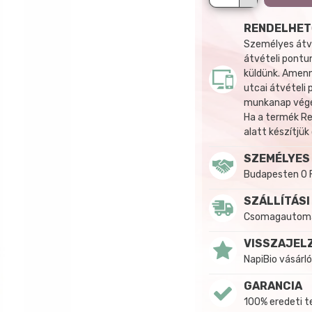
RENDELHET
Személyes átvé
átvételi pontun
küldünk. Amenn
utcai átvételi
munkanap végén
Ha a termék R
alatt készítjük
SZEMÉLYES
Budapesten 0 
SZÁLLÍTÁSI
Csomagautomat
VISSZAJEL
NapiBio vásárló
GARANCIA
100% eredeti 