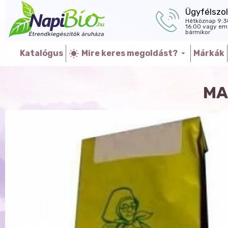
Ügyfélszol
Hétköznap 9:3
16:00 vagy ema
bármikor
Katalógus
Mire keres megoldást?
Márkák
MA