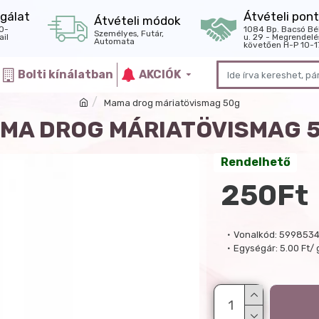
gálat
Átvételi pont
Átvételi módok
0-
1084 Bp. Bacsó Bé
Személyes, Futár,
il
u. 29 - Megrendelé
Automata
követően H-P 10-1
Bolti kínálatban
AKCIÓK
Mama drog máriatövismag 50g
MA DROG MÁRIATÖVISMAG 
Rendelhető
250Ft
Vonalkód:
599853
Egységár:
5.00 Ft/ 