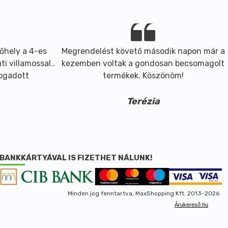
őhely a 4-es
Megrendelést követő második napon már a
i villamossal..
kezemben voltak a gondosan becsomagolt
fogadott
termékek. Köszönöm!
Terézia
BANKKÁRTYÁVAL IS FIZETHET NÁLUNK!
Minden jog fenntartva, MaxShopping Kft. 2013-2026
Árukereső.hu