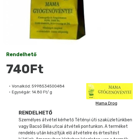
Rendelhető
740Ft
Vonalkód:
5998534500484
Egységár:
14.80 Ft/ g
Mama Drog
RENDELHETŐ
Személyes átvétel kérhető Tétényi úti szaküzletünkben
vagy Bacsó Béla utcai átvételi pontunkon. A terméket
rendelés után készítjük elő átvételre és értesítést