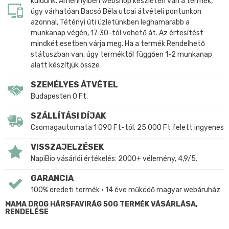
küldünk. Amennyiben Webshop készleten van a termék,
úgy várhatóan Bacsó Béla utcai átvételi pontunkon
azonnal, Tétényi úti üzletünkben leghamarabb a
munkanap végén, 17:30-tól vehető át. Az értesítést
mindkét esetben várja meg. Ha a termék Rendelhető
státuszban van, úgy terméktől függően 1-2 munkanap
alatt készítjük össze
SZEMÉLYES ÁTVÉTEL
Budapesten 0 Ft.
SZÁLLÍTÁSI DÍJAK
Csomagautomata 1 090 Ft-tól, 25 000 Ft felett ingyenes
VISSZAJELZÉSEK
NapiBio vásárlói értékelés: 2000+ vélemény, 4,9/5.
GARANCIA
100% eredeti termék • 14 éve működő magyar webáruház
MAMA DROG HÁRSFAVIRÁG 50G TERMÉK VÁSÁRLÁSA,
RENDELÉSE