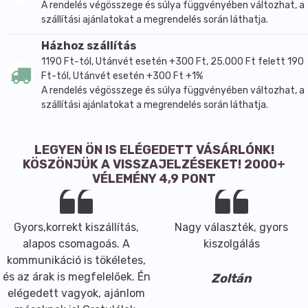
A rendelés végösszege és súlya függvényében változhat, a
szállítási ajánlatokat a megrendelés során láthatja.
Házhoz szállítás
1190 Ft-tól, Utánvét esetén +300 Ft, 25.000 Ft felett 190
Ft-tól, Utánvét esetén +300 Ft +1%
A rendelés végösszege és súlya függvényében változhat, a
szállítási ajánlatokat a megrendelés során láthatja.
LEGYEN ÖN IS ELÉGEDETT VÁSÁRLÓNK!
KÖSZÖNJÜK A VISSZAJELZÉSEKET! 2000+
VÉLEMÉNY 4,9 PONT
Gyors,korrekt kiszállítás,
Nagy választék, gyors
alapos csomagoás. A
kiszolgálás
kommunikáció is tökéletes,
és az árak is megfelelőek. Én
Zoltán
elégedett vagyok, ajánlom