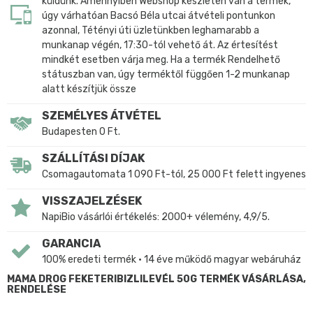
küldünk. Amennyiben Webshop készleten van a termék,
úgy várhatóan Bacsó Béla utcai átvételi pontunkon
azonnal, Tétényi úti üzletünkben leghamarabb a
munkanap végén, 17:30-tól vehető át. Az értesítést
mindkét esetben várja meg. Ha a termék Rendelhető
státuszban van, úgy terméktől függően 1-2 munkanap
alatt készítjük össze
SZEMÉLYES ÁTVÉTEL
Budapesten 0 Ft.
SZÁLLÍTÁSI DÍJAK
Csomagautomata 1 090 Ft-tól, 25 000 Ft felett ingyenes
VISSZAJELZÉSEK
NapiBio vásárlói értékelés: 2000+ vélemény, 4,9/5.
GARANCIA
100% eredeti termék • 14 éve működő magyar webáruház
MAMA DROG FEKETERIBIZLILEVÉL 50G TERMÉK VÁSÁRLÁSA,
RENDELÉSE