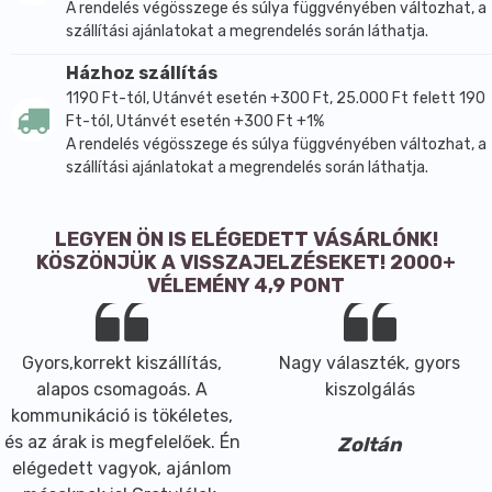
A rendelés végösszege és súlya függvényében változhat, a
szállítási ajánlatokat a megrendelés során láthatja.
Házhoz szállítás
1190 Ft-tól, Utánvét esetén +300 Ft, 25.000 Ft felett 190
Ft-tól, Utánvét esetén +300 Ft +1%
A rendelés végösszege és súlya függvényében változhat, a
szállítási ajánlatokat a megrendelés során láthatja.
LEGYEN ÖN IS ELÉGEDETT VÁSÁRLÓNK!
KÖSZÖNJÜK A VISSZAJELZÉSEKET! 2000+
VÉLEMÉNY 4,9 PONT
Gyors,korrekt kiszállítás,
Nagy választék, gyors
alapos csomagoás. A
kiszolgálás
kommunikáció is tökéletes,
és az árak is megfelelőek. Én
Zoltán
elégedett vagyok, ajánlom