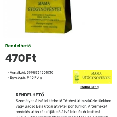
Rendelhető
470Ft
Vonalkód:
5998534501030
Egységár:
9.40 Ft/ g
Mama Drog
RENDELHETŐ
Személyes átvétel kérhető Tétényi úti szaküzletünkben
vagy Bacsó Béla utcai átvételi pontunkon. A terméket
rendelés után készítjük elő átvételre és értesítést