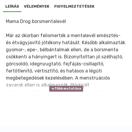
LEÍRÁS
VÉLEMÉNYEK
FIGYELMEZTETÉSEK
Mama Drog borsmentalevél
Már az ókorban felismerték a mentalevél emésztés-
és étvágyjavító jótékony hatását. Később alkalmazták
gyomor-, epe-, bélbántalmak ellen, de a borsmenta
csökkenti a hányingert is. Bizonyítottan jó szélhajtó,
görcsoldó, idegnyugtató, fejfájás-csillapító,
fertőtlenítő, vértisztító, és hatásos a légúti
megbetegedések kezelésében. A menstruációs
zavarok ellen is alkalmazzák. Illóolaját
hűtőkenőcsökben, rázókeverékekben viszketés
mérséklésére használják