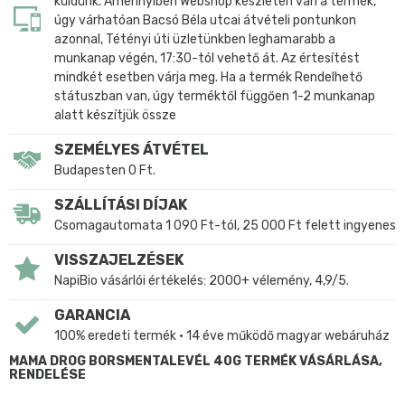
küldünk. Amennyiben Webshop készleten van a termék,
úgy várhatóan Bacsó Béla utcai átvételi pontunkon
azonnal, Tétényi úti üzletünkben leghamarabb a
munkanap végén, 17:30-tól vehető át. Az értesítést
mindkét esetben várja meg. Ha a termék Rendelhető
státuszban van, úgy terméktől függően 1-2 munkanap
alatt készítjük össze
SZEMÉLYES ÁTVÉTEL
Budapesten 0 Ft.
SZÁLLÍTÁSI DÍJAK
Csomagautomata 1 090 Ft-tól, 25 000 Ft felett ingyenes
VISSZAJELZÉSEK
NapiBio vásárlói értékelés: 2000+ vélemény, 4,9/5.
GARANCIA
100% eredeti termék • 14 éve működő magyar webáruház
MAMA DROG BORSMENTALEVÉL 40G TERMÉK VÁSÁRLÁSA,
RENDELÉSE