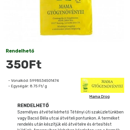
Rendelhető
350Ft
Vonalkód:
5998534501474
Egységár:
8.75 Ft/ g
Mama Drog
RENDELHETŐ
Személyes átvétel kérhető Tétényi úti szaküzletünkben
vagy Bacsó Béla utcai átvételi pontunkon. A terméket
rendelés után készítjük elő átvételre és értesítést