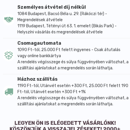
Személyes átvétel díj nélkül
1084 Budapest, Bacsó Béla u. 29. (Rákóczi tér) -
Megrendelések átvétele
1119 Budapest, Tétényi út 63. 1. emelet (Bikás Park) -
Helyszíni vásárlás és megrendelések átvétele
Csomagautomata
1090 Ft-tól, 25.000 Ft felett ingyenes - Csak átutalás
vagy online bankkártya
A rendelés végösszege és súlya függvényében változhat, a
szállítási ajánlatokat a megrendelés során láthatja.
Házhoz szállítás
1190 Ft-tól, Utánvét esetén +300 Ft, 25.000 Ft felett 190
Ft-tól, Utánvét esetén +300 Ft +1%
A rendelés végösszege és súlya függvényében változhat, a
szállítási ajánlatokat a megrendelés során láthatja.
LEGYEN ÖN IS ELÉGEDETT VÁSÁRLÓNK!
KÖSZÖNJÜK A VISSZAJELZÉSEKET! 2000+